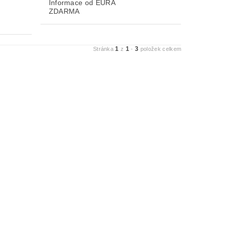
Informace od EURA
ZDARMA
1
1
3
Stránka
z
-
položek celkem