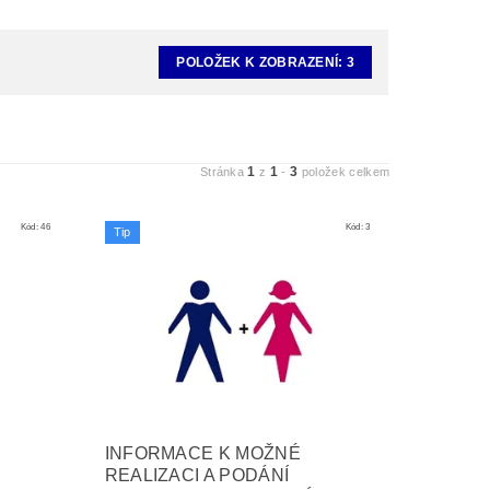
POLOŽEK K ZOBRAZENÍ:
3
1
1
3
Stránka
z
-
položek celkem
Kód:
46
Kód:
3
Tip
INFORMACE K MOŽNÉ
REALIZACI A PODÁNÍ