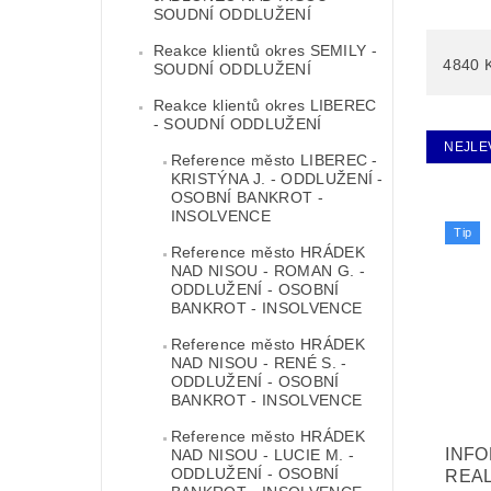
SOUDNÍ ODDLUŽENÍ
Reakce klientů okres SEMILY -
4840
SOUDNÍ ODDLUŽENÍ
Reakce klientů okres LIBEREC
- SOUDNÍ ODDLUŽENÍ
NEJLE
Reference město LIBEREC -
KRISTÝNA J. - ODDLUŽENÍ -
OSOBNÍ BANKROT -
INSOLVENCE
Tip
Reference město HRÁDEK
NAD NISOU - ROMAN G. -
ODDLUŽENÍ - OSOBNÍ
BANKROT - INSOLVENCE
Reference město HRÁDEK
NAD NISOU - RENÉ S. -
ODDLUŽENÍ - OSOBNÍ
BANKROT - INSOLVENCE
Reference město HRÁDEK
INF
NAD NISOU - LUCIE M. -
ODDLUŽENÍ - OSOBNÍ
REAL