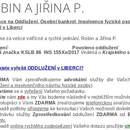
BIN A JIŘINA P.
ce na Oddlužení, Osobní bankrot, Insolvence fyzické os
 v Liberci
 za velice vstřícné a rychlé jednání. Robin a Jiřina P.
ení:
Povoleno oddlužení
á značka:
KSLB 86 INS 155X
x/2017
Vedená u
Krajského s
ujete vyřešit ODDLUŽENÍ v LIBERCI
?
RMA
Vám zprostředkujeme
advokátní
služby dle Vašich
žení a insolvenčního návrhu fyzické osoby
).
aráme
se o
vyřešení
Vašeho požadavku.
šte
nám
zde
a my Vás budeme následně v nejbližším možné
olupráci s Vámi
ZDARMA
zrealizujeme
telefonickou
analýz
padě potřeby
přijedeme
ke konzultaci Vašich možností diskré
dnávku služby
Zprostředkování
oddlužení
ZDARMA
od
nty.
ípadě
online rychlého zodpovězení
Vašeho dotazu použijte
ch