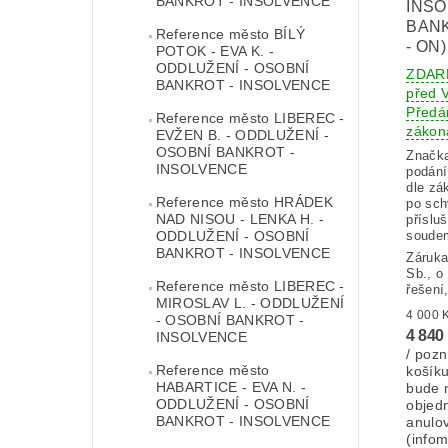
BANKROT - INSOLVENCE
INSO
BANK
Reference město BÍLÝ
- ON)
POTOK - EVA K. -
ODDLUŽENÍ - OSOBNÍ
ZDAR
BANKROT - INSOLVENCE
před
Předán
Reference město LIBEREC -
zákon
EVŽEN B. - ODDLUŽENÍ -
OSOBNÍ BANKROT -
Značk
INSOLVENCE
podání
dle zá
Reference město HRÁDEK
po sch
NAD NISOU - LENKA H. -
příslu
soudem
ODDLUŽENÍ - OSOBNÍ
BANKROT - INSOLVENCE
Záruka
Sb., o
Reference město LIBEREC -
řešení
MIROSLAV L. - ODDLUŽENÍ
- OSOBNÍ BANKROT -
4 840
INSOLVENCE
/ pozn
Reference město
košík
HABARTICE - EVA N. -
bude 
ODDLUŽENÍ - OSOBNÍ
objed
BANKROT - INSOLVENCE
anulo
(info