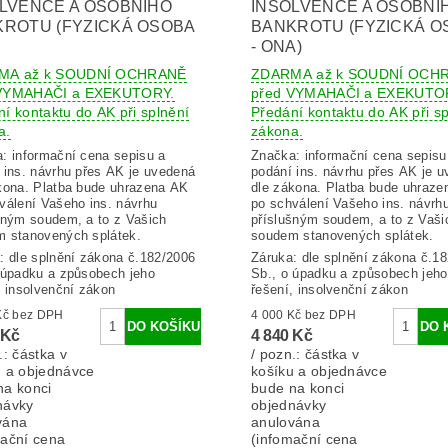
LVENCE A OSOBNÍHO
INSOLVENCE A OSOBNÍ
ROTU (FYZICKÁ OSOBA
BANKROTU (FYZICKÁ O
- ONA)
MA až k SOUDNÍ OCHRANĚ
ZDARMA až k SOUDNÍ OCH
 VYMAHAČI a EXEKUTORY.
před VYMAHAČI a EXEKUTO
í kontaktu do AK při splnění
Předání kontaktu do AK při sp
a.
zákona.
a:
informační cena sepisu a
Značka:
informační cena sepisu
 ins. návrhu přes AK je uvedená
podání ins. návrhu přes AK je 
kona. Platba bude uhrazena AK
dle zákona. Platba bude uhraz
válení Vašeho ins. návrhu
po schválení Vašeho ins. návrh
šným soudem, a to z Vašich
příslušným soudem, a to z Vaši
 stanovených splátek.
soudem stanovených splátek.
: dle splnění zákona č.182/2006
Záruka: dle splnění zákona č.1
 úpadku a způsobech jeho
Sb., o úpadku a způsobech jeho
, insolvenční zákon
řešení, insolvenční zákon
4 000 Kč bez DPH
4 000 Kč bez DPH
 Kč
4 840 Kč
.: částka v
/ pozn.: částka v
u a objednávce
košíku a objednávce
na konci
bude na konci
návky
objednávky
vána
anulována
mační cena
(infomační cena