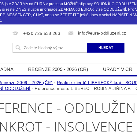
 DNES jste ZDARMA od EURA v procesu MOŽNÉ přípravy SOUDNÍHO ODDLUŽEN
i ještě DNES službu informace ZDARMA od EURA divize ODDLUŽENÍ. Pro 
, MESSENGER, CHAT, nebo se ZEPTEJTE ještě dnes v sekci NAPIŠTE NÁM č
.
info@eura-oddluzeni.cz
+420 725 538 263
ADNA
RECENZE 2009 - 2026 (ČR)
ÚŘADY V ČR
NAPIŠTE NÁM
Recenze 2009 - 2026 (ČR)
Reakce klientů LIBERECKÝ kraj - SO
NÍ ODDLUŽENÍ
Reference město LIBEREC - ROBIN A JIŘINA P
FERENCE - ODDLUŽENÍ
NKROT - INSOLVENCE -