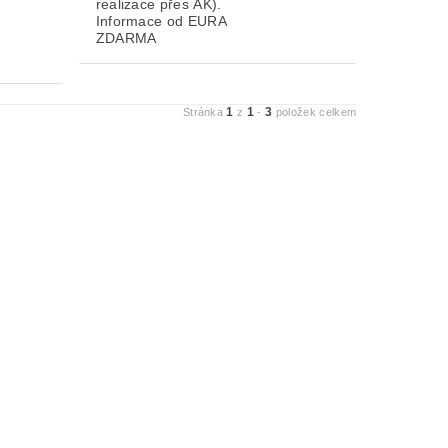
realizace přes AK).
Informace od EURA
ZDARMA
1
1
3
Stránka
z
-
položek celkem