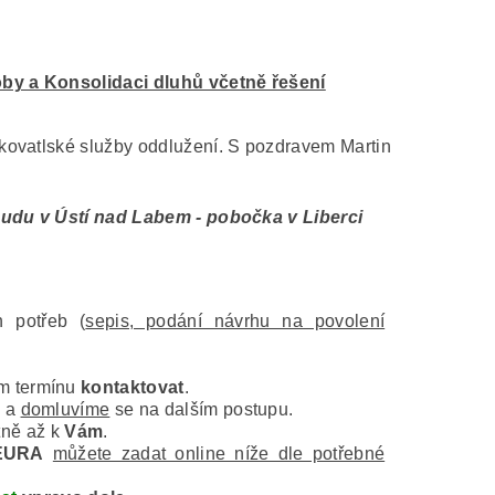
oby a Konsolidaci dluhů včetně řešení
kovatlské služby oddlužení. S pozdravem Martin
udu v Ústí nad Labem - pobočka v Liberci
 potřeb (
sepis, podání návrhu na povolení
m termínu
kontaktovat
.
u a
domluvíme
se na dalším postupu.
tně až k
Vám
.
EURA
můžete zadat online níže dle potřebné