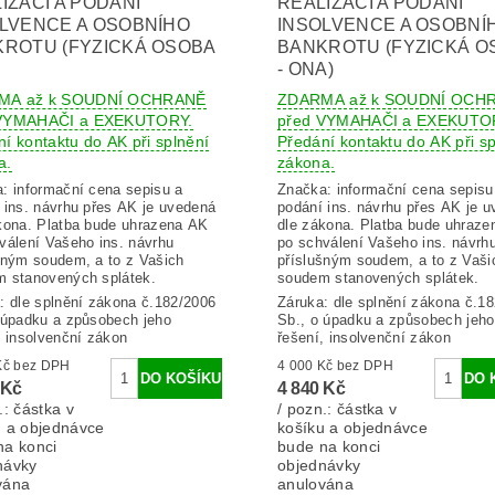
IZACI A PODÁNÍ
REALIZACI A PODÁNÍ
LVENCE A OSOBNÍHO
INSOLVENCE A OSOBNÍ
ROTU (FYZICKÁ OSOBA
BANKROTU (FYZICKÁ O
- ONA)
MA až k SOUDNÍ OCHRANĚ
ZDARMA až k SOUDNÍ OCH
 VYMAHAČI a EXEKUTORY.
před VYMAHAČI a EXEKUTO
í kontaktu do AK při splnění
Předání kontaktu do AK při sp
a.
zákona.
a:
informační cena sepisu a
Značka:
informační cena sepisu
 ins. návrhu přes AK je uvedená
podání ins. návrhu přes AK je 
kona. Platba bude uhrazena AK
dle zákona. Platba bude uhraz
válení Vašeho ins. návrhu
po schválení Vašeho ins. návrh
šným soudem, a to z Vašich
příslušným soudem, a to z Vaši
 stanovených splátek.
soudem stanovených splátek.
: dle splnění zákona č.182/2006
Záruka: dle splnění zákona č.1
 úpadku a způsobech jeho
Sb., o úpadku a způsobech jeho
, insolvenční zákon
řešení, insolvenční zákon
4 000 Kč bez DPH
4 000 Kč bez DPH
 Kč
4 840 Kč
.: částka v
/ pozn.: částka v
u a objednávce
košíku a objednávce
na konci
bude na konci
návky
objednávky
vána
anulována