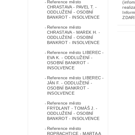
Reference město
(info
CHRASTAVA - PAVEL T. -
realiz
ODDLUŽENÍ - OSOBNÍ
Infor
BANKROT - INSOLVENCE
ZDAR
Reference město
CHRASTAVA - MAREK H. -
ODDLUŽENÍ - OSOBNÍ
BANKROT - INSOLVENCE
Reference město LIBEREC -
EVA K. - ODDLUŽENÍ -
OSOBNÍ BANKROT -
INSOLVENCE
Reference město LIBEREC -
JÁN F. - ODDLUŽENÍ -
OSOBNÍ BANKROT -
INSOLVENCE
Reference město
FRÝDLANT - TOMÁŠ J. -
ODDLUŽENÍ - OSOBNÍ
BANKROT - INSOLVENCE
Reference město
ROPRACHTICE - MARTA A