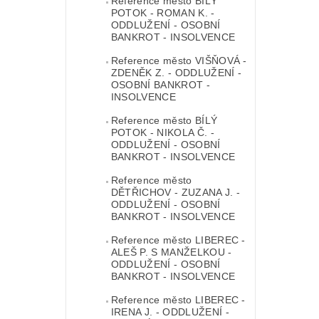
Reference město BÍLÝ
POTOK - ROMAN K. -
ODDLUŽENÍ - OSOBNÍ
BANKROT - INSOLVENCE
Reference město VIŠŇOVÁ -
ZDENĚK Z. - ODDLUŽENÍ -
OSOBNÍ BANKROT -
INSOLVENCE
Reference město BÍLÝ
POTOK - NIKOLA Č. -
ODDLUŽENÍ - OSOBNÍ
BANKROT - INSOLVENCE
Reference město
DĚTŘICHOV - ZUZANA J. -
ODDLUŽENÍ - OSOBNÍ
BANKROT - INSOLVENCE
Reference město LIBEREC -
ALEŠ P. S MANŽELKOU -
ODDLUŽENÍ - OSOBNÍ
BANKROT - INSOLVENCE
Reference město LIBEREC -
IRENA J. - ODDLUŽENÍ -