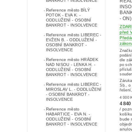
BANKROT - INSOLVENCE
REAL
INSO
Reference město BÍLÝ
BANK
POTOK - EVA K. -
- ON)
ODDLUŽENÍ - OSOBNÍ
BANKROT - INSOLVENCE
ZDAR
před
Reference město LIBEREC -
Předán
EVŽEN B. - ODDLUŽENÍ -
zákon
OSOBNÍ BANKROT -
INSOLVENCE
Značk
podání
Reference město HRÁDEK
dle zá
NAD NISOU - LENKA H. -
po sch
příslu
ODDLUŽENÍ - OSOBNÍ
soudem
BANKROT - INSOLVENCE
Záruka
Reference město LIBEREC -
Sb., o
MIROSLAV L. - ODDLUŽENÍ
řešení
- OSOBNÍ BANKROT -
INSOLVENCE
4 840
Reference město
/ pozn
HABARTICE - EVA N. -
košík
ODDLUŽENÍ - OSOBNÍ
bude 
BANKROT - INSOLVENCE
objed
anulo