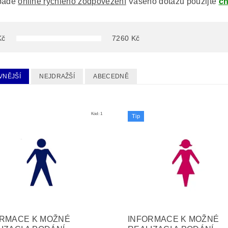
ípadě
online rychlého zodpovězení
Vašeho dotazu použijte
ch
Kč
7260
Kč
VNĚJŠÍ
NEJDRAŽŠÍ
ABECEDNĚ
Kód:
1
Tip
ORMACE K MOŽNÉ
INFORMACE K MOŽNÉ