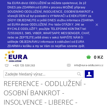
Na EURA divizi ODDLUŽENÍ se můžete spolehnout, že již
DNES jste ZDARMA od EURA v procesu MOŽNÉ přípravy
SOUDNÍHO ODDLUŽENÍ, INSOLVENCE, OSOBNÍ BANKROT a
včerejší DEN už byl poslední s VYMAHAČI a EXEKUTORY za
ZÁDY! OBJEDNEJTE si ještě DNES službu informace ZDARMA
od EURA divize ODDLUŽENÍ. Pro Vaše OTÁZKY: JAK se
RYCHLE ODDLUŽIT?, použijte TELEFONNÍ KONTAKT tel:
725538263, SMS, VIBER, WHATSAPP, MESSENGER, CHAT,
nebo se ZEPTEJTE ještě dnes v sekci NAPIŠTE NÁM či
udělejte OBJEDNÁVKU informace k oddlužení od EURA
ZDARMA v košíku a my se Vám co nejdříve ozveme zpět.
0 Kč
info@eura-oddluzeni.cz
+420 725 538 263
REFERENCE - ODDLUŽENÍ -
OSOBNÍ BANKROT -
INSOLVENCE - LIBEREC -