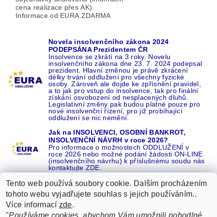
cena realizace přes AK).
Informace od EURA ZDARMA
Novela insolvenčního zákona 2024
PODEPSÁNA Prezidentem ČR
Insolvence se zkrátí na 3 roky. Novelu
insolvenčního zákona dne 23. 7. 2024 podepsal
prezident. Hlavní změnou je právě zkrácení
délky trvání oddlužení pro všechny fyzické
osoby. Zároveň ale dojde ke zpřísnění pravidel,
a to jak pro vstup do insolvence, tak pro finální
získání osvobození od nesplacených dluhů.
Legislativní změny pak budou platné pouze pro
nové insolvenční řízení, pro již probíhající
oddlužení se nic nemění.
Jak na INSOLVENCI, OSOBNÍ BANKROT,
INSOLVENČNÍ NÁVRH v roce 2026?
Pro informace o možnostech ODDLUŽENÍ v
roce 2026 nebo možné podání žádosti ON-LINE
(insolvenčního návrhu) k příslušnému soudu nás
kontaktujte ZDE.
Tento web používá soubory cookie. Dalším procházením
tohoto webu vyjadřujete souhlas s jejich používáním..
Více informací
zde
.
Recenze o NÁS na GOOGLE
|
16 let REFERENCÍ v celé ČR
|
"
Používáme cookies, abychom Vám umožnili pohodlné