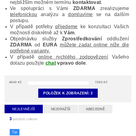
nejbližším možném termínu
kontaktovat
.
Ve spolupráci s Vámi
ZDARMA
zrealizujeme
telefonickou
analýzu a
domluvíme
se na dalším
postupu.
V případě potřeby
přijedeme
ke konzultaci Vašich
možností diskrétně až k
Vám
.
Objednávku služby
Zprostředkování
oddlužení
ZDARMA
od
EURA
můžete zadat online níže dle
potřebné varianty.
V případě
online rychlého zodpovězení
Vašeho
dotazu použijte
chat
vpravo dole
.
4840
Kč
7260
Kč
POLOŽEK K ZOBRAZENÍ:
3
NEJLEVNĚJŠÍ
NEJDRAŽŠÍ
ABECEDNĚ
3
položek celkem
Tip