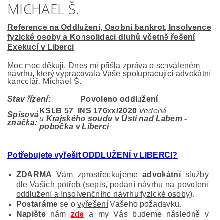
MICHAEL Š.
Reference na Oddlužení, Osobní bankrot, Insolvence
fyzické osoby a Konsolidaci dluhů včetně řešení
Exekucí v Liberci
Moc moc děkuji. Dnes mi přišla zpráva o schváleném
návrhu, který vypracovala Vaše spolupracující advokátní
kancelář. Michael Š.
Stav řízení:
Povoleno oddlužení
KSLB 57 INS 176
xx/2020
Vedená
Spisová
u
Krajského soudu v Ústí nad Labem -
značka:
pobočka v Liberci
Potřebujete vyřešit ODDLUŽENÍ v LIBERCI
?
ZDARMA
Vám zprostředkujeme
advokátní
služby
dle Vašich potřeb (
sepis, podání návrhu na povolení
oddlužení a insolvenčního návrhu fyzické osoby
).
Postaráme
se o
vyřešení
Vašeho požadavku.
Napište
nám
zde
a my Vás budeme následně v