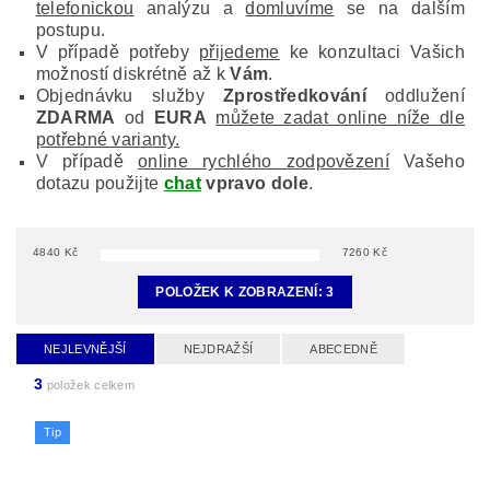
telefonickou
analýzu a
domluvíme
se na dalším
postupu.
V případě potřeby
přijedeme
ke konzultaci Vašich
možností diskrétně až k
Vám
.
Objednávku služby
Zprostředkování
oddlužení
ZDARMA
od
EURA
můžete zadat online níže dle
potřebné varianty.
V případě
online rychlého zodpovězení
Vašeho
dotazu použijte
chat
vpravo dole
.
4840
Kč
7260
Kč
POLOŽEK K ZOBRAZENÍ:
3
NEJLEVNĚJŠÍ
NEJDRAŽŠÍ
ABECEDNĚ
3
položek celkem
Tip