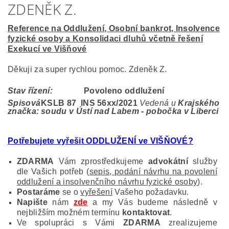
ZDENĚK Z.
Reference na Oddlužení, Osobní bankrot, Insolvence
fyzické osoby a Konsolidaci dluhů včetně řešení
Exekucí ve Višňové
Děkuji za super rychlou pomoc. Zdeněk Z.
Stav řízení:
Povoleno oddlužení
Spisová
KSLB 87 INS 56
xx/2021
Vedená u
Krajského
značka:
soudu v Ústí nad Labem - pobočka v Liberci
Potřebujete vyřešit ODDLUŽENÍ ve VIŠŇOVÉ
?
ZDARMA
Vám zprostředkujeme
advokátní
služby
dle Vašich potřeb (
sepis, podání návrhu na povolení
oddlužení a insolvenčního návrhu fyzické osoby
).
Postaráme
se o
vyřešení
Vašeho požadavku.
Napište
nám
zde
a my Vás budeme následně v
nejbližším možném termínu
kontaktovat
.
Ve spolupráci s Vámi
ZDARMA
zrealizujeme