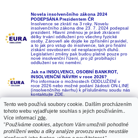
Novela insolvenčního zákona 2024
PODEPSÁNA Prezidentem ČR
Insolvence se zkrátí na 3 roky. Novelu
insolvenčního zákona dne 23. 7. 2024 podepsal
prezident. Hlavní změnou je právě zkrácení
délky trvání oddlužení pro všechny fyzické
osoby. Zároveň ale dojde ke zpřísnění pravidel,
a to jak pro vstup do insolvence, tak pro finální
získání osvobození od nesplacených dluhů.
Legislativní změny pak budou platné pouze pro
nové insolvenční řízení, pro již probíhající
oddlužení se nic nemění.
Jak na INSOLVENCI, OSOBNÍ BANKROT,
INSOLVENČNÍ NÁVRH v roce 2026?
Pro informace o možnostech ODDLUŽENÍ v
roce 2026 nebo možné podání žádosti ON-LINE
(insolvenčního návrhu) k příslušnému soudu nás
kontaktujte ZDE.
Tento web používá soubory cookie. Dalším procházením
tohoto webu vyjadřujete souhlas s jejich používáním..
Více informací
zde
.
Recenze o NÁS na GOOGLE
|
16 let REFERENCÍ v celé ČR
|
"
Používáme cookies, abychom Vám umožnili pohodlné
Recenze o NÁS na SEZNAMU
|
prohlížení webu a díky analýze provozu webu neustále
ŽÁDEJTE život BEZ DLUHŮ nebo EXEKUCÍ ZDE