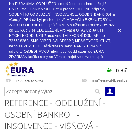
Na EURA divizi ODDLUŽENÍ se můžete spolehnout, že již
DNES jste ZDARMA od EURA v procesu MOŽNÉ přípravy
SOUDNÍHO ODDLUŽENÍ, INSOLVENCE, OSOBNÍ BANKROT a
včerejší DEN už byl poslední s VYMAHAČI a EXEKUTORY za
ZÁDY! OBJEDNEJTE si ještě DNES službu informace ZDARMA
od EURA divize ODDLUŽENÍ. Pro Vaše OTÁZKY: JAK se
RYCHLE ODDLUŽIT?, použijte TELEFONNÍ KONTAKT tel:
725538263, SMS, VIBER, WHATSAPP, MESSENGER, CHAT,
nebo se ZEPTEJTE ještě dnes v sekci NAPIŠTE NÁM či
udělejte OBJEDNÁVKU informace k oddlužení od EURA
ZDARMA v košíku a my se Vám co nejdříve ozveme zpět.
0 Kč
info@eura-oddluzeni.cz
+420 725 538 263
REFERENCE - ODDLUŽENÍ -
OSOBNÍ BANKROT -
INSOLVENCE - VIŠŇOVÁ -