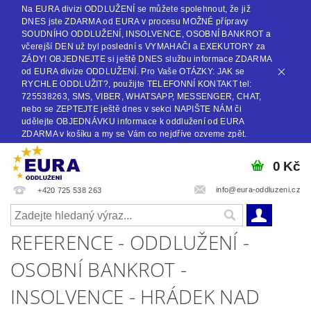
Na EURA divizi ODDLUŽENÍ se můžete spolehnout, že již
DNES jste ZDARMA od EURA v procesu MOŽNÉ přípravy
SOUDNÍHO ODDLUŽENÍ, INSOLVENCE, OSOBNÍ BANKROT a
včerejší DEN už byl poslední s VYMAHAČI a EXEKUTORY za
ZÁDY! OBJEDNEJTE si ještě DNES službu informace ZDARMA
od EURA divize ODDLUŽENÍ. Pro Vaše OTÁZKY: JAK se
RYCHLE ODDLUŽIT?, použijte TELEFONNÍ KONTAKT tel:
725538263, SMS, VIBER, WHATSAPP, MESSENGER, CHAT,
nebo se ZEPTEJTE ještě dnes v sekci NAPIŠTE NÁM či
udělejte OBJEDNÁVKU informace k oddlužení od EURA
ZDARMA v košíku a my se Vám co nejdříve ozveme zpět.
0 Kč
info@eura-oddluzeni.cz
+420 725 538 263
REFERENCE - ODDLUŽENÍ -
OSOBNÍ BANKROT -
INSOLVENCE - HRÁDEK NAD