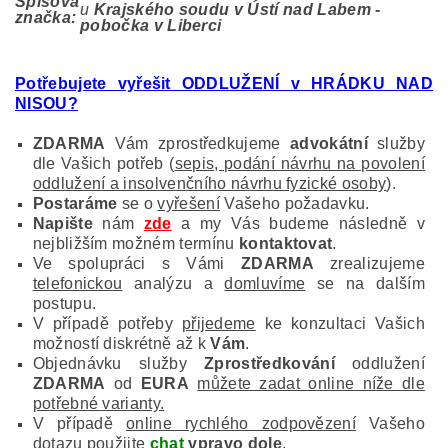
Spisová
u
Krajského soudu v Ústí nad Labem -
značka:
pobočka v Liberci
Potřebujete vyřešit ODDLUŽENÍ v HRÁDKU NAD
NISOU
?
ZDARMA
Vám zprostředkujeme
advokátní
služby
dle Vašich potřeb (
sepis, podání návrhu na povolení
oddlužení a insolvenčního návrhu fyzické osoby
).
Postaráme
se o
vyřešení
Vašeho požadavku.
Napište
nám
zde
a my Vás budeme následně v
nejbližším možném termínu
kontaktovat
.
Ve spolupráci s Vámi
ZDARMA
zrealizujeme
telefonickou
analýzu a
domluvíme
se na dalším
postupu.
V případě potřeby
přijedeme
ke konzultaci Vašich
možností diskrétně až k
Vám
.
Objednávku služby
Zprostředkování
oddlužení
ZDARMA
od
EURA
můžete zadat online níže dle
potřebné varianty.
V případě
online rychlého zodpovězení
Vašeho
dotazu použijte
chat
vpravo dole
.