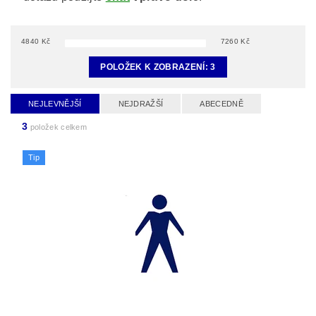
4840
Kč
7260
Kč
POLOŽEK K ZOBRAZENÍ:
3
NEJLEVNĚJŠÍ
NEJDRAŽŠÍ
ABECEDNĚ
3
položek celkem
Tip