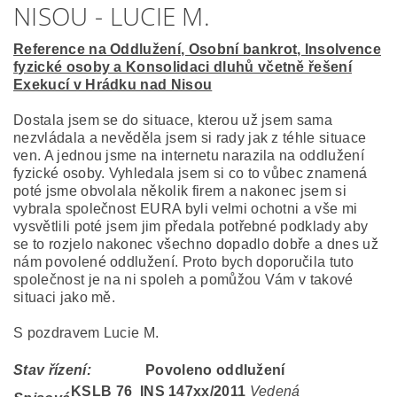
NISOU - LUCIE M.
Reference na Oddlužení, Osobní bankrot, Insolvence
fyzické osoby a Konsolidaci dluhů včetně řešení
Exekucí v Hrádku nad Nisou
Dostala jsem se do situace, kterou už jsem sama
nezvládala a nevěděla jsem si rady jak z téhle situace
ven. A jednou jsme na internetu narazila na oddlužení
fyzické osoby. Vyhledala jsem si co to vůbec znamená
poté jsme obvolala několik firem a nakonec jsem si
vybrala společnost EURA byli velmi ochotni a vše mi
vysvětlili poté jsem jim předala potřebné podklady aby
se to rozjelo nakonec všechno dopadlo dobře a dnes už
nám povolené oddlužení. Proto bych doporučila tuto
společnost je na ni spoleh a pomůžou Vám v takové
situaci jako mě.
S pozdravem Lucie M.
Stav řízení:
Povoleno oddlužení
KSLB 76 INS 147
xx/2011
Vedená