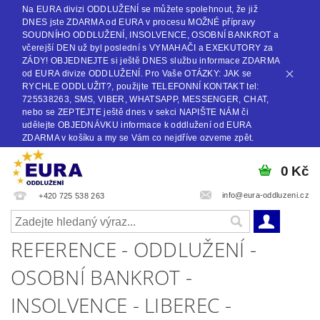
Na EURA divizi ODDLUŽENÍ se můžete spolehnout, že již
DNES jste ZDARMA od EURA v procesu MOŽNÉ přípravy
SOUDNÍHO ODDLUŽENÍ, INSOLVENCE, OSOBNÍ BANKROT a
včerejší DEN už byl poslední s VYMAHAČI a EXEKUTORY za
ZÁDY! OBJEDNEJTE si ještě DNES službu informace ZDARMA
od EURA divize ODDLUŽENÍ. Pro Vaše OTÁZKY: JAK se
RYCHLE ODDLUŽIT?, použijte TELEFONNÍ KONTAKT tel:
725538263, SMS, VIBER, WHATSAPP, MESSENGER, CHAT,
nebo se ZEPTEJTE ještě dnes v sekci NAPIŠTE NÁM či
udělejte OBJEDNÁVKU informace k oddlužení od EURA
ZDARMA v košíku a my se Vám co nejdříve ozveme zpět.
0 Kč
info@eura-oddluzeni.cz
+420 725 538 263
REFERENCE - ODDLUŽENÍ -
OSOBNÍ BANKROT -
INSOLVENCE - LIBEREC -