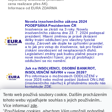
cena realizace přes AK).
Informace od EURA ZDARMA
Novela insolvenčního zákona 2024
PODEPSÁNA Prezidentem ČR
Insolvence se zkrátí na 3 roky. Novelu
insolvenčního zákona dne 23. 7. 2024 podepsal
prezident. Hlavní změnou je právě zkrácení
délky trvání oddlužení pro všechny fyzické
osoby. Zároveň ale dojde ke zpřísnění pravidel,
a to jak pro vstup do insolvence, tak pro finální
získání osvobození od nesplacených dluhů.
Legislativní změny pak budou platné pouze pro
nové insolvenční řízení, pro již probíhající
oddlužení se nic nemění.
Jak na INSOLVENCI, OSOBNÍ BANKROT,
INSOLVENČNÍ NÁVRH v roce 2026?
Pro informace o možnostech ODDLUŽENÍ v
roce 2026 nebo možné podání žádosti ON-LINE
(insolvenčního návrhu) k příslušnému soudu nás
kontaktujte ZDE.
Tento web používá soubory cookie. Dalším procházením
tohoto webu vyjadřujete souhlas s jejich používáním..
Více informací
zde
.
Recenze o NÁS na GOOGLE
|
16 let REFERENCÍ v celé ČR
|
"
Používáme cookies, abychom Vám umožnili pohodlné