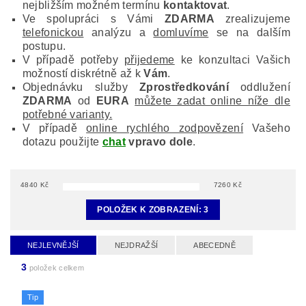
nejbližším možném termínu
kontaktovat
.
Ve spolupráci s Vámi
ZDARMA
zrealizujeme
telefonickou
analýzu a
domluvíme
se na dalším
postupu.
V případě potřeby
přijedeme
ke konzultaci Vašich
možností diskrétně až k
Vám
.
Objednávku služby
Zprostředkování
oddlužení
ZDARMA
od
EURA
můžete zadat online níže dle
potřebné varianty.
V případě
online rychlého zodpovězení
Vašeho
dotazu použijte
chat
vpravo dole
.
4840
Kč
7260
Kč
POLOŽEK K ZOBRAZENÍ:
3
NEJLEVNĚJŠÍ
NEJDRAŽŠÍ
ABECEDNĚ
3
položek celkem
Tip