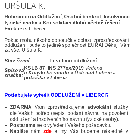
URŠULA K.
Reference na Oddlužení, Osobní bankrot, Insolvence
fyzické osoby a Konsolidaci dluhů včetně řešení
Exekucí v Liberci
Pokud mohu někoho doporučit v oblasti zprostředkování
oddlužení, bude to jedině společnost EURA! Děkuji Vám
za vše. Uršula K.
Stav řízení:
Povoleno oddlužení
KSLB 87 INS 277
xx/2019
Vedená
Spisová
u
Krajského soudu v Ústí nad Labem -
značka:
pobočka v Liberci
Potřebujete vyřešit ODDLUŽENÍ v LIBERCI
?
ZDARMA
Vám zprostředkujeme
advokátní
služby
dle Vašich potřeb (
sepis, podání návrhu na povolení
oddlužení a insolvenčního návrhu fyzické osoby
).
Postaráme
se o
vyřešení
Vašeho požadavku.
Napište
nám
zde
a my Vás budeme následně v