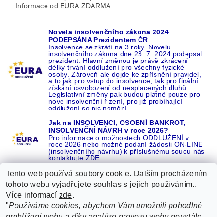
Informace od EURA ZDARMA
Novela insolvenčního zákona 2024
PODEPSÁNA Prezidentem ČR
Insolvence se zkrátí na 3 roky. Novelu
insolvenčního zákona dne 23. 7. 2024 podepsal
prezident. Hlavní změnou je právě zkrácení
délky trvání oddlužení pro všechny fyzické
osoby. Zároveň ale dojde ke zpřísnění pravidel,
a to jak pro vstup do insolvence, tak pro finální
získání osvobození od nesplacených dluhů.
Legislativní změny pak budou platné pouze pro
nové insolvenční řízení, pro již probíhající
oddlužení se nic nemění.
Jak na INSOLVENCI, OSOBNÍ BANKROT,
INSOLVENČNÍ NÁVRH v roce 2026?
Pro informace o možnostech ODDLUŽENÍ v
roce 2026 nebo možné podání žádosti ON-LINE
(insolvenčního návrhu) k příslušnému soudu nás
kontaktujte ZDE.
Tento web používá soubory cookie. Dalším procházením
tohoto webu vyjadřujete souhlas s jejich používáním..
Více informací
zde
.
Recenze o NÁS na GOOGLE
|
16 let REFERENCÍ v celé ČR
|
"
Používáme cookies, abychom Vám umožnili pohodlné
Recenze o NÁS na SEZNAMU
|
prohlížení webu a díky analýze provozu webu neustále
ŽÁDEJTE život BEZ DLUHŮ nebo EXEKUCÍ ZDE