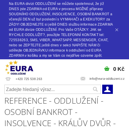
Na EURA divizi ODDLUŽENÍ se můžete spolehnout, že již
DNES jste ZDARMA od EURA v procesu MOŽNÉ přípravy
SOUDNÍHO ODDLUŽENÍ, INSOLVENCE, OSOBNÍ BANKROT a
včerejší DEN už byl poslední s VYMAHAČI a EXEKUTORY za
ZÁDY! OBJEDNEJTE si ještě DNES službu informace ZDARMA
od EURA divize ODDLUŽENÍ. Pro Vaše OTÁZKY: JAK se
RYCHLE ODDLUŽIT?, použijte TELEFONNÍ KONTAKT tel:
725538263, SMS, VIBER, WHATSAPP, MESSENGER, CHAT,
nebo se ZEPTEJTE ještě dnes v sekci NAPIŠTE NÁM či
udělejte OBJEDNÁVKU informace k oddlužení od EURA
ZDARMA v košíku a my se Vám co nejdříve ozveme zpět.
0 Kč
info@eura-oddluzeni.cz
+420 725 538 263
REFERENCE - ODDLUŽENÍ -
OSOBNÍ BANKROT -
INSOLVENCE - KRÁLŮV DVŮR -