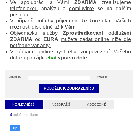
Ve spolupráci s Vámi
ZDARMA
zrealizujeme
telefonickou
analýzu a
domluvíme
se na dalším
postupu.
V případě potřeby
přijedeme
ke konzultaci Vašich
možností diskrétně až k
Vám
.
Objednávku služby
Zprostředkování
oddlužení
ZDARMA
od
EURA
můžete zadat online níže dle
potřebné varianty.
V případě
online rychlého zodpovězení
Vašeho
dotazu použijte
chat
vpravo dole
.
4840
Kč
7260
Kč
POLOŽEK K ZOBRAZENÍ:
3
NEJLEVNĚJŠÍ
NEJDRAŽŠÍ
ABECEDNĚ
3
položek celkem
Tip