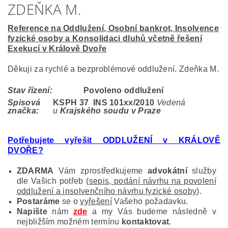
ZDEŇKA M.
Reference na Oddlužení, Osobní bankrot, Insolvence
fyzické osoby a Konsolidaci dluhů včetně řešení
Exekucí v Králově Dvoře
Děkuji za rychlé a bezproblémové oddlužení. Zdeňka M.
Stav řízení:
Povoleno oddlužení
Spisová
KSPH 37 INS 101
xx/2010
Vedená
značka:
u
Krajského soudu v Praze
Potřebujete vyřešit ODDLUŽENÍ v KRÁLOVĚ
DVOŘE
?
ZDARMA
Vám zprostředkujeme
advokátní
služby
dle Vašich potřeb (
sepis, podání návrhu na povolení
oddlužení a insolvenčního návrhu fyzické osoby
).
Postaráme
se o
vyřešení
Vašeho požadavku.
Napište
nám
zde
a my Vás budeme následně v
nejbližším možném termínu
kontaktovat
.