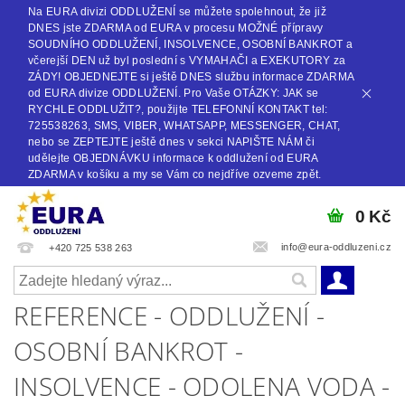
Na EURA divizi ODDLUŽENÍ se můžete spolehnout, že již
DNES jste ZDARMA od EURA v procesu MOŽNÉ přípravy
SOUDNÍHO ODDLUŽENÍ, INSOLVENCE, OSOBNÍ BANKROT a
včerejší DEN už byl poslední s VYMAHAČI a EXEKUTORY za
ZÁDY! OBJEDNEJTE si ještě DNES službu informace ZDARMA
od EURA divize ODDLUŽENÍ. Pro Vaše OTÁZKY: JAK se
RYCHLE ODDLUŽIT?, použijte TELEFONNÍ KONTAKT tel:
725538263, SMS, VIBER, WHATSAPP, MESSENGER, CHAT,
nebo se ZEPTEJTE ještě dnes v sekci NAPIŠTE NÁM či
udělejte OBJEDNÁVKU informace k oddlužení od EURA
ZDARMA v košíku a my se Vám co nejdříve ozveme zpět.
0 Kč
info@eura-oddluzeni.cz
+420 725 538 263
REFERENCE - ODDLUŽENÍ -
OSOBNÍ BANKROT -
INSOLVENCE - ODOLENA VODA -