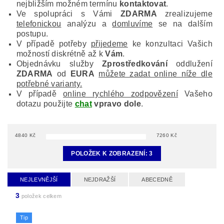
nejbližším možném termínu
kontaktovat
.
Ve spolupráci s Vámi
ZDARMA
zrealizujeme
telefonickou
analýzu a
domluvíme
se na dalším
postupu.
V případě potřeby
přijedeme
ke konzultaci Vašich
možností diskrétně až k
Vám
.
Objednávku služby
Zprostředkování
oddlužení
ZDARMA
od
EURA
můžete zadat online níže dle
potřebné varianty.
V případě
online rychlého zodpovězení
Vašeho
dotazu použijte
chat
vpravo dole
.
4840
Kč
7260
Kč
POLOŽEK K ZOBRAZENÍ:
3
NEJLEVNĚJŠÍ
NEJDRAŽŠÍ
ABECEDNĚ
3
položek celkem
Tip