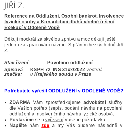
JIŘÍ Z.
Reference na Oddlužení, Osobní bankrot, Insolvence
fyzické osoby a Konsolidaci dluhů včetně řešení
Exekucí v Odoleně Vodě
Děkuji mockrát za skvělou zprávu a moc děkuji ještě
jednou za zpracování návrhu. S přáním hezkých dnů Jiří
Z.
Stav řízení:
Povoleno oddlužení
Spisová
KSPH 72 INS 31
xx/2022
Vedená
značka:
u
Krajského soudu v Praze
Potřebujete vyřešit ODDLUŽENÍ v ODOLENĚ VODĚ
?
ZDARMA
Vám zprostředkujeme
advokátní
služby
dle Vašich potřeb (
sepis, podání návrhu na povolení
oddlužení a insolvenčního návrhu fyzické osoby
).
Postaráme
se o
vyřešení
Vašeho požadavku.
Napište
nám
zde
a my Vás budeme následně v