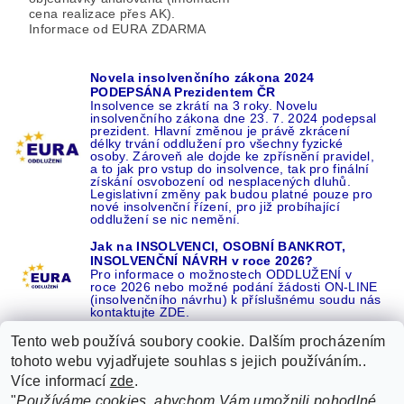
cena realizace přes AK).
Informace od EURA ZDARMA
Novela insolvenčního zákona 2024
PODEPSÁNA Prezidentem ČR
Insolvence se zkrátí na 3 roky. Novelu
insolvenčního zákona dne 23. 7. 2024 podepsal
prezident. Hlavní změnou je právě zkrácení
délky trvání oddlužení pro všechny fyzické
osoby. Zároveň ale dojde ke zpřísnění pravidel,
a to jak pro vstup do insolvence, tak pro finální
získání osvobození od nesplacených dluhů.
Legislativní změny pak budou platné pouze pro
nové insolvenční řízení, pro již probíhající
oddlužení se nic nemění.
Jak na INSOLVENCI, OSOBNÍ BANKROT,
INSOLVENČNÍ NÁVRH v roce 2026?
Pro informace o možnostech ODDLUŽENÍ v
roce 2026 nebo možné podání žádosti ON-LINE
(insolvenčního návrhu) k příslušnému soudu nás
kontaktujte ZDE.
Tento web používá soubory cookie. Dalším procházením
tohoto webu vyjadřujete souhlas s jejich používáním..
Více informací
zde
.
Recenze o NÁS na GOOGLE
|
16 let REFERENCÍ v celé ČR
|
"
Používáme cookies, abychom Vám umožnili pohodlné