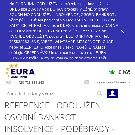
Na EURA divizi ODDLUŽENÍ se můžete spolehnout, že již
DNES jste ZDARMA od EURA v procesu MOŽNÉ přípravy
SOUDNÍHO ODDLUŽENÍ, INSOLVENCE, OSOBNÍ BANKROT a
včerejší DEN už byl poslední s VYMAHAČI a EXEKUTORY za
ZÁDY! OBJEDNEJTE si ještě DNES službu informace ZDARMA
od EURA divize ODDLUŽENÍ. Pro Vaše OTÁZKY: JAK se
RYCHLE ODDLUŽIT?, použijte TELEFONNÍ KONTAKT tel:
725538263, SMS, VIBER, WHATSAPP, MESSENGER, CHAT,
nebo se ZEPTEJTE ještě dnes v sekci NAPIŠTE NÁM či
udělejte OBJEDNÁVKU informace k oddlužení od EURA
ZDARMA v košíku a my se Vám co nejdříve ozveme zpět.
0 Kč
info@eura-oddluzeni.cz
+420 725 538 263
REFERENCE - ODDLUŽENÍ -
OSOBNÍ BANKROT -
INSOLVENCE - PODĚBRADY -