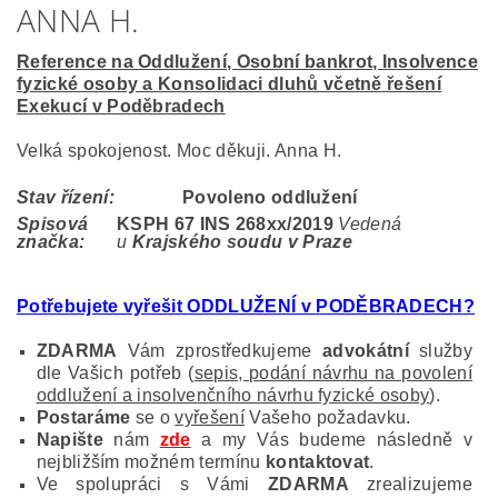
ANNA H.
Reference na Oddlužení, Osobní bankrot, Insolvence
fyzické osoby a Konsolidaci dluhů včetně řešení
Exekucí v Poděbradech
Velká spokojenost. Moc děkuji. Anna H.
Stav řízení:
Povoleno oddlužení
Spisová
KSPH 67 INS 268
xx/2019
Vedená
značka:
u
Krajského soudu v Praze
Potřebujete vyřešit ODDLUŽENÍ v PODĚBRADECH
?
ZDARMA
Vám zprostředkujeme
advokátní
služby
dle Vašich potřeb (
sepis, podání návrhu na povolení
oddlužení a insolvenčního návrhu fyzické osoby
).
Postaráme
se o
vyřešení
Vašeho požadavku.
Napište
nám
zde
a my Vás budeme následně v
nejbližším možném termínu
kontaktovat
.
Ve spolupráci s Vámi
ZDARMA
zrealizujeme