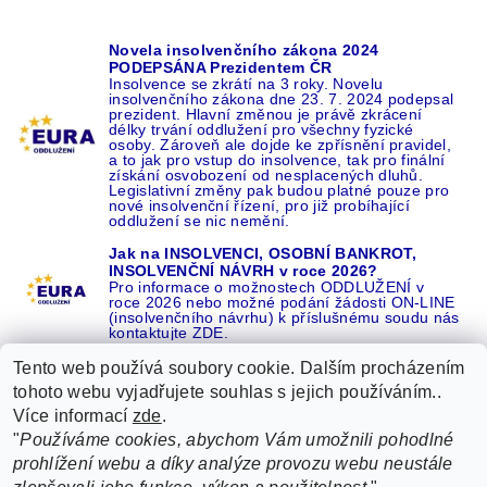
Novela insolvenčního zákona 2024
PODEPSÁNA Prezidentem ČR
Insolvence se zkrátí na 3 roky. Novelu
insolvenčního zákona dne 23. 7. 2024 podepsal
prezident. Hlavní změnou je právě zkrácení
délky trvání oddlužení pro všechny fyzické
osoby. Zároveň ale dojde ke zpřísnění pravidel,
a to jak pro vstup do insolvence, tak pro finální
získání osvobození od nesplacených dluhů.
Legislativní změny pak budou platné pouze pro
nové insolvenční řízení, pro již probíhající
oddlužení se nic nemění.
Jak na INSOLVENCI, OSOBNÍ BANKROT,
INSOLVENČNÍ NÁVRH v roce 2026?
Pro informace o možnostech ODDLUŽENÍ v
roce 2026 nebo možné podání žádosti ON-LINE
(insolvenčního návrhu) k příslušnému soudu nás
kontaktujte ZDE.
Tento web používá soubory cookie. Dalším procházením
tohoto webu vyjadřujete souhlas s jejich používáním..
Více informací
zde
.
Recenze o NÁS na GOOGLE
|
16 let REFERENCÍ v celé ČR
|
"
Používáme cookies, abychom Vám umožnili pohodlné
Recenze o NÁS na SEZNAMU
|
prohlížení webu a díky analýze provozu webu neustále
ŽÁDEJTE život BEZ DLUHŮ nebo EXEKUCÍ ZDE