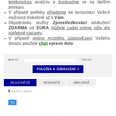
telefonickou
analýzu a
domluvíme
se na dalším
postupu.
V případě potřeby
přijedeme
ke konzultaci Vašich
možností diskrétně až k
Vám
.
Objednávku služby
Zprostředkování
oddlužení
ZDARMA
od
EURA
můžete zadat online níže dle
potřebné varianty.
V případě
online rychlého zodpovězení
Vašeho
dotazu použijte
chat
vpravo dole
.
4840
Kč
7260
Kč
POLOŽEK K ZOBRAZENÍ:
3
NEJLEVNĚJŠÍ
NEJDRAŽŠÍ
ABECEDNĚ
3
položek celkem
Tip