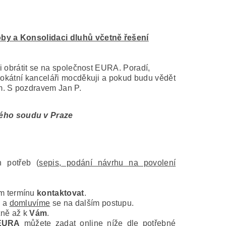
oby a Konsolidaci dluhů včetně řešení
ji obrátit se na společnost EURA. Poradí,
dvokátní kanceláři mocděkuji a pokud budu vědět
m. S pozdravem Jan P.
ého soudu v Praze
 potřeb (
sepis, podání návrhu na povolení
m termínu
kontaktovat
.
u a
domluvíme
se na dalším postupu.
tně až k
Vám
.
EURA
můžete zadat online níže dle potřebné