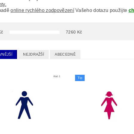
nty.
ípadě
online rychlého zodpovězení
Vašeho dotazu použijte
ch
Kč
7260
Kč
VNĚJŠÍ
NEJDRAŽŠÍ
ABECEDNĚ
Kód:
1
Tip