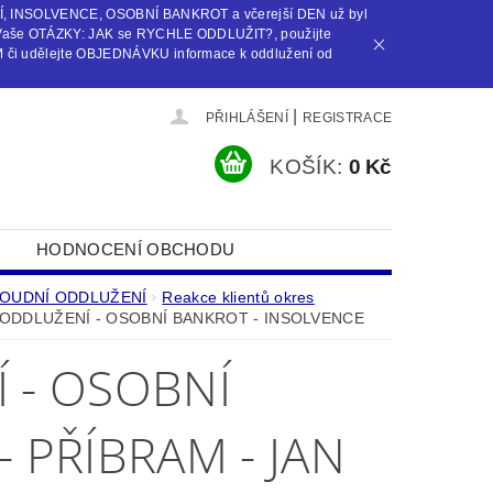
Í, INSOLVENCE, OSOBNÍ BANKROT a včerejší DEN už byl
Vaše OTÁZKY: JAK se RYCHLE ODDLUŽIT?, použijte
i udělejte OBJEDNÁVKU informace k oddlužení od
|
PŘIHLÁŠENÍ
REGISTRACE
KOŠÍK:
0 Kč
HODNOCENÍ OBCHODU
 SOUDNÍ ODDLUŽENÍ
Reakce klientů okres
 - ODDLUŽENÍ - OSOBNÍ BANKROT - INSOLVENCE
 - OSOBNÍ
 PŘÍBRAM - JAN