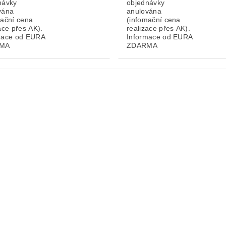
návky
objednávky
vána
anulována
mační cena
(infomační cena
ace přes AK).
realizace přes AK).
mace od EURA
Informace od EURA
MA
ZDARMA