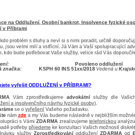
ce na Oddlužení, Osobní bankrot, Insolvence fyzické os
 v Příbrami
kdo problém s dluhy a neví si s nimi poradit, určitě doporuču
, jsou velmi milí a vstřícní. Já Vám a Vaší spolupracující a
, kdo bude potřebovat Vaše služby, velice rád Vás doporučí
ení:
Povoleno oddlužení
á značka:
KSPH 60 INS 51
xx/2018
Vedená u
Krajsk
ujete vyřešit ODDLUŽENÍ v PŘÍBRAMI
?
RMA
Vám zprostředkujeme
advokátní
služby dle Vašich
žení a insolvenčního návrhu fyzické osoby
).
aráme
se o
vyřešení
Vašeho požadavku.
šte
nám
zde
a my Vás budeme následně v nejbližším možné
olupráci s Vámi
ZDARMA
zrealizujeme
telefonickou
analýz
padě potřeby
přijedeme
ke konzultaci Vašich možností diskré
dnávku služby
Zprostředkování
oddlužení
ZDARMA
od