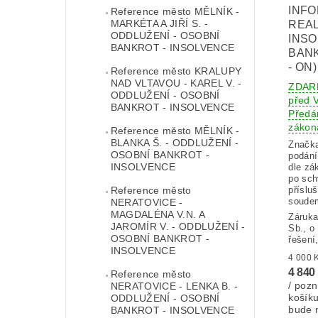
INF
Reference město MĚLNÍK -
MARKÉTA A JIŘÍ S. -
REAL
ODDLUŽENÍ - OSOBNÍ
INSO
BANKROT - INSOLVENCE
BANK
- ON)
Reference město KRALUPY
NAD VLTAVOU - KAREL V. -
ZDAR
ODDLUŽENÍ - OSOBNÍ
před
BANKROT - INSOLVENCE
Předán
zákon
Reference město MĚLNÍK -
BLANKA Š. - ODDLUŽENÍ -
Značk
OSOBNÍ BANKROT -
podání
INSOLVENCE
dle zá
po sch
příslu
Reference město
soudem
NERATOVICE -
MAGDALÉNA V.N. A
Záruka
JAROMÍR V. - ODDLUŽENÍ -
Sb., o
OSOBNÍ BANKROT -
řešení
INSOLVENCE
4 840
Reference město
/ pozn
NERATOVICE - LENKA B. -
košík
ODDLUŽENÍ - OSOBNÍ
bude 
BANKROT - INSOLVENCE