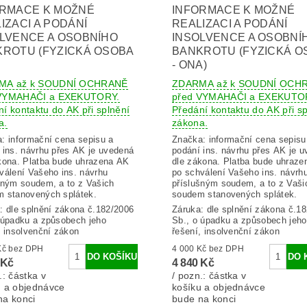
ORMACE K MOŽNÉ
INFORMACE K MOŽNÉ
IZACI A PODÁNÍ
REALIZACI A PODÁNÍ
LVENCE A OSOBNÍHO
INSOLVENCE A OSOBNÍ
ROTU (FYZICKÁ OSOBA
BANKROTU (FYZICKÁ O
- ONA)
MA až k SOUDNÍ OCHRANĚ
ZDARMA až k SOUDNÍ OCH
 VYMAHAČI a EXEKUTORY.
před VYMAHAČI a EXEKUTO
í kontaktu do AK při splnění
Předání kontaktu do AK při sp
a.
zákona.
a:
informační cena sepisu a
Značka:
informační cena sepisu
 ins. návrhu přes AK je uvedená
podání ins. návrhu přes AK je 
kona. Platba bude uhrazena AK
dle zákona. Platba bude uhraz
válení Vašeho ins. návrhu
po schválení Vašeho ins. návrh
šným soudem, a to z Vašich
příslušným soudem, a to z Vaši
 stanovených splátek.
soudem stanovených splátek.
: dle splnění zákona č.182/2006
Záruka: dle splnění zákona č.1
 úpadku a způsobech jeho
Sb., o úpadku a způsobech jeho
, insolvenční zákon
řešení, insolvenční zákon
4 000 Kč bez DPH
4 000 Kč bez DPH
 Kč
4 840 Kč
.: částka v
/ pozn.: částka v
u a objednávce
košíku a objednávce
na konci
bude na konci