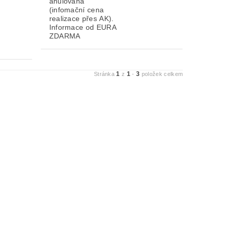
anulována
(infomační cena
realizace přes AK).
Informace od EURA
ZDARMA
1
1
3
Stránka
z
-
položek celkem