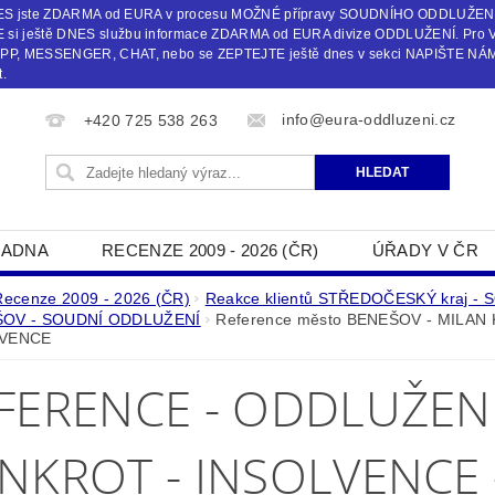
 DNES jste ZDARMA od EURA v procesu MOŽNÉ přípravy SOUDNÍHO ODDLUŽEN
i ještě DNES službu informace ZDARMA od EURA divize ODDLUŽENÍ. Pro 
, MESSENGER, CHAT, nebo se ZEPTEJTE ještě dnes v sekci NAPIŠTE NÁM č
.
info@eura-oddluzeni.cz
+420 725 538 263
ADNA
RECENZE 2009 - 2026 (ČR)
ÚŘADY V ČR
NAPIŠTE NÁM
Recenze 2009 - 2026 (ČR)
Reakce klientů STŘEDOČESKÝ kraj -
OV - SOUDNÍ ODDLUŽENÍ
Reference město BENEŠOV - MILAN
LVENCE
FERENCE - ODDLUŽENÍ
NKROT - INSOLVENCE 