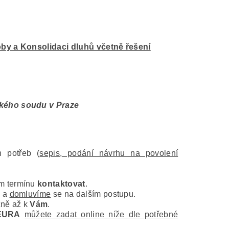
oby a Konsolidaci dluhů včetně řešení
kého soudu v Praze
 potřeb (
sepis, podání návrhu na povolení
m termínu
kontaktovat
.
u a
domluvíme
se na dalším postupu.
tně až k
Vám
.
EURA
můžete zadat online níže dle potřebné