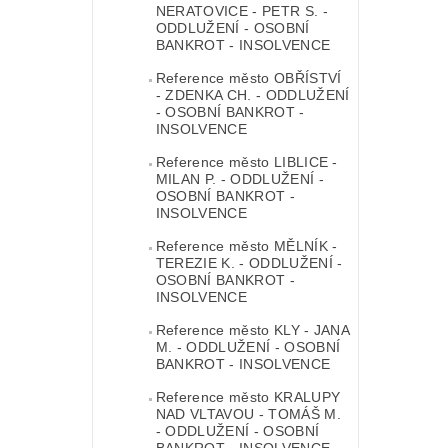
NERATOVICE - PETR S. -
ODDLUŽENÍ - OSOBNÍ
BANKROT - INSOLVENCE
Reference město OBŘÍSTVÍ
- ZDENKA CH. - ODDLUŽENÍ
- OSOBNÍ BANKROT -
INSOLVENCE
Reference město LIBLICE -
MILAN P. - ODDLUŽENÍ -
OSOBNÍ BANKROT -
INSOLVENCE
Reference město MĚLNÍK -
TEREZIE K. - ODDLUŽENÍ -
OSOBNÍ BANKROT -
INSOLVENCE
Reference město KLY - JANA
M. - ODDLUŽENÍ - OSOBNÍ
BANKROT - INSOLVENCE
Reference město KRALUPY
NAD VLTAVOU - TOMÁŠ M.
- ODDLUŽENÍ - OSOBNÍ
BANKROT - INSOLVENCE