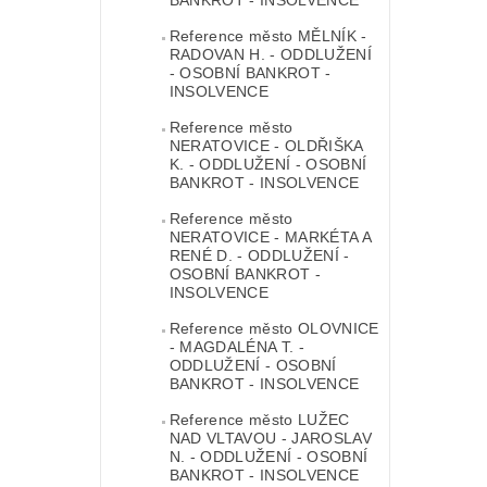
Reference město MĚLNÍK -
RADOVAN H. - ODDLUŽENÍ
- OSOBNÍ BANKROT -
INSOLVENCE
Reference město
NERATOVICE - OLDŘIŠKA
K. - ODDLUŽENÍ - OSOBNÍ
BANKROT - INSOLVENCE
Reference město
NERATOVICE - MARKÉTA A
RENÉ D. - ODDLUŽENÍ -
OSOBNÍ BANKROT -
INSOLVENCE
Reference město OLOVNICE
- MAGDALÉNA T. -
ODDLUŽENÍ - OSOBNÍ
BANKROT - INSOLVENCE
Reference město LUŽEC
NAD VLTAVOU - JAROSLAV
N. - ODDLUŽENÍ - OSOBNÍ
BANKROT - INSOLVENCE