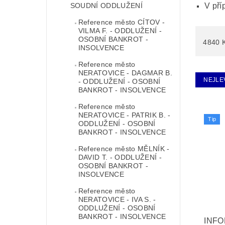
SOUDNÍ ODDLUŽENÍ
V př
Reference město CÍTOV -
VILMA F. - ODDLUŽENÍ -
OSOBNÍ BANKROT -
4840
INSOLVENCE
Reference město
NERATOVICE - DAGMAR B.
NEJLE
- ODDLUŽENÍ - OSOBNÍ
BANKROT - INSOLVENCE
Reference město
NERATOVICE - PATRIK B. -
Tip
ODDLUŽENÍ - OSOBNÍ
BANKROT - INSOLVENCE
Reference město MĚLNÍK -
DAVID T. - ODDLUŽENÍ -
OSOBNÍ BANKROT -
INSOLVENCE
Reference město
NERATOVICE - IVA S. -
ODDLUŽENÍ - OSOBNÍ
BANKROT - INSOLVENCE
INF