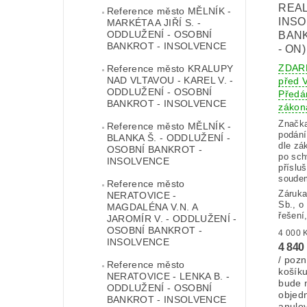
REAL
Reference město MĚLNÍK -
INSO
MARKÉTA A JIŘÍ S. -
ODDLUŽENÍ - OSOBNÍ
BANK
BANKROT - INSOLVENCE
- ON)
ZDAR
Reference město KRALUPY
NAD VLTAVOU - KAREL V. -
před
ODDLUŽENÍ - OSOBNÍ
Předán
BANKROT - INSOLVENCE
zákon
Značk
Reference město MĚLNÍK -
podání
BLANKA Š. - ODDLUŽENÍ -
dle zá
OSOBNÍ BANKROT -
po sch
INSOLVENCE
příslu
soudem
Reference město
Záruka
NERATOVICE -
Sb., o
MAGDALÉNA V.N. A
řešení
JAROMÍR V. - ODDLUŽENÍ -
OSOBNÍ BANKROT -
INSOLVENCE
4 840
/ pozn
Reference město
košík
NERATOVICE - LENKA B. -
bude 
ODDLUŽENÍ - OSOBNÍ
objed
BANKROT - INSOLVENCE
anulo