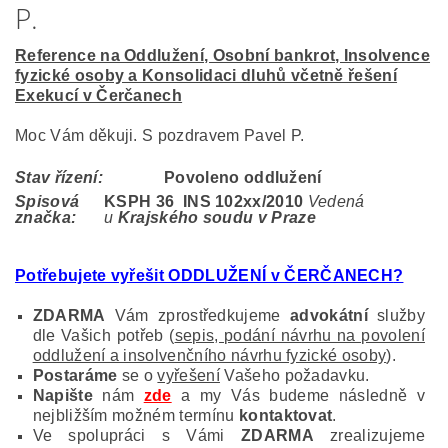
P.
Reference na Oddlužení, Osobní bankrot, Insolvence
fyzické osoby a Konsolidaci dluhů včetně řešení
Exekucí v Čerčanech
Moc Vám děkuji. S pozdravem Pavel P.
Stav řízení:
Povoleno oddlužení
Spisová
KSPH 36 INS 102
xx/2010
Vedená
značka:
u
Krajského soudu v Praze
Potřebujete vyřešit ODDLUŽENÍ v ČERČANECH
?
ZDARMA
Vám zprostředkujeme
advokátní
služby
dle Vašich potřeb (
sepis, podání návrhu na povolení
oddlužení a insolvenčního návrhu fyzické osoby
).
Postaráme
se o
vyřešení
Vašeho požadavku.
Napište
nám
zde
a my Vás budeme následně v
nejbližším možném termínu
kontaktovat
.
Ve spolupráci s Vámi
ZDARMA
zrealizujeme