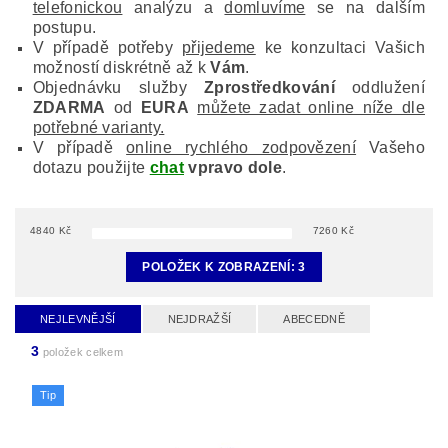
telefonickou
analýzu a
domluvíme
se na dalším
postupu.
V případě potřeby
přijedeme
ke konzultaci Vašich
možností diskrétně až k
Vám
.
Objednávku služby
Zprostředkování
oddlužení
ZDARMA
od
EURA
můžete zadat online níže dle
potřebné varianty.
V případě
online rychlého zodpovězení
Vašeho
dotazu použijte
chat
vpravo dole
.
4840
Kč
7260
Kč
POLOŽEK K ZOBRAZENÍ:
3
NEJLEVNĚJŠÍ
NEJDRAŽŠÍ
ABECEDNĚ
3
položek celkem
Tip