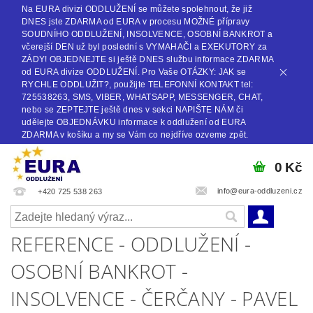
Na EURA divizi ODDLUŽENÍ se můžete spolehnout, že již
DNES jste ZDARMA od EURA v procesu MOŽNÉ přípravy
SOUDNÍHO ODDLUŽENÍ, INSOLVENCE, OSOBNÍ BANKROT a
včerejší DEN už byl poslední s VYMAHAČI a EXEKUTORY za
ZÁDY! OBJEDNEJTE si ještě DNES službu informace ZDARMA
od EURA divize ODDLUŽENÍ. Pro Vaše OTÁZKY: JAK se
RYCHLE ODDLUŽIT?, použijte TELEFONNÍ KONTAKT tel:
725538263, SMS, VIBER, WHATSAPP, MESSENGER, CHAT,
nebo se ZEPTEJTE ještě dnes v sekci NAPIŠTE NÁM či
udělejte OBJEDNÁVKU informace k oddlužení od EURA
ZDARMA v košíku a my se Vám co nejdříve ozveme zpět.
0 Kč
info@eura-oddluzeni.cz
+420 725 538 263
REFERENCE - ODDLUŽENÍ -
OSOBNÍ BANKROT -
INSOLVENCE - ČERČANY - PAVEL