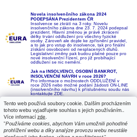
Novela insolvenčního zákona 2024
PODEPSÁNA Prezidentem ČR
Insolvence se zkrátí na 3 roky. Novelu
insolvenčního zákona dne 23. 7. 2024 podepsal
prezident. Hlavní změnou je právě zkrácení
délky trvání oddlužení pro všechny fyzické
osoby. Zároveň ale dojde ke zpřísnění pravidel,
a to jak pro vstup do insolvence, tak pro finální
získání osvobození od nesplacených dluhů.
Legislativní změny pak budou platné pouze pro
nové insolvenční řízení, pro již probíhající
oddlužení se nic nemění.
Jak na INSOLVENCI, OSOBNÍ BANKROT,
INSOLVENČNÍ NÁVRH v roce 2026?
Pro informace o možnostech ODDLUŽENÍ v
roce 2026 nebo možné podání žádosti ON-LINE
(insolvenčního návrhu) k příslušnému soudu nás
kontaktujte ZDE.
Tento web používá soubory cookie. Dalším procházením
tohoto webu vyjadřujete souhlas s jejich používáním..
Více informací
zde
.
Recenze o NÁS na GOOGLE
|
16 let REFERENCÍ v celé ČR
|
"
Používáme cookies, abychom Vám umožnili pohodlné
Recenze o NÁS na SEZNAMU
|
prohlížení webu a díky analýze provozu webu neustále
ŽÁDEJTE život BEZ DLUHŮ nebo EXEKUCÍ ZDE