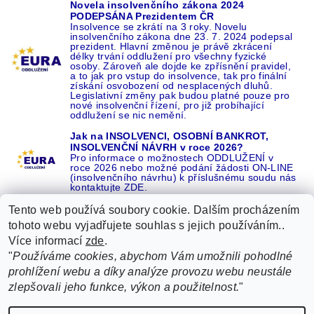
Novela insolvenčního zákona 2024
PODEPSÁNA Prezidentem ČR
Insolvence se zkrátí na 3 roky. Novelu
insolvenčního zákona dne 23. 7. 2024 podepsal
prezident. Hlavní změnou je právě zkrácení
délky trvání oddlužení pro všechny fyzické
osoby. Zároveň ale dojde ke zpřísnění pravidel,
a to jak pro vstup do insolvence, tak pro finální
získání osvobození od nesplacených dluhů.
Legislativní změny pak budou platné pouze pro
nové insolvenční řízení, pro již probíhající
oddlužení se nic nemění.
Jak na INSOLVENCI, OSOBNÍ BANKROT,
INSOLVENČNÍ NÁVRH v roce 2026?
Pro informace o možnostech ODDLUŽENÍ v
roce 2026 nebo možné podání žádosti ON-LINE
(insolvenčního návrhu) k příslušnému soudu nás
kontaktujte ZDE.
Tento web používá soubory cookie. Dalším procházením
tohoto webu vyjadřujete souhlas s jejich používáním..
Více informací
zde
.
Recenze o NÁS na GOOGLE
|
16 let REFERENCÍ v celé ČR
|
"
Používáme cookies, abychom Vám umožnili pohodlné
Recenze o NÁS na SEZNAMU
|
prohlížení webu a díky analýze provozu webu neustále
ŽÁDEJTE život BEZ DLUHŮ nebo EXEKUCÍ ZDE
zlepšovali jeho funkce, výkon a použitelnost.
"