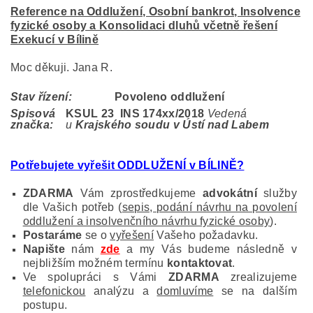
Reference na Oddlužení, Osobní bankrot, Insolvence
fyzické osoby a Konsolidaci dluhů včetně řešení
Exekucí v Bílině
Moc děkuji. Jana R.
Stav řízení:
Povoleno oddlužení
Spisová
KSUL 23 INS 174
xx/2018
Vedená
značka:
u
Krajského soudu v Ústí nad Labem
Potřebujete vyřešit ODDLUŽENÍ v BÍLINĚ?
ZDARMA
Vám zprostředkujeme
advokátní
služby
dle Vašich potřeb (
sepis, podání návrhu na povolení
oddlužení a insolvenčního návrhu fyzické osoby
).
Postaráme
se o
vyřešení
Vašeho požadavku.
Napište
nám
zde
a my Vás budeme následně v
nejbližším možném termínu
kontaktovat
.
Ve spolupráci s Vámi
ZDARMA
zrealizujeme
telefonickou
analýzu a
domluvíme
se na dalším
postupu.