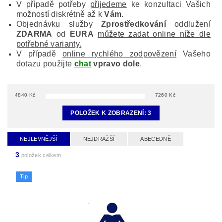
V případě potřeby
přijedeme
ke konzultaci Vašich
možností diskrétně až k
Vám
.
Objednávku služby
Zprostředkování
oddlužení
ZDARMA
od
EURA
můžete zadat online níže dle
potřebné varianty.
V případě
online rychlého zodpovězení
Vašeho
dotazu použijte
chat
vpravo dole
.
4840
Kč
7260
Kč
POLOŽEK K ZOBRAZENÍ:
3
NEJLEVNĚJŠÍ
NEJDRAŽŠÍ
ABECEDNĚ
3
položek celkem
Tip