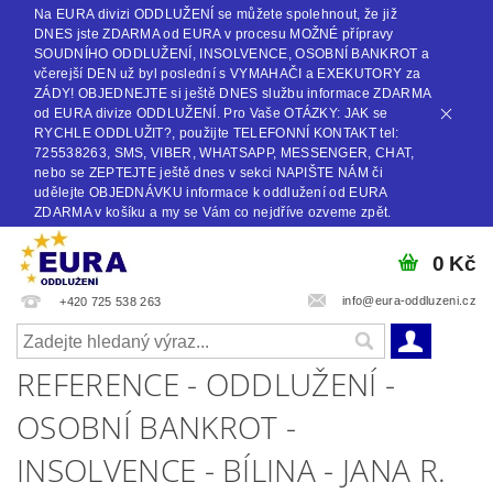
Na EURA divizi ODDLUŽENÍ se můžete spolehnout, že již
DNES jste ZDARMA od EURA v procesu MOŽNÉ přípravy
SOUDNÍHO ODDLUŽENÍ, INSOLVENCE, OSOBNÍ BANKROT a
včerejší DEN už byl poslední s VYMAHAČI a EXEKUTORY za
ZÁDY! OBJEDNEJTE si ještě DNES službu informace ZDARMA
od EURA divize ODDLUŽENÍ. Pro Vaše OTÁZKY: JAK se
RYCHLE ODDLUŽIT?, použijte TELEFONNÍ KONTAKT tel:
725538263, SMS, VIBER, WHATSAPP, MESSENGER, CHAT,
nebo se ZEPTEJTE ještě dnes v sekci NAPIŠTE NÁM či
udělejte OBJEDNÁVKU informace k oddlužení od EURA
ZDARMA v košíku a my se Vám co nejdříve ozveme zpět.
0 Kč
info@eura-oddluzeni.cz
+420 725 538 263
REFERENCE - ODDLUŽENÍ -
OSOBNÍ BANKROT -
INSOLVENCE - BÍLINA - JANA R.