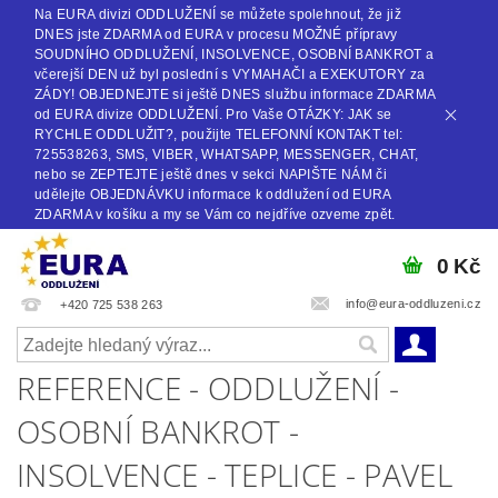
Na EURA divizi ODDLUŽENÍ se můžete spolehnout, že již
DNES jste ZDARMA od EURA v procesu MOŽNÉ přípravy
SOUDNÍHO ODDLUŽENÍ, INSOLVENCE, OSOBNÍ BANKROT a
včerejší DEN už byl poslední s VYMAHAČI a EXEKUTORY za
ZÁDY! OBJEDNEJTE si ještě DNES službu informace ZDARMA
od EURA divize ODDLUŽENÍ. Pro Vaše OTÁZKY: JAK se
RYCHLE ODDLUŽIT?, použijte TELEFONNÍ KONTAKT tel:
725538263, SMS, VIBER, WHATSAPP, MESSENGER, CHAT,
nebo se ZEPTEJTE ještě dnes v sekci NAPIŠTE NÁM či
udělejte OBJEDNÁVKU informace k oddlužení od EURA
ZDARMA v košíku a my se Vám co nejdříve ozveme zpět.
0 Kč
info@eura-oddluzeni.cz
+420 725 538 263
REFERENCE - ODDLUŽENÍ -
OSOBNÍ BANKROT -
INSOLVENCE - TEPLICE - PAVEL