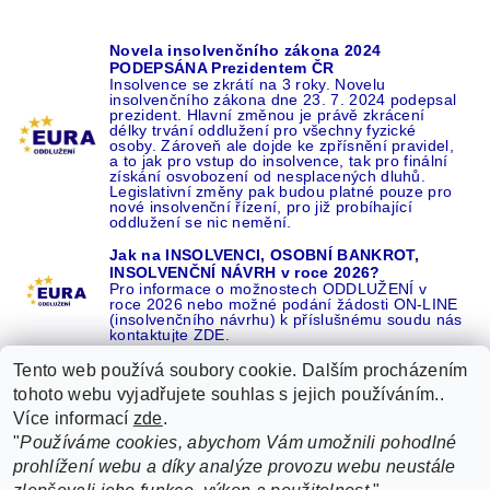
Novela insolvenčního zákona 2024
PODEPSÁNA Prezidentem ČR
Insolvence se zkrátí na 3 roky. Novelu
insolvenčního zákona dne 23. 7. 2024 podepsal
prezident. Hlavní změnou je právě zkrácení
délky trvání oddlužení pro všechny fyzické
osoby. Zároveň ale dojde ke zpřísnění pravidel,
a to jak pro vstup do insolvence, tak pro finální
získání osvobození od nesplacených dluhů.
Legislativní změny pak budou platné pouze pro
nové insolvenční řízení, pro již probíhající
oddlužení se nic nemění.
Jak na INSOLVENCI, OSOBNÍ BANKROT,
INSOLVENČNÍ NÁVRH v roce 2026?
Pro informace o možnostech ODDLUŽENÍ v
roce 2026 nebo možné podání žádosti ON-LINE
(insolvenčního návrhu) k příslušnému soudu nás
kontaktujte ZDE.
Tento web používá soubory cookie. Dalším procházením
tohoto webu vyjadřujete souhlas s jejich používáním..
Více informací
zde
.
Recenze o NÁS na GOOGLE
|
16 let REFERENCÍ v celé ČR
|
"
Používáme cookies, abychom Vám umožnili pohodlné
Recenze o NÁS na SEZNAMU
|
prohlížení webu a díky analýze provozu webu neustále
ŽÁDEJTE život BEZ DLUHŮ nebo EXEKUCÍ ZDE