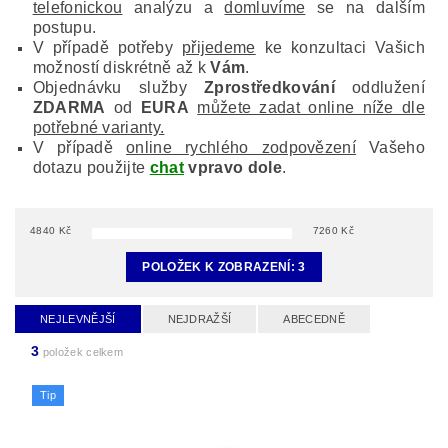
telefonickou
analýzu a
domluvíme
se na dalším
postupu.
V případě potřeby
přijedeme
ke konzultaci Vašich
možností diskrétně až k
Vám
.
Objednávku služby
Zprostředkování
oddlužení
ZDARMA
od
EURA
můžete zadat online níže dle
potřebné varianty.
V případě
online rychlého zodpovězení
Vašeho
dotazu použijte
chat
vpravo dole
.
4840
Kč
7260
Kč
POLOŽEK K ZOBRAZENÍ:
3
NEJLEVNĚJŠÍ
NEJDRAŽŠÍ
ABECEDNĚ
3
položek celkem
Tip