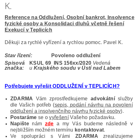
K.
Reference na Oddlužení, Osobní bankrot, Insolvence
fyzické osoby a Konsolidaci dluhů včetně řešení
Exekucí v Teplicích
Děkuji za rychlé vyřízení a rychlou pomoc. Pavel K.
Stav řízení:
Povoleno oddlužení
Spisová
KSUL 69 INS 156
xx/2020
Vedená
značka:
u
Krajského soudu v Ústí nad Labem
Potřebujete vyřešit ODDLUŽENÍ v TEPLICÍCH?
ZDARMA
Vám zprostředkujeme
advokátní
služby
dle Vašich potřeb (
sepis, podání návrhu na povolení
oddlužení a insolvenčního návrhu fyzické osoby
).
Postaráme
se o
vyřešení
Vašeho požadavku.
Napište
nám
zde
a my Vás budeme následně v
nejbližším možném termínu
kontaktovat
.
Ve spolupráci s Vámi
ZDARMA
zrealizujeme