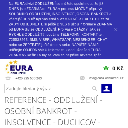
Na EURA divizi ODDLUŽENÍ se můžete spolehnout, že již
DNES jste ZDARMA od EURA v procesu MOŽNÉ přípravy
SOUDNÍHO ODDLUŽENÍ, INSOLVENCE, OSOBNÍ BANKROT a
včerejší DEN už byl poslední s VYMAHAČI a EXEKUTORY za
ZÁDY! OBJEDNEJTE si ještě DNES službu informace ZDARMA
od EURA divize ODDLUŽENÍ. Pro Vaše OTÁZKY: JAK se
RYCHLE ODDLUŽIT?, použijte TELEFONNÍ KONTAKT tel:
725538263, SMS, VIBER, WHATSAPP, MESSENGER, CHAT,
nebo se ZEPTEJTE ještě dnes v sekci NAPIŠTE NÁM či
udělejte OBJEDNÁVKU informace k oddlužení od EURA
ZDARMA v košíku a my se Vám co nejdříve ozveme zpět.
0 Kč
info@eura-oddluzeni.cz
+420 725 538 263
REFERENCE - ODDLUŽENÍ -
OSOBNÍ BANKROT -
INSOLVENCE - DUCHCOV -