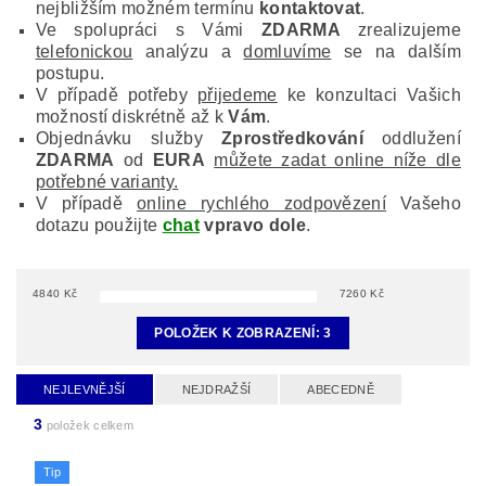
nejbližším možném termínu
kontaktovat
.
Ve spolupráci s Vámi
ZDARMA
zrealizujeme
telefonickou
analýzu a
domluvíme
se na dalším
postupu.
V případě potřeby
přijedeme
ke konzultaci Vašich
možností diskrétně až k
Vám
.
Objednávku služby
Zprostředkování
oddlužení
ZDARMA
od
EURA
můžete zadat online níže dle
potřebné varianty.
V případě
online rychlého zodpovězení
Vašeho
dotazu použijte
chat
vpravo dole
.
4840
Kč
7260
Kč
POLOŽEK K ZOBRAZENÍ:
3
NEJLEVNĚJŠÍ
NEJDRAŽŠÍ
ABECEDNĚ
3
položek celkem
Tip