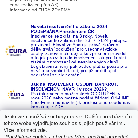
cena realizace přes AK).
Informace od EURA ZDARMA
Novela insolvenčního zákona 2024
PODEPSÁNA Prezidentem ČR
Insolvence se zkrátí na 3 roky. Novelu
insolvenčního zákona dne 23. 7. 2024 podepsal
prezident. Hlavní změnou je právě zkrácení
délky trvání oddlužení pro všechny fyzické
osoby. Zároveň ale dojde ke zpřísnění pravidel,
a to jak pro vstup do insolvence, tak pro finální
získání osvobození od nesplacených dluhů.
Legislativní změny pak budou platné pouze pro
nové insolvenční řízení, pro již probíhající
oddlužení se nic nemění.
Jak na INSOLVENCI, OSOBNÍ BANKROT,
INSOLVENČNÍ NÁVRH v roce 2026?
Pro informace o možnostech ODDLUŽENÍ v
roce 2026 nebo možné podání žádosti ON-LINE
(insolvenčního návrhu) k příslušnému soudu nás
kontaktujte ZDE.
Tento web používá soubory cookie. Dalším procházením
tohoto webu vyjadřujete souhlas s jejich používáním..
Více informací
zde
.
Recenze o NÁS na GOOGLE
|
16 let REFERENCÍ v celé ČR
|
"
Používáme cookies, abychom Vám umožnili pohodlné