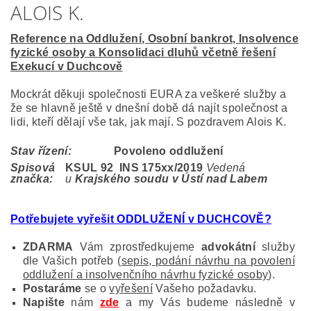
ALOIS K.
Reference na Oddlužení, Osobní bankrot, Insolvence
fyzické osoby a Konsolidaci dluhů včetně řešení
Exekucí v Duchcově
Mockrát děkuji společnosti EURA za veškeré služby a
že se hlavně ještě v dnešní době dá najít společnost a
lidi, kteří dělají vše tak, jak mají. S pozdravem Alois K.
Stav řízení:
Povoleno oddlužení
Spisová
KSUL 92 INS 175
xx/2019
Vedená
značka:
u
Krajského soudu v Ústí nad Labem
Potřebujete vyřešit ODDLUŽENÍ v DUCHCOVĚ?
ZDARMA
Vám zprostředkujeme
advokátní
služby
dle Vašich potřeb (
sepis, podání návrhu na povolení
oddlužení a insolvenčního návrhu fyzické osoby
).
Postaráme
se o
vyřešení
Vašeho požadavku.
Napište
nám
zde
a my Vás budeme následně v