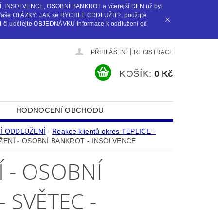
Í, INSOLVENCE, OSOBNÍ BANKROT a včerejší DEN už byl
Vaše OTÁZKY: JAK se RYCHLE ODDLUŽIT?, použijte
i udělejte OBJEDNÁVKU informace k oddlužení od
|
PŘIHLÁŠENÍ
REGISTRACE
KOŠÍK:
0 Kč
HODNOCENÍ OBCHODU
DNÍ ODDLUŽENÍ
Reakce klientů okres TEPLICE -
UŽENÍ - OSOBNÍ BANKROT - INSOLVENCE
 - OSOBNÍ
 SVĚTEC -