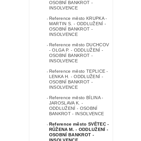
OSOBNÍ BANKROT -
INSOLVENCE
Reference město KRUPKA -
MARTIN S. - ODDLUŽENÍ -
OSOBNÍ BANKROT -
INSOLVENCE
Reference město DUCHCOV
- OLGA P. - ODDLUŽENÍ -
OSOBNÍ BANKROT -
INSOLVENCE
Reference město TEPLICE -
LENKA H. - ODDLUŽENÍ -
OSOBNÍ BANKROT -
INSOLVENCE
Reference město BÍLINA -
JAROSLAVA K. -
ODDLUŽENÍ - OSOBNÍ
BANKROT - INSOLVENCE
Reference město SVĚTEC -
RŮŽENA M. - ODDLUŽENÍ -
OSOBNÍ BANKROT -
INSOLVENCE