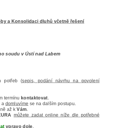
oby a Konsolidaci dluhů včetně řešení
ho soudu v Ústí nad Labem
 potřeb (
sepis, podání návrhu na povolení
m termínu
kontaktovat
.
u a
domluvíme
se na dalším postupu.
tně až k
Vám
.
EURA
můžete zadat online níže dle potřebné
at
vpravo dole
.