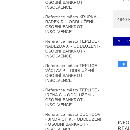
OSOBNÍ BANKROT -
INSOLVENCE
Reference město KRUPKA -
4840
RADEK R. - ODDLUŽENÍ -
OSOBNÍ BANKROT -
INSOLVENCE
Reference město TEPLICE -
NEJLE
NADĚŽDA J. - ODDLUŽENÍ -
OSOBNÍ BANKROT -
INSOLVENCE
Tip
Reference město TEPLICE -
VÁCLAV P. - ODDLUŽENÍ -
OSOBNÍ BANKROT -
INSOLVENCE
Reference město TEPLICE -
IRENA Č. - ODDLUŽENÍ -
OSOBNÍ BANKROT -
INSOLVENCE
Reference město DUCHCOV
- JINDŘICH K. - ODDLUŽENÍ
INF
- OSOBNÍ BANKROT -
REAL
INSOLVENCE