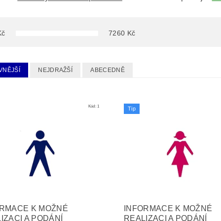
Kč
7260
Kč
VNĚJŠÍ
NEJDRAŽŠÍ
ABECEDNĚ
Kód:
1
Tip
ORMACE K MOŽNÉ
INFORMACE K MOŽNÉ
IZACI A PODÁNÍ
REALIZACI A PODÁNÍ