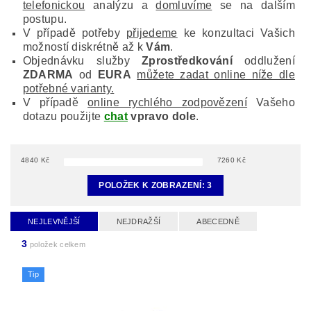
telefonickou
analýzu a
domluvíme
se na dalším
postupu.
V případě potřeby
přijedeme
ke konzultaci Vašich
možností diskrétně až k
Vám
.
Objednávku služby
Zprostředkování
oddlužení
ZDARMA
od
EURA
můžete zadat online níže dle
potřebné varianty.
V případě
online rychlého zodpovězení
Vašeho
dotazu použijte
chat
vpravo dole
.
4840
Kč
7260
Kč
POLOŽEK K ZOBRAZENÍ:
3
NEJLEVNĚJŠÍ
NEJDRAŽŠÍ
ABECEDNĚ
3
položek celkem
Tip