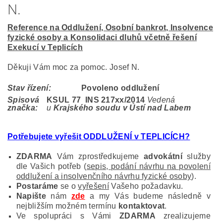
N.
Reference na Oddlužení, Osobní bankrot, Insolvence
fyzické osoby a Konsolidaci dluhů včetně řešení
Exekucí v Teplicích
Děkuji Vám moc za pomoc. Josef N.
Stav řízení:
Povoleno oddlužení
Spisová
KSUL 77 INS 217
xx/2014
Vedená
značka:
u
Krajského soudu v Ústí nad Labem
Potřebujete vyřešit ODDLUŽENÍ v TEPLICÍCH?
ZDARMA
Vám zprostředkujeme
advokátní
služby
dle Vašich potřeb (
sepis, podání návrhu na povolení
oddlužení a insolvenčního návrhu fyzické osoby
).
Postaráme
se o
vyřešení
Vašeho požadavku.
Napište
nám
zde
a my Vás budeme následně v
nejbližším možném termínu
kontaktovat
.
Ve spolupráci s Vámi
ZDARMA
zrealizujeme