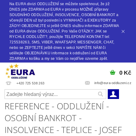
Na EURA divizi ODDLUŽENÍ se můžete spolehnout, že již
DNES jste ZDARMA od EURA v procesu MOŽNÉ přípravy
SOUDNÍHO ODDLUŽENÍ, INSOLVENCE, OSOBNÍ BANKROT a
včerejší DEN už byl poslední s VYMAHAČI a EXEKUTORY za
ZÁDY! OBJEDNEJTE si ještě DNES službu informace ZDARMA
od EURA divize ODDLUŽENÍ. Pro Vaše OTÁZKY: JAK se
RYCHLE ODDLUŽIT?, použijte TELEFONNÍ KONTAKT tel:
725538263, SMS, VIBER, WHATSAPP, MESSENGER, CHAT,
nebo se ZEPTEJTE ještě dnes v sekci NAPIŠTE NÁM či
udělejte OBJEDNÁVKU informace k oddlužení od EURA
ZDARMA v košíku a my se Vám co nejdříve ozveme zpět.
0 Kč
info@eura-oddluzeni.cz
+420 725 538 263
REFERENCE - ODDLUŽENÍ -
OSOBNÍ BANKROT -
INSOLVENCE - TEPLICE - JOSEF