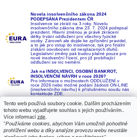
Novela insolvenčního zákona 2024
PODEPSÁNA Prezidentem ČR
Insolvence se zkrátí na 3 roky. Novelu
insolvenčního zákona dne 23. 7. 2024 podepsal
prezident. Hlavní změnou je právě zkrácení
délky trvání oddlužení pro všechny fyzické
osoby. Zároveň ale dojde ke zpřísnění pravidel,
a to jak pro vstup do insolvence, tak pro finální
získání osvobození od nesplacených dluhů.
Legislativní změny pak budou platné pouze pro
nové insolvenční řízení, pro již probíhající
oddlužení se nic nemění.
Jak na INSOLVENCI, OSOBNÍ BANKROT,
INSOLVENČNÍ NÁVRH v roce 2026?
Pro informace o možnostech ODDLUŽENÍ v
roce 2026 nebo možné podání žádosti ON-LINE
(insolvenčního návrhu) k příslušnému soudu nás
kontaktujte ZDE.
Tento web používá soubory cookie. Dalším procházením
tohoto webu vyjadřujete souhlas s jejich používáním..
Více informací
zde
.
Recenze o NÁS na GOOGLE
|
16 let REFERENCÍ v celé ČR
|
"
Používáme cookies, abychom Vám umožnili pohodlné
Recenze o NÁS na SEZNAMU
|
prohlížení webu a díky analýze provozu webu neustále
ŽÁDEJTE život BEZ DLUHŮ nebo EXEKUCÍ ZDE