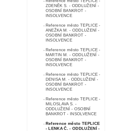
Reference město TEPLICE -
ZDENĚK S. - ODDLUŽENÍ -
OSOBNÍ BANKROT -
INSOLVENCE
Reference město TEPLICE -
ANEŽKA M. - ODDLUŽENÍ -
OSOBNÍ BANKROT -
INSOLVENCE
Reference město TEPLICE -
MARTIN M. - ODDLUŽENÍ -
OSOBNÍ BANKROT -
INSOLVENCE
Reference město TEPLICE -
DENISA M. - ODDLUŽENÍ -
OSOBNÍ BANKROT -
INSOLVENCE
Reference město TEPLICE -
MILOSLAVA S. -
ODDLUŽENÍ - OSOBNÍ
BANKROT - INSOLVENCE
Reference město TEPLICE
- LENKA Č. - ODDLUŽENÍ -