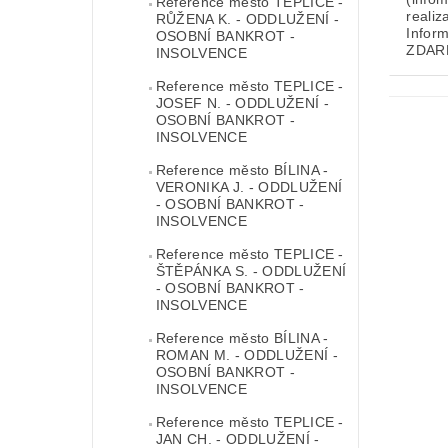
Reference město TEPLICE -
realiz
RŮŽENA K. - ODDLUŽENÍ -
Infor
OSOBNÍ BANKROT -
ZDAR
INSOLVENCE
Reference město TEPLICE -
JOSEF N. - ODDLUŽENÍ -
OSOBNÍ BANKROT -
INSOLVENCE
Reference město BÍLINA -
VERONIKA J. - ODDLUŽENÍ
- OSOBNÍ BANKROT -
INSOLVENCE
Reference město TEPLICE -
ŠTĚPÁNKA S. - ODDLUŽENÍ
- OSOBNÍ BANKROT -
INSOLVENCE
Reference město BÍLINA -
ROMAN M. - ODDLUŽENÍ -
OSOBNÍ BANKROT -
INSOLVENCE
Reference město TEPLICE -
JAN CH. - ODDLUŽENÍ -