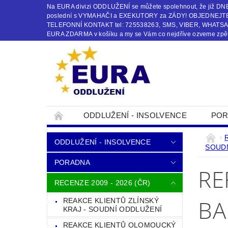
Na EURA divizi ODDLUŽENÍ se můžete spolehnout, že již
poslední s VYMAHAČI a EXEKUTORY za ZÁDY! OBJEDNEJTE s
TELEFONNÍ KONTAKT tel: 725538263, SMS, VIBER, WHATSAPP
EURA ZDARMA v košíku a my se Vám co nejdříve ozveme zpět
ODDLUŽENÍ - INSOLVENCE
POR
OBCHODNÍ PODMÍNKY
KONTAKTY
ODDLUŽENÍ - INSOLVENCE
SOUD
PORADNA
RE
RECENZE 2009 - 2026 (ČR)
BA
REAKCE KLIENTŮ ZLÍNSKÝ
KRAJ - SOUDNÍ ODDLUŽENÍ
REAKCE KLIENTŮ OLOMOUCKÝ