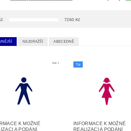
Kč
7260
Kč
VNĚJŠÍ
NEJDRAŽŠÍ
ABECEDNĚ
Kód:
1
Tip
ORMACE K MOŽNÉ
INFORMACE K MOŽNÉ
IZACI A PODÁNÍ
REALIZACI A PODÁNÍ