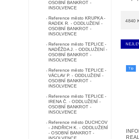
OSOBNÍ BANKROT -
INSOLVENCE
Reference město KRUPKA -
4840
RADEK R. - ODDLUŽENÍ -
OSOBNÍ BANKROT -
INSOLVENCE
Reference město TEPLICE -
NEJLE
NADĚŽDA J. - ODDLUŽENÍ -
OSOBNÍ BANKROT -
INSOLVENCE
Tip
Reference město TEPLICE -
VÁCLAV P. - ODDLUŽENÍ -
OSOBNÍ BANKROT -
INSOLVENCE
Reference město TEPLICE -
IRENA Č. - ODDLUŽENÍ -
OSOBNÍ BANKROT -
INSOLVENCE
Reference město DUCHCOV
- JINDŘICH K. - ODDLUŽENÍ
INF
- OSOBNÍ BANKROT -
REAL
INSOLVENCE