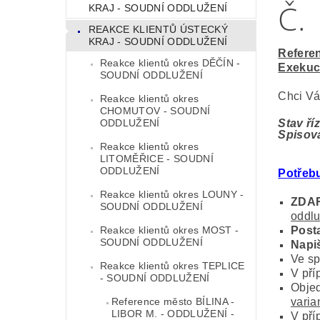
Č.
KRAJ - SOUDNÍ ODDLUŽENÍ
REAKCE KLIENTŮ ÚSTECKÝ
KRAJ - SOUDNÍ ODDLUŽENÍ
Referen
Reakce klientů okres DĚČÍN -
Exekucí
SOUDNÍ ODDLUŽENÍ
Chci Vá
Reakce klientů okres
CHOMUTOV - SOUDNÍ
ODDLUŽENÍ
Stav říz
Spisov
Reakce klientů okres
LITOMĚŘICE - SOUDNÍ
ODDLUŽENÍ
Potřeb
Reakce klientů okres LOUNY -
ZDA
SOUDNÍ ODDLUŽENÍ
oddlu
Reakce klientů okres MOST -
Post
SOUDNÍ ODDLUŽENÍ
Napi
Ve sp
Reakce klientů okres TEPLICE
V pří
- SOUDNÍ ODDLUŽENÍ
Obje
Reference město BÍLINA -
varia
LIBOR M. - ODDLUŽENÍ -
V př