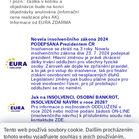
/ pozn.: částka v košíku a
objednávce bude na konci
objednávky anulována (infomační
cena realizace přes AK).
Informace od EURA ZDARMA
Novela insolvenčního zákona 2024
PODEPSÁNA Prezidentem ČR
Insolvence se zkrátí na 3 roky. Novelu
insolvenčního zákona dne 23. 7. 2024 podepsal
prezident. Hlavní změnou je právě zkrácení
délky trvání oddlužení pro všechny fyzické
osoby. Zároveň ale dojde ke zpřísnění pravidel,
a to jak pro vstup do insolvence, tak pro finální
získání osvobození od nesplacených dluhů.
Legislativní změny pak budou platné pouze pro
nové insolvenční řízení, pro již probíhající
oddlužení se nic nemění.
Jak na INSOLVENCI, OSOBNÍ BANKROT,
INSOLVENČNÍ NÁVRH v roce 2026?
Pro informace o možnostech ODDLUŽENÍ v
roce 2026 nebo možné podání žádosti ON-LINE
(insolvenčního návrhu) k příslušnému soudu nás
kontaktujte ZDE.
Tento web používá soubory cookie. Dalším procházením
tohoto webu vyjadřujete souhlas s jejich používáním..