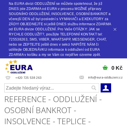
Na EURA divizi ODDLUŽENÍ se můžete spolehnout, že již
DNES jste ZDARMA od EURA v procesu MOŽNÉ přípravy
SOUDNÍHO ODDLUŽENÍ, INSOLVENCE, OSOBNÍ BANKROT a
včerejší DEN už byl poslední s VYMAHAČI a EXEKUTORY za
ZÁDY! OBJEDNEJTE si ještě DNES službu informace ZDARMA
od EURA divize ODDLUŽENÍ. Pro Vaše OTÁZKY: JAK se
RYCHLE ODDLUŽIT?, použijte TELEFONNÍ KONTAKT tel:
725538263, SMS, VIBER, WHATSAPP, MESSENGER, CHAT,
nebo se ZEPTEJTE ještě dnes v sekci NAPIŠTE NÁM či
udělejte OBJEDNÁVKU informace k oddlužení od EURA
ZDARMA v košíku a my se Vám co nejdříve ozveme zpět.
0 Kč
info@eura-oddluzeni.cz
+420 725 538 263
REFERENCE - ODDLUŽENÍ -
OSOBNÍ BANKROT -
INSOLVENCE - TEPLICE -