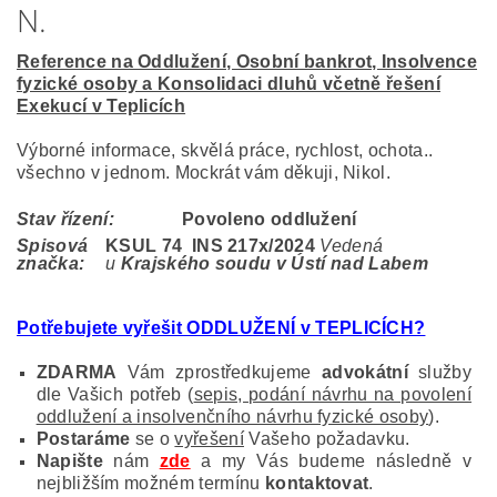
N.
Reference na Oddlužení, Osobní bankrot, Insolvence
fyzické osoby a Konsolidaci dluhů včetně řešení
Exekucí v Teplicích
Výborné informace, skvělá práce, rychlost, ochota..
všechno v jednom. Mockrát vám děkuji, Nikol.
Stav řízení:
Povoleno oddlužení
Spisová
KSUL 74 INS 217
x/2024
Vedená
značka:
u
Krajského soudu v Ústí nad Labem
Potřebujete vyřešit ODDLUŽENÍ v TEPLICÍCH?
ZDARMA
Vám zprostředkujeme
advokátní
služby
dle Vašich potřeb (
sepis, podání návrhu na povolení
oddlužení a insolvenčního návrhu fyzické osoby
).
Postaráme
se o
vyřešení
Vašeho požadavku.
Napište
nám
zde
a my Vás budeme následně v
nejbližším možném termínu
kontaktovat
.