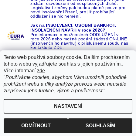
získání osvobození od nesplacených dluhů.
Legislativní změny pak budou platné pouze pro
nové insolvenční řízení, pro již probíhající
oddlužení se nic nemění.
Jak na INSOLVENCI, OSOBNÍ BANKROT,
INSOLVENČNÍ NÁVRH v roce 2026?
Pro informace o možnostech ODDLUŽENÍ v
roce 2026 nebo možné podání žádosti ON-LINE
(insolvenčního návrhu) k příslušnému soudu nás
kontaktujte ZDE.
Tento web používá soubory cookie. Dalším procházením
tohoto webu vyjadřujete souhlas s jejich používáním..
Více informací
zde
.
Recenze o NÁS na GOOGLE
|
16 let REFERENCÍ v celé ČR
|
"
Používáme cookies, abychom Vám umožnili pohodlné
Recenze o NÁS na SEZNAMU
|
prohlížení webu a díky analýze provozu webu neustále
ŽÁDEJTE život BEZ DLUHŮ nebo EXEKUCÍ ZDE
zlepšovali jeho funkce, výkon a použitelnost.
"
2026 ©
EURA oddlužení, insolvence a osobní bankrot ZDARMA od EURA
, všechna
NASTAVENÍ
Upravit nastavení cookies
práva vyhrazena
Vytvořil Shoptet
ODMÍTNOUT
SOUHLASÍM