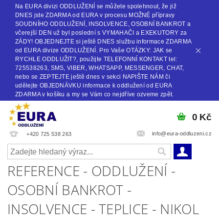
Na EURA divizi ODDLUŽENÍ se můžete spolehnout, že již
DNES jste ZDARMA od EURA v procesu MOŽNÉ přípravy
SOUDNÍHO ODDLUŽENÍ, INSOLVENCE, OSOBNÍ BANKROT a
včerejší DEN už byl poslední s VYMAHAČI a EXEKUTORY za
ZÁDY! OBJEDNEJTE si ještě DNES službu informace ZDARMA
od EURA divize ODDLUŽENÍ. Pro Vaše OTÁZKY: JAK se
RYCHLE ODDLUŽIT?, použijte TELEFONNÍ KONTAKT tel:
725538263, SMS, VIBER, WHATSAPP, MESSENGER, CHAT,
nebo se ZEPTEJTE ještě dnes v sekci NAPIŠTE NÁM či
udělejte OBJEDNÁVKU informace k oddlužení od EURA
ZDARMA v košíku a my se Vám co nejdříve ozveme zpět.
0 Kč
info@eura-oddluzeni.cz
+420 725 538 263
REFERENCE - ODDLUŽENÍ -
OSOBNÍ BANKROT -
INSOLVENCE - TEPLICE - NIKOL