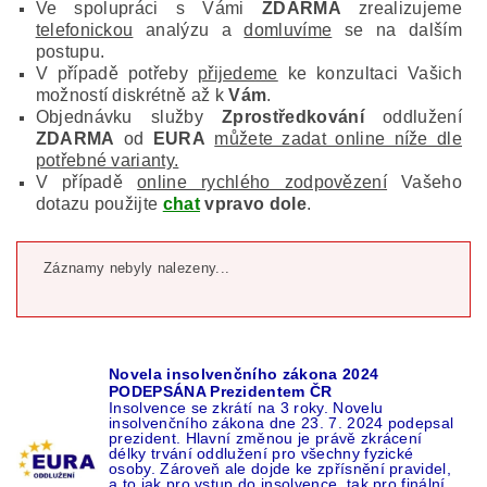
Ve spolupráci s Vámi
ZDARMA
zrealizujeme
telefonickou
analýzu a
domluvíme
se na dalším
postupu.
V případě potřeby
přijedeme
ke konzultaci Vašich
možností diskrétně až k
Vám
.
Objednávku služby
Zprostředkování
oddlužení
ZDARMA
od
EURA
můžete zadat online níže dle
potřebné varianty.
V případě
online rychlého zodpovězení
Vašeho
dotazu použijte
chat
vpravo dole
.
Záznamy nebyly nalezeny...
Novela insolvenčního zákona 2024
PODEPSÁNA Prezidentem ČR
Insolvence se zkrátí na 3 roky. Novelu
insolvenčního zákona dne 23. 7. 2024 podepsal
prezident. Hlavní změnou je právě zkrácení
délky trvání oddlužení pro všechny fyzické
osoby. Zároveň ale dojde ke zpřísnění pravidel,
a to jak pro vstup do insolvence, tak pro finální