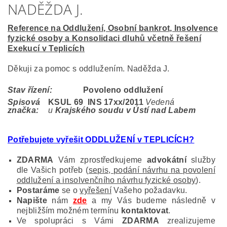
NADĚŽDA J.
Reference na Oddlužení, Osobní bankrot, Insolvence
fyzické osoby a Konsolidaci dluhů včetně řešení
Exekucí v Teplicích
Děkuji za pomoc s oddlužením. Naděžda J.
Stav řízení:
Povoleno oddlužení
Spisová
KSUL 69 INS 17
xx/2011
Vedená
značka:
u
Krajského soudu v Ústí nad Labem
Potřebujete vyřešit ODDLUŽENÍ v TEPLICÍCH?
ZDARMA
Vám zprostředkujeme
advokátní
služby
dle Vašich potřeb (
sepis, podání návrhu na povolení
oddlužení a insolvenčního návrhu fyzické osoby
).
Postaráme
se o
vyřešení
Vašeho požadavku.
Napište
nám
zde
a my Vás budeme následně v
nejbližším možném termínu
kontaktovat
.
Ve spolupráci s Vámi
ZDARMA
zrealizujeme