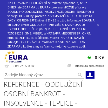
Na EURA divizi ODDLUŽENÍ se můžete spolehnout, že již
DNES jste ZDARMA od EURA v procesu MOŽNÉ přípravy
SOUDNÍHO ODDLUŽENÍ, INSOLVENCE, OSOBNÍ BANKROT a
včerejší DEN už byl poslední s VYMAHAČI a EXEKUTORY za
ZÁDY! OBJEDNEJTE si ještě DNES službu informace ZDARMA
od EURA divize ODDLUŽENÍ. Pro Vaše OTÁZKY: JAK se
RYCHLE ODDLUŽIT?, použijte TELEFONNÍ KONTAKT tel:
725538263, SMS, VIBER, WHATSAPP, MESSENGER, CHAT,
nebo se ZEPTEJTE ještě dnes v sekci NAPIŠTE NÁM či
udělejte OBJEDNÁVKU informace k oddlužení od EURA
ZDARMA v košíku a my se Vám co nejdříve ozveme zpět.
0 Kč
info@eura-oddluzeni.cz
+420 725 538 263
REFERENCE - ODDLUŽENÍ -
OSOBNÍ BANKROT -
INSOLVENCE - TEPLICE -