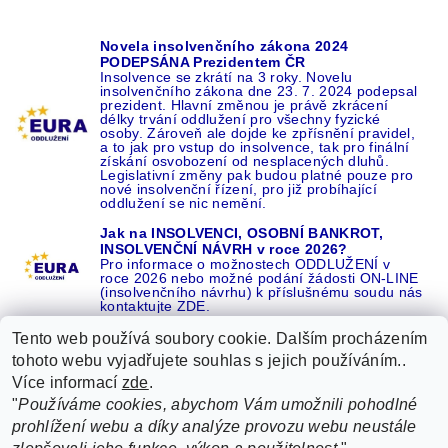
Novela insolvenčního zákona 2024
PODEPSÁNA Prezidentem ČR
Insolvence se zkrátí na 3 roky. Novelu
insolvenčního zákona dne 23. 7. 2024 podepsal
prezident. Hlavní změnou je právě zkrácení
délky trvání oddlužení pro všechny fyzické
osoby. Zároveň ale dojde ke zpřísnění pravidel,
a to jak pro vstup do insolvence, tak pro finální
získání osvobození od nesplacených dluhů.
Legislativní změny pak budou platné pouze pro
nové insolvenční řízení, pro již probíhající
oddlužení se nic nemění.
Jak na INSOLVENCI, OSOBNÍ BANKROT,
INSOLVENČNÍ NÁVRH v roce 2026?
Pro informace o možnostech ODDLUŽENÍ v
roce 2026 nebo možné podání žádosti ON-LINE
(insolvenčního návrhu) k příslušnému soudu nás
kontaktujte ZDE.
Tento web používá soubory cookie. Dalším procházením
tohoto webu vyjadřujete souhlas s jejich používáním..
Více informací
zde
.
Recenze o NÁS na GOOGLE
|
16 let REFERENCÍ v celé ČR
|
"
Používáme cookies, abychom Vám umožnili pohodlné
Recenze o NÁS na SEZNAMU
|
prohlížení webu a díky analýze provozu webu neustále
ŽÁDEJTE život BEZ DLUHŮ nebo EXEKUCÍ ZDE