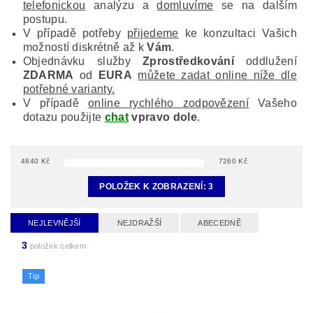
telefonickou
analýzu a
domluvíme
se na dalším
postupu.
V případě potřeby
přijedeme
ke konzultaci Vašich
možností diskrétně až k
Vám
.
Objednávku služby
Zprostředkování
oddlužení
ZDARMA
od
EURA
můžete zadat online níže dle
potřebné varianty.
V případě
online rychlého zodpovězení
Vašeho
dotazu použijte
chat
vpravo dole
.
4840
Kč
7260
Kč
POLOŽEK K ZOBRAZENÍ:
3
NEJLEVNĚJŠÍ
NEJDRAŽŠÍ
ABECEDNĚ
3
položek celkem
Tip