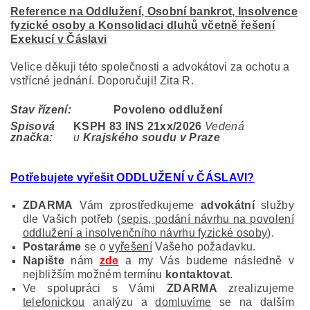
Reference na Oddlužení, Osobní bankrot, Insolvence
fyzické osoby a Konsolidaci dluhů včetně řešení
Exekucí v Čáslavi
Velice děkuji této společnosti a advokátovi za ochotu a
vstřícné jednání. Doporučuji! Zita R.
Stav řízení:
Povoleno oddlužení
Spisová
KSPH 83 INS 21
xx/2026
Vedená
značka:
u
Krajského soudu v Praze
Potřebujete vyřešit ODDLUŽENÍ v ČÁSLAVI
?
ZDARMA
Vám zprostředkujeme
advokátní
služby
dle Vašich potřeb (
sepis, podání návrhu na povolení
oddlužení a insolvenčního návrhu fyzické osoby
).
Postaráme
se o
vyřešení
Vašeho požadavku.
Napište
nám
zde
a my Vás budeme následně v
nejbližším možném termínu
kontaktovat
.
Ve spolupráci s Vámi
ZDARMA
zrealizujeme
telefonickou
analýzu a
domluvíme
se na dalším