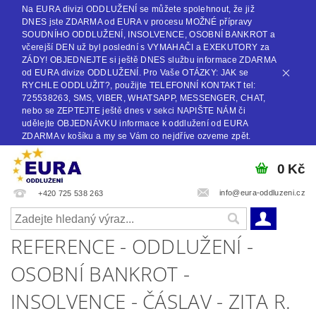
Na EURA divizi ODDLUŽENÍ se můžete spolehnout, že již
DNES jste ZDARMA od EURA v procesu MOŽNÉ přípravy
SOUDNÍHO ODDLUŽENÍ, INSOLVENCE, OSOBNÍ BANKROT a
včerejší DEN už byl poslední s VYMAHAČI a EXEKUTORY za
ZÁDY! OBJEDNEJTE si ještě DNES službu informace ZDARMA
od EURA divize ODDLUŽENÍ. Pro Vaše OTÁZKY: JAK se
RYCHLE ODDLUŽIT?, použijte TELEFONNÍ KONTAKT tel:
725538263, SMS, VIBER, WHATSAPP, MESSENGER, CHAT,
nebo se ZEPTEJTE ještě dnes v sekci NAPIŠTE NÁM či
udělejte OBJEDNÁVKU informace k oddlužení od EURA
ZDARMA v košíku a my se Vám co nejdříve ozveme zpět.
0 Kč
info@eura-oddluzeni.cz
+420 725 538 263
REFERENCE - ODDLUŽENÍ -
OSOBNÍ BANKROT -
INSOLVENCE - ČÁSLAV - ZITA R.