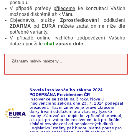
postupu.
V případě potřeby
přijedeme
ke konzultaci Vašich
možností diskrétně až k
Vám
.
Objednávku služby
Zprostředkování
oddlužení
ZDARMA
od
EURA
můžete zadat online níže dle
potřebné varianty.
V případě
online rychlého zodpovězení
Vašeho
dotazu použijte
chat
vpravo dole
.
Záznamy nebyly nalezeny...
Novela insolvenčního zákona 2024
PODEPSÁNA Prezidentem ČR
Insolvence se zkrátí na 3 roky. Novelu
insolvenčního zákona dne 23. 7. 2024 podepsal
prezident. Hlavní změnou je právě zkrácení
délky trvání oddlužení pro všechny fyzické
osoby. Zároveň ale dojde ke zpřísnění pravidel,
a to jak pro vstup do insolvence, tak pro finální
získání osvobození od nesplacených dluhů.
Legislativní změny pak budou platné pouze pro