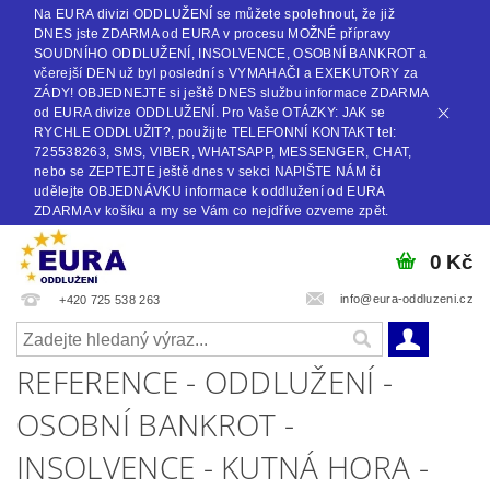
Na EURA divizi ODDLUŽENÍ se můžete spolehnout, že již
DNES jste ZDARMA od EURA v procesu MOŽNÉ přípravy
SOUDNÍHO ODDLUŽENÍ, INSOLVENCE, OSOBNÍ BANKROT a
včerejší DEN už byl poslední s VYMAHAČI a EXEKUTORY za
ZÁDY! OBJEDNEJTE si ještě DNES službu informace ZDARMA
od EURA divize ODDLUŽENÍ. Pro Vaše OTÁZKY: JAK se
RYCHLE ODDLUŽIT?, použijte TELEFONNÍ KONTAKT tel:
725538263, SMS, VIBER, WHATSAPP, MESSENGER, CHAT,
nebo se ZEPTEJTE ještě dnes v sekci NAPIŠTE NÁM či
udělejte OBJEDNÁVKU informace k oddlužení od EURA
ZDARMA v košíku a my se Vám co nejdříve ozveme zpět.
0 Kč
info@eura-oddluzeni.cz
+420 725 538 263
REFERENCE - ODDLUŽENÍ -
OSOBNÍ BANKROT -
INSOLVENCE - KUTNÁ HORA -