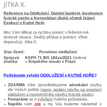
JITKA K.
Reference na Oddlužení, Osobní bankrot, Insolvence
fyzické osoby a Konsolidaci dluhů včetně řešení
Exekucí v Kutné Hoře
Moc Vám děkuji za rychlou pomoc s řešením mé
dluhové situace. Skvělý přístup a jednání. Vřele
doporučuji. Jitka K.
Stav řízení:
Povoleno oddlužení
Spisová
KSPH 71 INS 184
xx/2021
Vedená
značka:
u
Krajského soudu v Praze
Potřebujete vyřešit ODDLUŽENÍ v KUTNÉ HOŘE
?
ZDARMA
Vám zprostředkujeme
advokátní
služby
dle Vašich potřeb (
sepis, podání návrhu na povolení
oddlužení a insolvenčního návrhu fyzické osoby
).
Postaráme
se o
vyřešení
Vašeho požadavku.
Napište
nám
zde
a my Vás budeme následně v