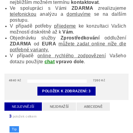
nejbližším možném termínu
kontaktovat
.
Ve spolupráci s Vámi
ZDARMA
zrealizujeme
telefonickou
analýzu a
domluvíme
se na dalším
postupu.
V případě potřeby
přijedeme
ke konzultaci Vašich
možností diskrétně až k
Vám
.
Objednávku služby
Zprostředkování
oddlužení
ZDARMA
od
EURA
můžete zadat online níže dle
potřebné varianty.
V případě
online rychlého zodpovězení
Vašeho
dotazu použijte
chat
vpravo dole
.
4840
Kč
7260
Kč
POLOŽEK K ZOBRAZENÍ:
3
NEJLEVNĚJŠÍ
NEJDRAŽŠÍ
ABECEDNĚ
3
položek celkem
Tip