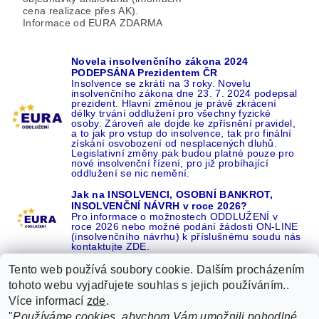
cena realizace přes AK).
Informace od EURA ZDARMA
Novela insolvenčního zákona 2024
PODEPSÁNA Prezidentem ČR
Insolvence se zkrátí na 3 roky. Novelu
insolvenčního zákona dne 23. 7. 2024 podepsal
prezident. Hlavní změnou je právě zkrácení
délky trvání oddlužení pro všechny fyzické
osoby. Zároveň ale dojde ke zpřísnění pravidel,
a to jak pro vstup do insolvence, tak pro finální
získání osvobození od nesplacených dluhů.
Legislativní změny pak budou platné pouze pro
nové insolvenční řízení, pro již probíhající
oddlužení se nic nemění.
Jak na INSOLVENCI, OSOBNÍ BANKROT,
INSOLVENČNÍ NÁVRH v roce 2026?
Pro informace o možnostech ODDLUŽENÍ v
roce 2026 nebo možné podání žádosti ON-LINE
(insolvenčního návrhu) k příslušnému soudu nás
kontaktujte ZDE.
Tento web používá soubory cookie. Dalším procházením
tohoto webu vyjadřujete souhlas s jejich používáním..
Více informací
zde
.
Recenze o NÁS na GOOGLE
|
16 let REFERENCÍ v celé ČR
|
"
Používáme cookies, abychom Vám umožnili pohodlné