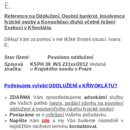
E.
Reference na Oddlužení, Osobní bankrot, Insolvence
fyzické osoby a Konsolidaci dluhů včetně řešení
Exekucí v Křivoklátu
Děkuji Vám za pomoc v mé těžké životní situaci. Ivana
E.
Stav řízení:
Povoleno oddlužení
Spisová
KSPH 39 INS 231
xx/2012
Vedená
značka:
u
Krajského soudu v Praze
Potřebujete vyřešit ODDLUŽENÍ v KŘIVOKLÁTU
?
ZDARMA
Vám zprostředkujeme
advokátní
služby
dle Vašich potřeb (
sepis, podání návrhu na povolení
oddlužení a insolvenčního návrhu fyzické osoby
).
Postaráme
se o
vyřešení
Vašeho požadavku.
Napište
nám
zde
a my Vás budeme následně v
nejbližším možném termínu
kontaktovat
.