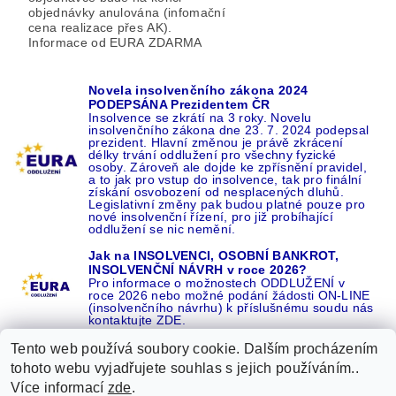
objednávky anulována (infomační
cena realizace přes AK).
Informace od EURA ZDARMA
Novela insolvenčního zákona 2024
PODEPSÁNA Prezidentem ČR
Insolvence se zkrátí na 3 roky. Novelu
insolvenčního zákona dne 23. 7. 2024 podepsal
prezident. Hlavní změnou je právě zkrácení
délky trvání oddlužení pro všechny fyzické
osoby. Zároveň ale dojde ke zpřísnění pravidel,
a to jak pro vstup do insolvence, tak pro finální
získání osvobození od nesplacených dluhů.
Legislativní změny pak budou platné pouze pro
nové insolvenční řízení, pro již probíhající
oddlužení se nic nemění.
Jak na INSOLVENCI, OSOBNÍ BANKROT,
INSOLVENČNÍ NÁVRH v roce 2026?
Pro informace o možnostech ODDLUŽENÍ v
roce 2026 nebo možné podání žádosti ON-LINE
(insolvenčního návrhu) k příslušnému soudu nás
kontaktujte ZDE.
Tento web používá soubory cookie. Dalším procházením
tohoto webu vyjadřujete souhlas s jejich používáním..
Více informací
zde
.