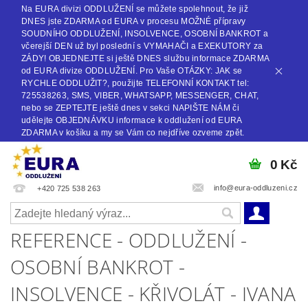
Na EURA divizi ODDLUŽENÍ se můžete spolehnout, že již
DNES jste ZDARMA od EURA v procesu MOŽNÉ přípravy
SOUDNÍHO ODDLUŽENÍ, INSOLVENCE, OSOBNÍ BANKROT a
včerejší DEN už byl poslední s VYMAHAČI a EXEKUTORY za
ZÁDY! OBJEDNEJTE si ještě DNES službu informace ZDARMA
od EURA divize ODDLUŽENÍ. Pro Vaše OTÁZKY: JAK se
RYCHLE ODDLUŽIT?, použijte TELEFONNÍ KONTAKT tel:
725538263, SMS, VIBER, WHATSAPP, MESSENGER, CHAT,
nebo se ZEPTEJTE ještě dnes v sekci NAPIŠTE NÁM či
udělejte OBJEDNÁVKU informace k oddlužení od EURA
ZDARMA v košíku a my se Vám co nejdříve ozveme zpět.
0 Kč
info@eura-oddluzeni.cz
+420 725 538 263
REFERENCE - ODDLUŽENÍ -
OSOBNÍ BANKROT -
INSOLVENCE - KŘIVOLÁT - IVANA