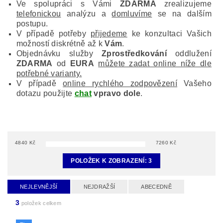
Ve spolupráci s Vámi
ZDARMA
zrealizujeme
telefonickou
analýzu a
domluvíme
se na dalším
postupu.
V případě potřeby
přijedeme
ke konzultaci Vašich
možností diskrétně až k
Vám
.
Objednávku služby
Zprostředkování
oddlužení
ZDARMA
od
EURA
můžete zadat online níže dle
potřebné varianty.
V případě
online rychlého zodpovězení
Vašeho
dotazu použijte
chat
vpravo dole
.
4840
Kč
7260
Kč
POLOŽEK K ZOBRAZENÍ:
3
NEJLEVNĚJŠÍ
NEJDRAŽŠÍ
ABECEDNĚ
3
položek celkem