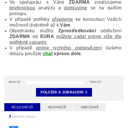
Ve spolupráci s Vámi
ZDARMA
zrealizujeme
telefonickou
analýzu a
domluvíme
se na dalším
postupu.
V případě potřeby
přijedeme
ke konzultaci Vašich
možností diskrétně až k
Vám
.
Objednávku služby
Zprostředkování
oddlužení
ZDARMA
od
EURA
můžete zadat online níže dle
potřebné varianty.
V případě
online rychlého zodpovězení
Vašeho
dotazu použijte
chat
vpravo dole
.
4840
Kč
7260
Kč
POLOŽEK K ZOBRAZENÍ:
3
NEJLEVNĚJŠÍ
NEJDRAŽŠÍ
ABECEDNĚ
3
položek celkem