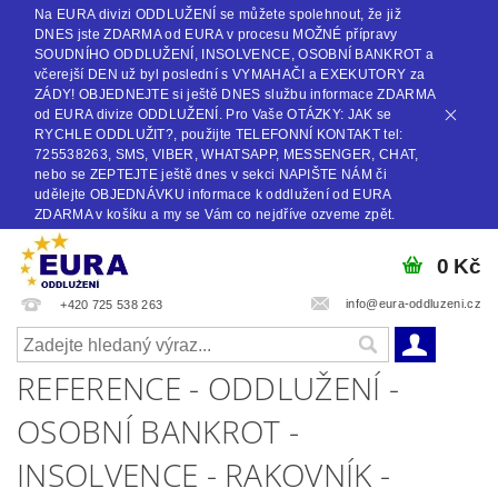
Na EURA divizi ODDLUŽENÍ se můžete spolehnout, že již
DNES jste ZDARMA od EURA v procesu MOŽNÉ přípravy
SOUDNÍHO ODDLUŽENÍ, INSOLVENCE, OSOBNÍ BANKROT a
včerejší DEN už byl poslední s VYMAHAČI a EXEKUTORY za
ZÁDY! OBJEDNEJTE si ještě DNES službu informace ZDARMA
od EURA divize ODDLUŽENÍ. Pro Vaše OTÁZKY: JAK se
RYCHLE ODDLUŽIT?, použijte TELEFONNÍ KONTAKT tel:
725538263, SMS, VIBER, WHATSAPP, MESSENGER, CHAT,
nebo se ZEPTEJTE ještě dnes v sekci NAPIŠTE NÁM či
udělejte OBJEDNÁVKU informace k oddlužení od EURA
ZDARMA v košíku a my se Vám co nejdříve ozveme zpět.
0 Kč
info@eura-oddluzeni.cz
+420 725 538 263
REFERENCE - ODDLUŽENÍ -
OSOBNÍ BANKROT -
INSOLVENCE - RAKOVNÍK -