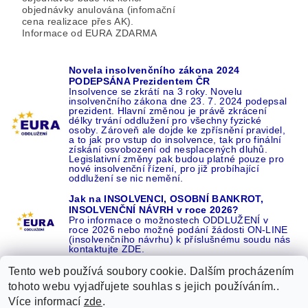
objednávky anulována (infomační
cena realizace přes AK).
Informace od EURA ZDARMA
Novela insolvenčního zákona 2024
PODEPSÁNA Prezidentem ČR
Insolvence se zkrátí na 3 roky. Novelu
insolvenčního zákona dne 23. 7. 2024 podepsal
prezident. Hlavní změnou je právě zkrácení
délky trvání oddlužení pro všechny fyzické
osoby. Zároveň ale dojde ke zpřísnění pravidel,
a to jak pro vstup do insolvence, tak pro finální
získání osvobození od nesplacených dluhů.
Legislativní změny pak budou platné pouze pro
nové insolvenční řízení, pro již probíhající
oddlužení se nic nemění.
Jak na INSOLVENCI, OSOBNÍ BANKROT,
INSOLVENČNÍ NÁVRH v roce 2026?
Pro informace o možnostech ODDLUŽENÍ v
roce 2026 nebo možné podání žádosti ON-LINE
(insolvenčního návrhu) k příslušnému soudu nás
kontaktujte ZDE.
Tento web používá soubory cookie. Dalším procházením
tohoto webu vyjadřujete souhlas s jejich používáním..
Více informací
zde
.