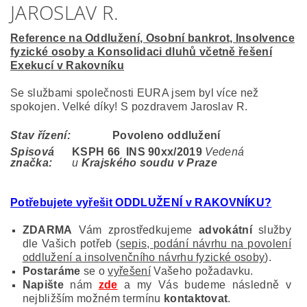
JAROSLAV R.
Reference na Oddlužení, Osobní bankrot, Insolvence
fyzické osoby a Konsolidaci dluhů včetně řešení
Exekucí v Rakovníku
Se službami společnosti EURA jsem byl více než
spokojen. Velké díky! S pozdravem Jaroslav R.
Stav řízení:
Povoleno oddlužení
Spisová
KSPH 66 INS 90
xx/2019
Vedená
značka:
u
Krajského soudu v Praze
Potřebujete vyřešit ODDLUŽENÍ v RAKOVNÍKU
?
ZDARMA
Vám zprostředkujeme
advokátní
služby
dle Vašich potřeb (
sepis, podání návrhu na povolení
oddlužení a insolvenčního návrhu fyzické osoby
).
Postaráme
se o
vyřešení
Vašeho požadavku.
Napište
nám
zde
a my Vás budeme následně v
nejbližším možném termínu
kontaktovat
.