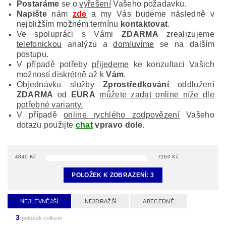
Postaráme
se o
vyřešení
Vašeho požadavku.
Napište
nám
zde
a my Vás budeme následně v
nejbližším možném termínu
kontaktovat
.
Ve spolupráci s Vámi
ZDARMA
zrealizujeme
telefonickou
analýzu a
domluvíme
se na dalším
postupu.
V případě potřeby
přijedeme
ke konzultaci Vašich
možností diskrétně až k
Vám
.
Objednávku služby
Zprostředkování
oddlužení
ZDARMA
od
EURA
můžete zadat online níže dle
potřebné varianty.
V případě
online rychlého zodpovězení
Vašeho
dotazu použijte
chat
vpravo dole
.
4840
Kč
7260
Kč
POLOŽEK K ZOBRAZENÍ:
3
NEJLEVNĚJŠÍ
NEJDRAŽŠÍ
ABECEDNĚ
3
položek celkem