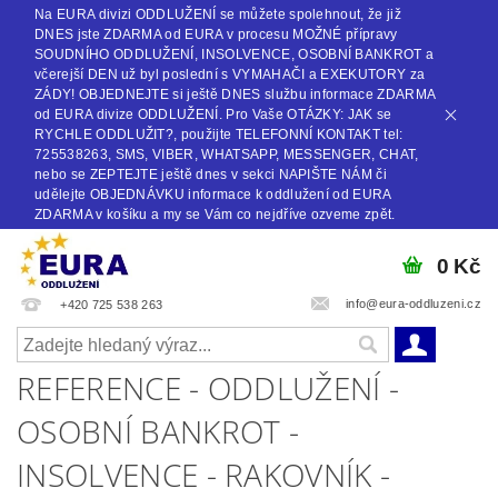
Na EURA divizi ODDLUŽENÍ se můžete spolehnout, že již
DNES jste ZDARMA od EURA v procesu MOŽNÉ přípravy
SOUDNÍHO ODDLUŽENÍ, INSOLVENCE, OSOBNÍ BANKROT a
včerejší DEN už byl poslední s VYMAHAČI a EXEKUTORY za
ZÁDY! OBJEDNEJTE si ještě DNES službu informace ZDARMA
od EURA divize ODDLUŽENÍ. Pro Vaše OTÁZKY: JAK se
RYCHLE ODDLUŽIT?, použijte TELEFONNÍ KONTAKT tel:
725538263, SMS, VIBER, WHATSAPP, MESSENGER, CHAT,
nebo se ZEPTEJTE ještě dnes v sekci NAPIŠTE NÁM či
udělejte OBJEDNÁVKU informace k oddlužení od EURA
ZDARMA v košíku a my se Vám co nejdříve ozveme zpět.
0 Kč
info@eura-oddluzeni.cz
+420 725 538 263
REFERENCE - ODDLUŽENÍ -
OSOBNÍ BANKROT -
INSOLVENCE - RAKOVNÍK -