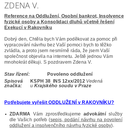
ZDENA V.
Reference na Oddlužení, Osobní bankrot, Insolvence
fyzické osoby a Konsolidaci dluhů včetně řešení
Exekucí v Rakovníku
Dobrý den, Chtěla bych Vám poděkovat za pomoc při
vypracování návrhu bez Vaší pomoci bych to těžko
zvládla, a proto jsem nesmírně ráda, že jsem Vaší
společnost objevila na internetu. Ještě jednou Vám
mnohokrát děkuji. S pozdravem Zdena V.
Stav řízení:
Povoleno oddlužení
Spisová
KSPH 38 INS 12
xx/2012
Vedená
značka:
u
Krajského soudu v Praze
Potřebujete vyřešit ODDLUŽENÍ v RAKOVNÍKU
?
ZDARMA
Vám zprostředkujeme
advokátní
služby
dle Vašich potřeb (
sepis, podání návrhu na povolení
oddlužení a insolvenčního návrhu fyzické osoby
).