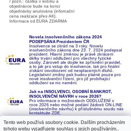
/ pozn.: částka v košíku a
objednávce bude na konci
objednávky anulována (infomační
cena realizace přes AK).
Informace od EURA ZDARMA
Novela insolvenčního zákona 2024
PODEPSÁNA Prezidentem ČR
Insolvence se zkrátí na 3 roky. Novelu
insolvenčního zákona dne 23. 7. 2024 podepsal
prezident. Hlavní změnou je právě zkrácení
délky trvání oddlužení pro všechny fyzické
osoby. Zároveň ale dojde ke zpřísnění pravidel,
a to jak pro vstup do insolvence, tak pro finální
získání osvobození od nesplacených dluhů.
Legislativní změny pak budou platné pouze pro
nové insolvenční řízení, pro již probíhající
oddlužení se nic nemění.
Jak na INSOLVENCI, OSOBNÍ BANKROT,
INSOLVENČNÍ NÁVRH v roce 2026?
Pro informace o možnostech ODDLUŽENÍ v
roce 2026 nebo možné podání žádosti ON-LINE
(insolvenčního návrhu) k příslušnému soudu nás
kontaktujte ZDE.
Tento web používá soubory cookie. Dalším procházením
tohoto webu vyjadřujete souhlas s jejich používáním..