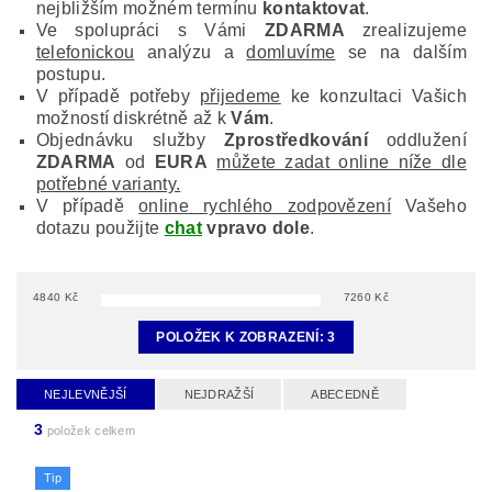
nejbližším možném termínu
kontaktovat
.
Ve spolupráci s Vámi
ZDARMA
zrealizujeme
telefonickou
analýzu a
domluvíme
se na dalším
postupu.
V případě potřeby
přijedeme
ke konzultaci Vašich
možností diskrétně až k
Vám
.
Objednávku služby
Zprostředkování
oddlužení
ZDARMA
od
EURA
můžete zadat online níže dle
potřebné varianty.
V případě
online rychlého zodpovězení
Vašeho
dotazu použijte
chat
vpravo dole
.
4840
Kč
7260
Kč
POLOŽEK K ZOBRAZENÍ:
3
NEJLEVNĚJŠÍ
NEJDRAŽŠÍ
ABECEDNĚ
3
položek celkem
Tip