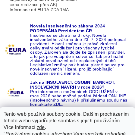
cena realizace přes AK).
Informace od EURA ZDARMA
Novela insolvenčního zákona 2024
PODEPSÁNA Prezidentem ČR
Insolvence se zkrátí na 3 roky. Novelu
insolvenčního zákona dne 23. 7. 2024 podepsal
prezident. Hlavní změnou je právě zkrácení
délky trvání oddlužení pro všechny fyzické
osoby. Zároveň ale dojde ke zpřísnění pravidel,
a to jak pro vstup do insolvence, tak pro finální
získání osvobození od nesplacených dluhů.
Legislativní změny pak budou platné pouze pro
nové insolvenční řízení, pro již probíhající
oddlužení se nic nemění.
Jak na INSOLVENCI, OSOBNÍ BANKROT,
INSOLVENČNÍ NÁVRH v roce 2026?
Pro informace o možnostech ODDLUŽENÍ v
roce 2026 nebo možné podání žádosti ON-LINE
(insolvenčního návrhu) k příslušnému soudu nás
kontaktujte ZDE.
Tento web používá soubory cookie. Dalším procházením
tohoto webu vyjadřujete souhlas s jejich používáním..
Více informací
zde
.
Recenze o NÁS na GOOGLE
|
16 let REFERENCÍ v celé ČR
|
"
Používáme cookies, abychom Vám umožnili pohodlné