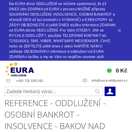
Na EURA divizi ODDLUŽENÍ se můžete spolehnout, že již
DNES jste ZDARMA od EURA v procesu MOŽNÉ přípravy
SOUDNÍHO ODDLUŽENÍ, INSOLVENCE, OSOBNÍ BANKROT a
včerejší DEN už byl poslední s VYMAHAČI a EXEKUTORY za
ZÁDY! OBJEDNEJTE si ještě DNES službu informace ZDARMA
od EURA divize ODDLUŽENÍ. Pro Vaše OTÁZKY: JAK se
RYCHLE ODDLUŽIT?, použijte TELEFONNÍ KONTAKT tel:
725538263, SMS, VIBER, WHATSAPP, MESSENGER, CHAT,
nebo se ZEPTEJTE ještě dnes v sekci NAPIŠTE NÁM či
udělejte OBJEDNÁVKU informace k oddlužení od EURA
ZDARMA v košíku a my se Vám co nejdříve ozveme zpět.
0 Kč
info@eura-oddluzeni.cz
+420 725 538 263
REFERENCE - ODDLUŽENÍ -
OSOBNÍ BANKROT -
INSOLVENCE - BAKOV NAD