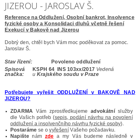
JIZEROU - JAROSLAV Š.
Reference na Oddlužení, Osobní bankrot, Insolvence
fyzické osoby a Konsolidaci dluhů včetně řešení
Exekucí v Bakově nad Jizerou
Dobrý den, chtěl bych Vám moc poděkovat za pomoc.
Jaroslav Š.
Stav řízení:
Povoleno oddlužení
Spisová
KSPH 64 INS 103
xx/2017
Vedená
značka:
u
Krajského soudu v Praze
Potřebujete vyřešit ODDLUŽENÍ v BAKOVĚ NAD
JIZEROU
?
ZDARMA
Vám zprostředkujeme
advokátní
služby
dle Vašich potřeb (
sepis, podání návrhu na povolení
oddlužení a insolvenčního návrhu fyzické osoby
).
Postaráme
se o
vyřešení
Vašeho požadavku.
Napište
nám
zde
a my Vás budeme následně v