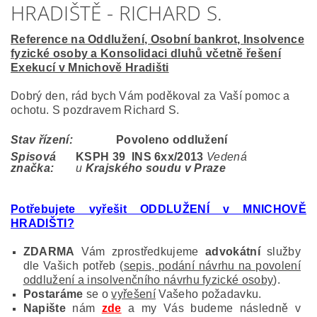
HRADIŠTĚ - RICHARD S.
Reference na Oddlužení, Osobní bankrot, Insolvence
fyzické osoby a Konsolidaci dluhů včetně řešení
Exekucí v Mnichově Hradišti
Dobrý den, rád bych Vám poděkoval za Vaší pomoc a
ochotu. S pozdravem Richard S.
Stav řízení:
Povoleno oddlužení
Spisová
KSPH 39 INS 6
xx/2013
Vedená
značka:
u
Krajského soudu v Praze
Potřebujete vyřešit ODDLUŽENÍ v MNICHOVĚ
HRADIŠTI
?
ZDARMA
Vám zprostředkujeme
advokátní
služby
dle Vašich potřeb (
sepis, podání návrhu na povolení
oddlužení a insolvenčního návrhu fyzické osoby
).
Postaráme
se o
vyřešení
Vašeho požadavku.
Napište
nám
zde
a my Vás budeme následně v