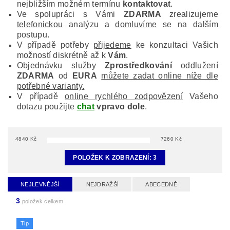
nejbližším možném termínu
kontaktovat
.
Ve spolupráci s Vámi
ZDARMA
zrealizujeme
telefonickou
analýzu a
domluvíme
se na dalším
postupu.
V případě potřeby
přijedeme
ke konzultaci Vašich
možností diskrétně až k
Vám
.
Objednávku služby
Zprostředkování
oddlužení
ZDARMA
od
EURA
můžete zadat online níže dle
potřebné varianty.
V případě
online rychlého zodpovězení
Vašeho
dotazu použijte
chat
vpravo dole
.
4840
Kč
7260
Kč
POLOŽEK K ZOBRAZENÍ:
3
NEJLEVNĚJŠÍ
NEJDRAŽŠÍ
ABECEDNĚ
3
položek celkem
Tip