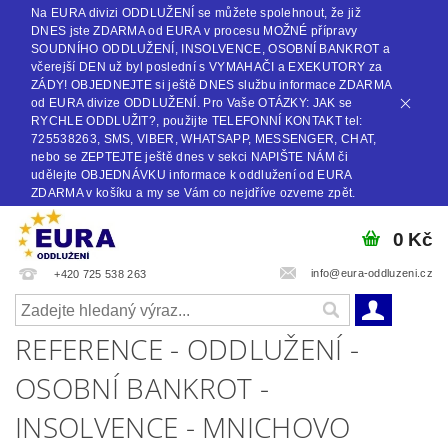
Na EURA divizi ODDLUŽENÍ se můžete spolehnout, že již
DNES jste ZDARMA od EURA v procesu MOŽNÉ přípravy
SOUDNÍHO ODDLUŽENÍ, INSOLVENCE, OSOBNÍ BANKROT a
včerejší DEN už byl poslední s VYMAHAČI a EXEKUTORY za
ZÁDY! OBJEDNEJTE si ještě DNES službu informace ZDARMA
od EURA divize ODDLUŽENÍ. Pro Vaše OTÁZKY: JAK se
RYCHLE ODDLUŽIT?, použijte TELEFONNÍ KONTAKT tel:
725538263, SMS, VIBER, WHATSAPP, MESSENGER, CHAT,
nebo se ZEPTEJTE ještě dnes v sekci NAPIŠTE NÁM či
udělejte OBJEDNÁVKU informace k oddlužení od EURA
ZDARMA v košíku a my se Vám co nejdříve ozveme zpět.
0 Kč
info@eura-oddluzeni.cz
+420 725 538 263
REFERENCE - ODDLUŽENÍ -
OSOBNÍ BANKROT -
INSOLVENCE - MNICHOVO