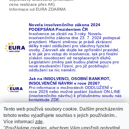
cena realizace přes AK).
Informace od EURA ZDARMA
Novela insolvenčního zákona 2024
PODEPSÁNA Prezidentem ČR
Insolvence se zkrátí na 3 roky. Novelu
insolvenčního zákona dne 23. 7. 2024 podepsal
prezident. Hlavní změnou je právě zkrácení
délky trvání oddlužení pro všechny fyzické
osoby. Zároveň ale dojde ke zpřísnění pravidel,
a to jak pro vstup do insolvence, tak pro finální
získání osvobození od nesplacených dluhů.
Legislativní změny pak budou platné pouze pro
nové insolvenční řízení, pro již probíhající
oddlužení se nic nemění.
Jak na INSOLVENCI, OSOBNÍ BANKROT,
INSOLVENČNÍ NÁVRH v roce 2026?
Pro informace o možnostech ODDLUŽENÍ v
roce 2026 nebo možné podání žádosti ON-LINE
(insolvenčního návrhu) k příslušnému soudu nás
kontaktujte ZDE.
Tento web používá soubory cookie. Dalším procházením
tohoto webu vyjadřujete souhlas s jejich používáním..
Více informací
zde
.
Recenze o NÁS na GOOGLE
|
16 let REFERENCÍ v celé ČR
|
"
Používáme cookies, abychom Vám umožnili pohodlné