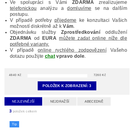
Ve spolupráci s Vámi
ZDARMA
zrealizujeme
telefonickou
analýzu a
domluvíme
se na dalším
postupu.
V případě potřeby
přijedeme
ke konzultaci Vašich
možností diskrétně až k
Vám
.
Objednávku služby
Zprostředkování
oddlužení
ZDARMA
od
EURA
můžete zadat online níže dle
potřebné varianty.
V případě
online rychlého zodpovězení
Vašeho
dotazu použijte
chat
vpravo dole
.
4840
Kč
7260
Kč
POLOŽEK K ZOBRAZENÍ:
3
NEJLEVNĚJŠÍ
NEJDRAŽŠÍ
ABECEDNĚ
3
položek celkem
Tip