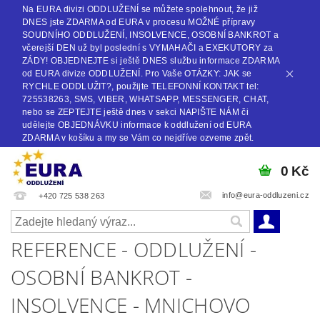
Na EURA divizi ODDLUŽENÍ se můžete spolehnout, že již
DNES jste ZDARMA od EURA v procesu MOŽNÉ přípravy
SOUDNÍHO ODDLUŽENÍ, INSOLVENCE, OSOBNÍ BANKROT a
včerejší DEN už byl poslední s VYMAHAČI a EXEKUTORY za
ZÁDY! OBJEDNEJTE si ještě DNES službu informace ZDARMA
od EURA divize ODDLUŽENÍ. Pro Vaše OTÁZKY: JAK se
RYCHLE ODDLUŽIT?, použijte TELEFONNÍ KONTAKT tel:
725538263, SMS, VIBER, WHATSAPP, MESSENGER, CHAT,
nebo se ZEPTEJTE ještě dnes v sekci NAPIŠTE NÁM či
udělejte OBJEDNÁVKU informace k oddlužení od EURA
ZDARMA v košíku a my se Vám co nejdříve ozveme zpět.
0 Kč
info@eura-oddluzeni.cz
+420 725 538 263
REFERENCE - ODDLUŽENÍ -
OSOBNÍ BANKROT -
INSOLVENCE - MNICHOVO