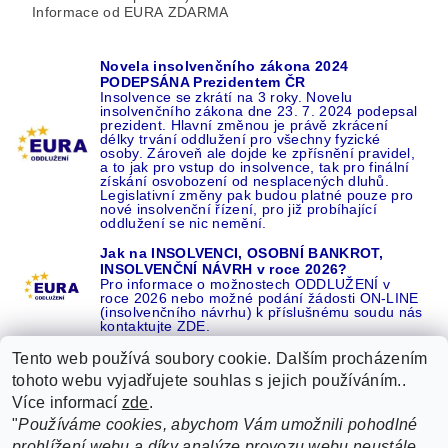
Informace od EURA ZDARMA
Novela insolvenčního zákona 2024
PODEPSÁNA Prezidentem ČR
Insolvence se zkrátí na 3 roky. Novelu
insolvenčního zákona dne 23. 7. 2024 podepsal
prezident. Hlavní změnou je právě zkrácení
délky trvání oddlužení pro všechny fyzické
osoby. Zároveň ale dojde ke zpřísnění pravidel,
a to jak pro vstup do insolvence, tak pro finální
získání osvobození od nesplacených dluhů.
Legislativní změny pak budou platné pouze pro
nové insolvenční řízení, pro již probíhající
oddlužení se nic nemění.
Jak na INSOLVENCI, OSOBNÍ BANKROT,
INSOLVENČNÍ NÁVRH v roce 2026?
Pro informace o možnostech ODDLUŽENÍ v
roce 2026 nebo možné podání žádosti ON-LINE
(insolvenčního návrhu) k příslušnému soudu nás
kontaktujte ZDE.
Tento web používá soubory cookie. Dalším procházením
tohoto webu vyjadřujete souhlas s jejich používáním..
Více informací
zde
.
Recenze o NÁS na GOOGLE
|
16 let REFERENCÍ v celé ČR
|
"
Používáme cookies, abychom Vám umožnili pohodlné
Recenze o NÁS na SEZNAMU
|
prohlížení webu a díky analýze provozu webu neustále
ŽÁDEJTE život BEZ DLUHŮ nebo EXEKUCÍ ZDE