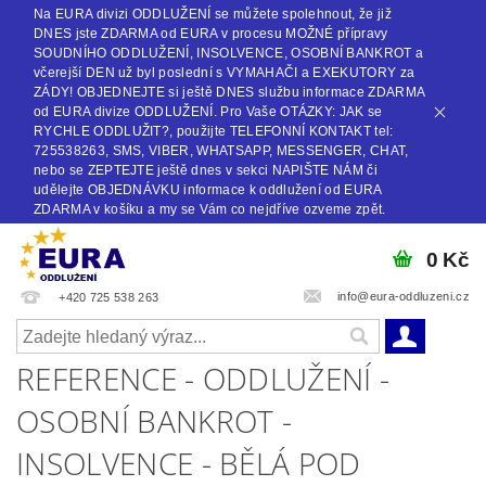
Na EURA divizi ODDLUŽENÍ se můžete spolehnout, že již
DNES jste ZDARMA od EURA v procesu MOŽNÉ přípravy
SOUDNÍHO ODDLUŽENÍ, INSOLVENCE, OSOBNÍ BANKROT a
včerejší DEN už byl poslední s VYMAHAČI a EXEKUTORY za
ZÁDY! OBJEDNEJTE si ještě DNES službu informace ZDARMA
od EURA divize ODDLUŽENÍ. Pro Vaše OTÁZKY: JAK se
RYCHLE ODDLUŽIT?, použijte TELEFONNÍ KONTAKT tel:
725538263, SMS, VIBER, WHATSAPP, MESSENGER, CHAT,
nebo se ZEPTEJTE ještě dnes v sekci NAPIŠTE NÁM či
udělejte OBJEDNÁVKU informace k oddlužení od EURA
ZDARMA v košíku a my se Vám co nejdříve ozveme zpět.
0 Kč
info@eura-oddluzeni.cz
+420 725 538 263
REFERENCE - ODDLUŽENÍ -
OSOBNÍ BANKROT -
INSOLVENCE - BĚLÁ POD