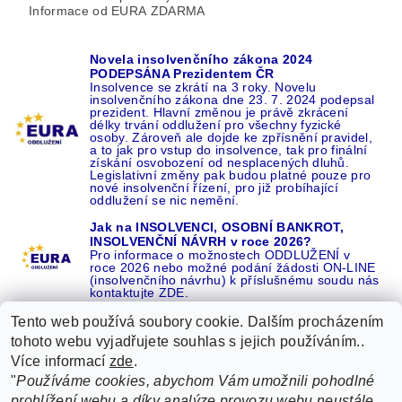
Informace od EURA ZDARMA
Novela insolvenčního zákona 2024
PODEPSÁNA Prezidentem ČR
Insolvence se zkrátí na 3 roky. Novelu
insolvenčního zákona dne 23. 7. 2024 podepsal
prezident. Hlavní změnou je právě zkrácení
délky trvání oddlužení pro všechny fyzické
osoby. Zároveň ale dojde ke zpřísnění pravidel,
a to jak pro vstup do insolvence, tak pro finální
získání osvobození od nesplacených dluhů.
Legislativní změny pak budou platné pouze pro
nové insolvenční řízení, pro již probíhající
oddlužení se nic nemění.
Jak na INSOLVENCI, OSOBNÍ BANKROT,
INSOLVENČNÍ NÁVRH v roce 2026?
Pro informace o možnostech ODDLUŽENÍ v
roce 2026 nebo možné podání žádosti ON-LINE
(insolvenčního návrhu) k příslušnému soudu nás
kontaktujte ZDE.
Tento web používá soubory cookie. Dalším procházením
tohoto webu vyjadřujete souhlas s jejich používáním..
Více informací
zde
.
Recenze o NÁS na GOOGLE
|
16 let REFERENCÍ v celé ČR
|
"
Používáme cookies, abychom Vám umožnili pohodlné
Recenze o NÁS na SEZNAMU
|
prohlížení webu a díky analýze provozu webu neustále
ŽÁDEJTE život BEZ DLUHŮ nebo EXEKUCÍ ZDE