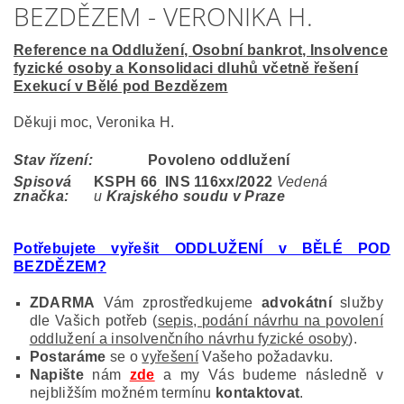
BEZDĚZEM - VERONIKA H.
Reference na Oddlužení, Osobní bankrot, Insolvence
fyzické osoby a Konsolidaci dluhů včetně řešení
Exekucí v Bělé pod Bezdězem
Děkuji moc, Veronika H.
Stav řízení:
Povoleno oddlužení
Spisová
KSPH 66 INS 116
xx/2022
Vedená
značka:
u
Krajského soudu v Praze
Potřebujete vyřešit ODDLUŽENÍ v BĚLÉ POD
BEZDĚZEM
?
ZDARMA
Vám zprostředkujeme
advokátní
služby
dle Vašich potřeb (
sepis, podání návrhu na povolení
oddlužení a insolvenčního návrhu fyzické osoby
).
Postaráme
se o
vyřešení
Vašeho požadavku.
Napište
nám
zde
a my Vás budeme následně v
nejbližším možném termínu
kontaktovat
.