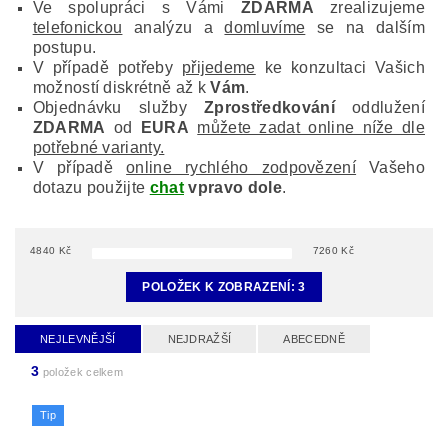
Ve spolupráci s Vámi
ZDARMA
zrealizujeme
telefonickou
analýzu a
domluvíme
se na dalším
postupu.
V případě potřeby
přijedeme
ke konzultaci Vašich
možností diskrétně až k
Vám
.
Objednávku služby
Zprostředkování
oddlužení
ZDARMA
od
EURA
můžete zadat online níže dle
potřebné varianty.
V případě
online rychlého zodpovězení
Vašeho
dotazu použijte
chat
vpravo dole
.
4840
Kč
7260
Kč
POLOŽEK K ZOBRAZENÍ:
3
NEJLEVNĚJŠÍ
NEJDRAŽŠÍ
ABECEDNĚ
3
položek celkem
Tip