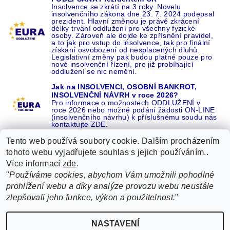
Insolvence se zkrátí na 3 roky. Novelu
insolvenčního zákona dne 23. 7. 2024 podepsal
prezident. Hlavní změnou je právě zkrácení
délky trvání oddlužení pro všechny fyzické
osoby. Zároveň ale dojde ke zpřísnění pravidel,
a to jak pro vstup do insolvence, tak pro finální
získání osvobození od nesplacených dluhů.
Legislativní změny pak budou platné pouze pro
nové insolvenční řízení, pro již probíhající
oddlužení se nic nemění.
Jak na INSOLVENCI, OSOBNÍ BANKROT,
INSOLVENČNÍ NÁVRH v roce 2026?
Pro informace o možnostech ODDLUŽENÍ v
roce 2026 nebo možné podání žádosti ON-LINE
(insolvenčního návrhu) k příslušnému soudu nás
kontaktujte ZDE.
Tento web používá soubory cookie. Dalším procházením
tohoto webu vyjadřujete souhlas s jejich používáním..
Více informací
zde
.
Recenze o NÁS na GOOGLE
|
16 let REFERENCÍ v celé ČR
|
"
Používáme cookies, abychom Vám umožnili pohodlné
Recenze o NÁS na SEZNAMU
|
prohlížení webu a díky analýze provozu webu neustále
ŽÁDEJTE život BEZ DLUHŮ nebo EXEKUCÍ ZDE
zlepšovali jeho funkce, výkon a použitelnost.
"
2026 ©
EURA oddlužení, insolvence a osobní bankrot ZDARMA od EURA
, všechna
NASTAVENÍ