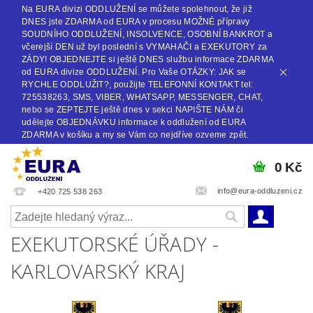
Na EURA divizi ODDLUŽENÍ se můžete spolehnout, že již
DNES jste ZDARMA od EURA v procesu MOŽNÉ přípravy
SOUDNÍHO ODDLUŽENÍ, INSOLVENCE, OSOBNÍ BANKROT a
včerejší DEN už byl poslední s VYMAHAČI a EXEKUTORY za
ZÁDY! OBJEDNEJTE si ještě DNES službu informace ZDARMA
od EURA divize ODDLUŽENÍ. Pro Vaše OTÁZKY: JAK se
RYCHLE ODDLUŽIT?, použijte TELEFONNÍ KONTAKT tel:
725538263, SMS, VIBER, WHATSAPP, MESSENGER, CHAT,
nebo se ZEPTEJTE ještě dnes v sekci NAPIŠTE NÁM či
udělejte OBJEDNÁVKU informace k oddlužení od EURA
ZDARMA v košíku a my se Vám co nejdříve ozveme zpět.
0 Kč
info@eura-oddluzeni.cz
+420 725 538 263
EXEKUTORSKÉ ÚŘADY -
KARLOVARSKÝ KRAJ