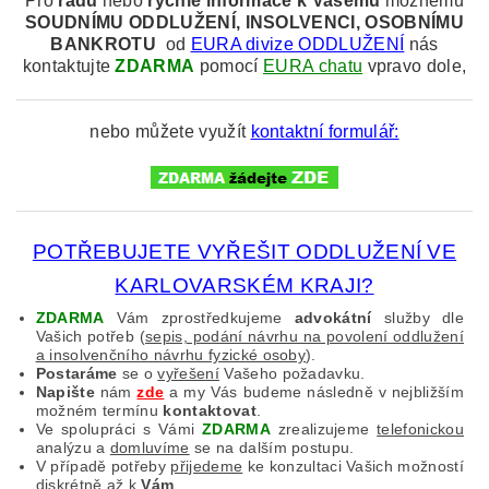
Pro
radu
nebo
rychlé informace k
Vašemu
možnému
SOUDNÍMU
ODDLUŽENÍ, INSOLVENCI, OSOBNÍMU
BANKROTU
od
EURA divize ODDLUŽENÍ
nás
kontaktujte
ZDARMA
pomocí
EURA chatu
vpravo dole,
nebo můžete využít
kontaktní formulář:
POTŘEBUJETE VYŘEŠIT ODDLUŽENÍ VE
KARLOVARSKÉM KRAJI?
ZDARMA
Vám zprostředkujeme
advokátní
služby dle
Vašich potřeb (
sepis, podání návrhu na povolení oddlužení
a insolvenčního návrhu fyzické osoby
).
Postaráme
se o
vyřešení
Vašeho požadavku.
Napište
nám
zde
a my Vás budeme následně v nejbližším
možném termínu
kontaktovat
.
Ve spolupráci s Vámi
ZDARMA
zrealizujeme
telefonickou
analýzu a
domluvíme
se na dalším postupu.
V případě potřeby
přijedeme
ke konzultaci Vašich možností
diskrétně až k
Vám
.