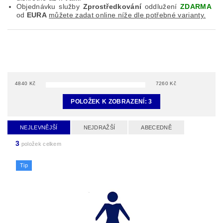
Objednávku služby
Zprostředkování
oddlužení
ZDARMA
od
EURA
můžete zadat online níže dle potřebné varianty.
4840
Kč
7260
Kč
POLOŽEK K ZOBRAZENÍ:
3
NEJLEVNĚJŠÍ
NEJDRAŽŠÍ
ABECEDNĚ
3
položek celkem
Tip