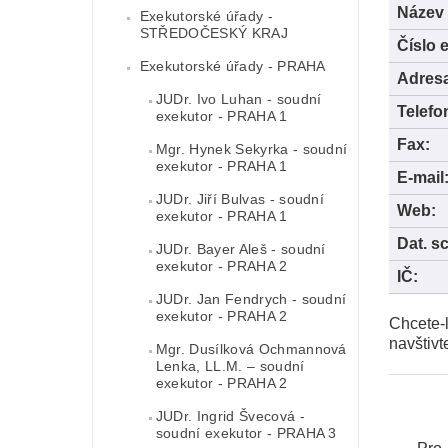
Název 
Exekutorské úřady -
STŘEDOČESKÝ KRAJ
Číslo 
Exekutorské úřady - PRAHA
Adres
JUDr. Ivo Luhan - soudní
Telefo
exekutor - PRAHA 1
Fax:
Mgr. Hynek Sekyrka - soudní
exekutor - PRAHA 1
E-mail
JUDr. Jiří Bulvas - soudní
Web:
exekutor - PRAHA 1
Dat. s
JUDr. Bayer Aleš - soudní
exekutor - PRAHA 2
IČ:
JUDr. Jan Fendrych - soudní
exekutor - PRAHA 2
Chcete-l
navštivt
Mgr. Dusílková Ochmannová
Lenka, LL.M. – soudní
exekutor - PRAHA 2
JUDr. Ingrid Švecová -
soudní exekutor - PRAHA 3