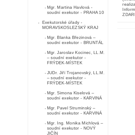
realiz
Mgr. Martina Havlová -
Infor
soudní exekutor - PRAHA 10
ZDAR
Exekutorské úřady -
MORAVSKOSLEZSKÝ KRAJ
Mgr. Blanka Březinová –
soudní exekutor - BRUNTÁL
Mgr. Jaroslav Kocinec, LL.M.
– soudní exekutor -
FRÝDEK-MÍSTEK
JUDr. Jiří Trojanovský, LL.M.
– soudní exekutor -
FRÝDEK-MÍSTEK
Mgr. Simona Kiselová –
soudní exekutor - KARVINÁ
Mgr. Pavel Struminský –
soudní exekutor - KARVINÁ
Mgr. Ing. Monika Michlová –
soudní exekutor - NOVÝ
JIČÍN