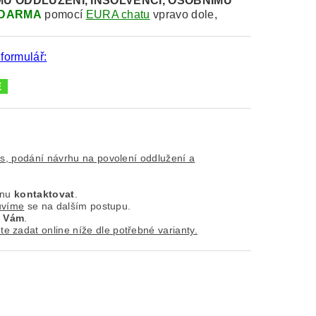
MU
ODDLUŽENÍ, INSOLVENCI, OSOBNÍMU
DARMA
pomocí
EURA chatu
vpravo dole,
 formulář:
is, podání návrhu na povolení oddlužení a
ínu
kontaktovat
.
uvíme
se na dalším postupu.
k
Vám
.
e zadat online níže dle potřebné varianty.