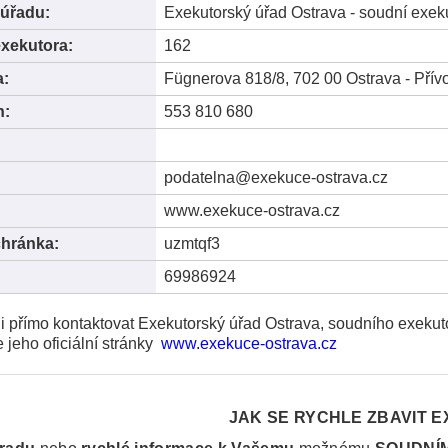
úřadu:
Exekutorský úřad Ostrava - soudní exek
exekutora:
162
a:
Fügnerova 818/8, 702 00 Ostrava - Přív
n:
553 810 680
:
podatelna@exekuce-ostrava.cz
www.exekuce-ostrava.cz
chránka:
uzmtqf3
69986924
i přímo kontaktovat Exekutorský úřad Ostrava, soudního exekut
e jeho oficiální stránky
www.exekuce-ostrava.cz
JAK SE RYCHLE ZBAVIT E