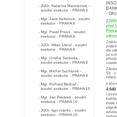
INSO
JUDr. Katarína Maisnerová -
BANK
soudní exekutor - PRAHA 8
- ON)
Mgr. Jana Kalistová - soudní
ZDAR
exekutor - PRAHA 8
před
Předán
Mgr. Pavel Preus - soudní
zákon
exekutor - PRAHA 8
Značk
JUDr. Milan Usnul - soudní
podání
exekutor - PRAHA 9
dle zá
po sch
Mgr. Ondřej Svoboda -
příslu
soudní exekutor - PRAHA 9
soudem
Záruka
Mgr. Michal Suchánek -
Sb., o
soudní exekutor - PRAHA 9
řešení
Mgr. Richard Bednář -
soudní exekutor - PRAHA 10
4 840
/ pozn
Mgr. Jan Pekárek - soudní
košík
exekutor - PRAHA 10
bude 
objed
JUDr. Igor Ivanko - soudní
anulo
exekutor - PRAHA 10
(info