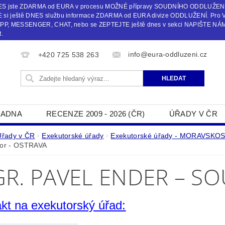
 DNES jste ZDARMA od EURA v procesu MOŽNÉ přípravy SOUDNÍHO ODDLUŽEN
i ještě DNES službu informace ZDARMA od EURA divize ODDLUŽENÍ. Pro 
, MESSENGER, CHAT, nebo se ZEPTEJTE ještě dnes v sekci NAPIŠTE NÁM č
.
info@eura-oddluzeni.cz
+420 725 538 263
ADNA
RECENZE 2009 - 2026 (ČR)
ÚŘADY V ČR
NAPIŠTE NÁM
Úřady v ČR
Exekutorské úřady
Exekutorské úřady - MORAVSKO
tor - OSTRAVA
R. PAVEL ENDER – S
kt na exekutorský úřad: