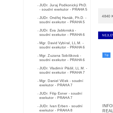
JUDr. Juraj Podkonický PhD.
- soudní exekutor - PRAHA 5
4840
JUDr. Ondřej Hanák, Ph.D. -
soudní exekutor - PRAHA 5
JUDr. Eva Jablonská -
soudní exekutor - PRAHA 6
NEJLE
Mgr. David Vybíral, LL.M. -
soudní exekutor - PRAHA 6
Tip
Mgr. Zuzana Sobíšková -
soudní exekutor - PRAHA 6
JUDr. Vladimír Plášil, LL.M. -
soudní exekutor - PRAHA 7
Mgr. Daniel Vlček - soudní
exekutor - PRAHA 7
JUDr. Filip Exner - soudní
exekutor - PRAHA 7
INF
JUDr. Ivan Erben - soudní
exekutor - PRAHA 8
REAL