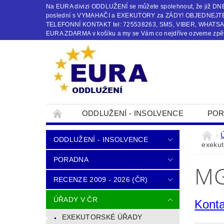
Na EURA divizi ODDLUŽENÍ se můžete spolehnout, že již
poslední s VYMAHAČI a EXEKUTORY za ZÁDY! OBJEDNEJTE s
TELEFONNÍ KONTAKT tel: 725538263, SMS, VIBER, WHATSAPP
EURA ZDARMA v košíku a my se Vám co nejdříve ozveme zpět
ODDLUŽENÍ - INSOLVENCE
POR
OBCHODNÍ PODMÍNKY
KONTAKTY
ODDLUŽENÍ - INSOLVENCE
exeku
PORADNA
MG
RECENZE 2009 - 2026 (ČR)
ÚŘADY V ČR
Konta
EXEKUTORSKÉ ÚŘADY