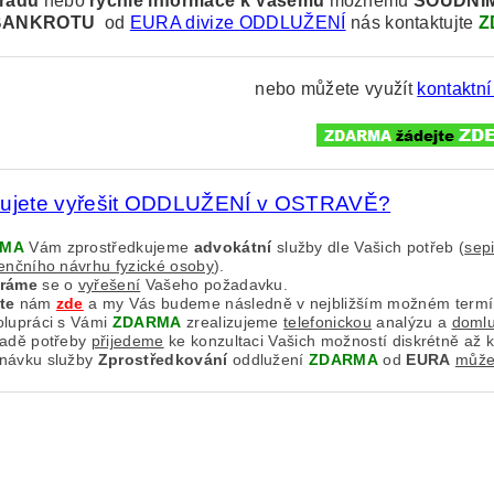
radu
nebo
rychlé informace k
Vašemu
možnému
SOUDNÍ
BANKROTU
od
EURA divize ODDLUŽENÍ
nás kontaktujte
Z
nebo můžete využít
kontaktní
bujete vyřešit ODDLUŽENÍ v OSTRAVĚ?
RMA
Vám zprostředkujeme
advokátní
služby dle Vašich potřeb (
sep
venčního návrhu fyzické osoby
).
aráme
se o
vyřešení
Vašeho požadavku.
te
nám
zde
a my Vás budeme následně v nejbližším možném term
olupráci s Vámi
ZDARMA
zrealizujeme
telefonickou
analýzu a
doml
padě potřeby
přijedeme
ke konzultaci Vašich možností diskrétně až 
návku služby
Zprostředkování
oddlužení
ZDARMA
od
EURA
můžet