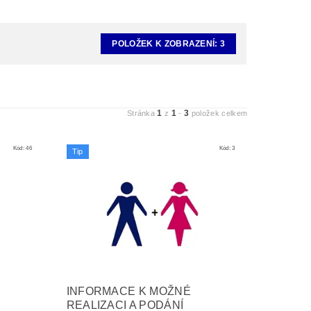
POLOŽEK K ZOBRAZENÍ:
3
1
1
3
Stránka
z
-
položek celkem
Kód:
46
Kód:
3
Tip
INFORMACE K MOŽNÉ
REALIZACI A PODÁNÍ