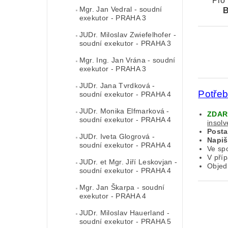
Pro
Mgr. Jan Vedral - soudní
exekutor - PRAHA 3
JUDr. Miloslav Zwiefelhofer -
soudní exekutor - PRAHA 3
Mgr. Ing. Jan Vrána - soudní
exekutor - PRAHA 3
JUDr. Jana Tvrdková -
Potře
soudní exekutor - PRAHA 4
JUDr. Monika Elfmarková -
ZDA
soudní exekutor - PRAHA 4
insol
Post
JUDr. Iveta Glogrová -
Napiš
soudní exekutor - PRAHA 4
Ve sp
V pří
JUDr. et Mgr. Jiří Leskovjan -
Objed
soudní exekutor - PRAHA 4
Mgr. Jan Škarpa - soudní
exekutor - PRAHA 4
JUDr. Miloslav Hauerland -
soudní exekutor - PRAHA 5