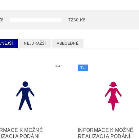
Kč
7260
Kč
VNĚJŠÍ
NEJDRAŽŠÍ
ABECEDNĚ
Kód:
1
Tip
ORMACE K MOŽNÉ
INFORMACE K MOŽNÉ
IZACI A PODÁNÍ
REALIZACI A PODÁNÍ