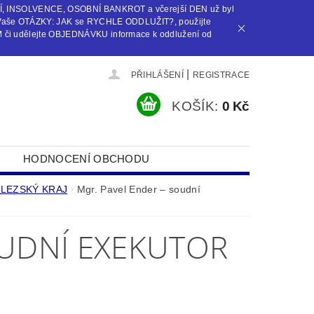
Í, INSOLVENCE, OSOBNÍ BANKROT a včerejší DEN už byl
Vaše OTÁZKY: JAK se RYCHLE ODDLUŽIT?, použijte
i udělejte OBJEDNÁVKU informace k oddlužení od
|
PŘIHLÁŠENÍ
REGISTRACE
KOŠÍK:
0 Kč
HODNOCENÍ OBCHODU
SLEZSKÝ KRAJ
Mgr. Pavel Ender – soudní
OUDNÍ EXEKUTOR