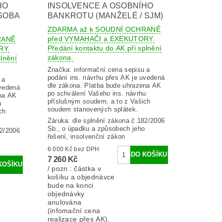
HO
INSOLVENCE A OSOBNÍHO
SOBA
BANKROTU (MANŽELÉ / SJM)
ZDARMA až k SOUDNÍ OCHRANĚ
před VYMAHAČI a EXEKUTORY.
RANĚ
Předání kontaktu do AK při splnění
RY.
zákona.
lnění
Značka:
informační cena sepisu a
podání ins. návrhu přes AK je uvedená
 a
dle zákona. Platba bude uhrazena AK
uvedená
po schválení Vašeho ins. návrhu
ena AK
příslušným soudem, a to z Vašich
u
soudem stanovených splátek.
ch
Záruka: dle splnění zákona č.182/2006
Sb., o úpadku a způsobech jeho
82/2006
řešení, insolvenční zákon
6 000 Kč bez DPH
7 260 Kč
/ pozn.: částka v
košíku a objednávce
bude na konci
objednávky
anulována
(infomační cena
realizace přes AK).