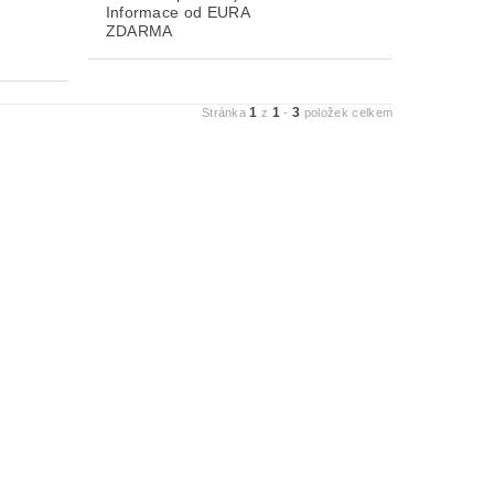
Informace od EURA
ZDARMA
1
1
3
Stránka
z
-
položek celkem