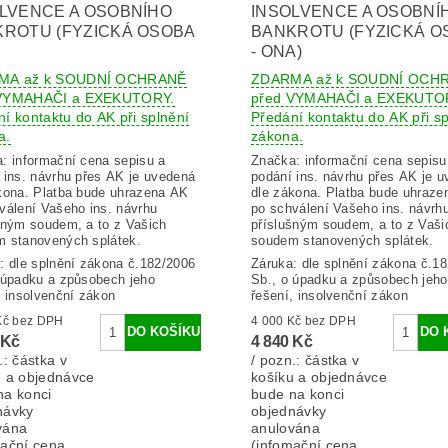
LVENCE A OSOBNÍHO
INSOLVENCE A OSOBNÍ
ROTU (FYZICKÁ OSOBA
BANKROTU (FYZICKÁ O
- ONA)
MA až k SOUDNÍ OCHRANĚ
ZDARMA až k SOUDNÍ OCH
 VYMAHAČI a EXEKUTORY.
před VYMAHAČI a EXEKUTO
í kontaktu do AK při splnění
Předání kontaktu do AK při sp
a.
zákona.
a:
informační cena sepisu a
Značka:
informační cena sepisu
 ins. návrhu přes AK je uvedená
podání ins. návrhu přes AK je 
kona. Platba bude uhrazena AK
dle zákona. Platba bude uhraz
válení Vašeho ins. návrhu
po schválení Vašeho ins. návrh
šným soudem, a to z Vašich
příslušným soudem, a to z Vaši
 stanovených splátek.
soudem stanovených splátek.
: dle splnění zákona č.182/2006
Záruka: dle splnění zákona č.1
 úpadku a způsobech jeho
Sb., o úpadku a způsobech jeho
, insolvenční zákon
řešení, insolvenční zákon
4 000 Kč bez DPH
4 000 Kč bez DPH
 Kč
4 840 Kč
.: částka v
/ pozn.: částka v
u a objednávce
košíku a objednávce
na konci
bude na konci
návky
objednávky
vána
anulována
mační cena
(infomační cena