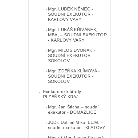
Mgr. LUDĚK NĚMEC -
SOUDNÍ EXEKUTOR -
KARLOVY VARY
Mgr. LUKÁŠ KŘIVÁNEK,
MBA, – SOUDNÍ EXEKUTOR
- KARLOVY VARY
Mgr. MILOŠ DVOŘÁK -
SOUDNÍ EXEKUTOR -
SOKOLOV
Mgr. ZDEŇKA KLÍMOVÁ -
SOUDNÍ EXEKUTOR -
SOKOLOV
Exekutorské úřady -
PLZEŇSKÝ KRAJ
Mgr. Jan Šticha – soudní
exekutor - DOMAŽLICE
JUDr. Dalimil Mika, LL.M. –
soudní exekutor - KLATOVY
Mgr. et Mgr. Lenka Kozlová –