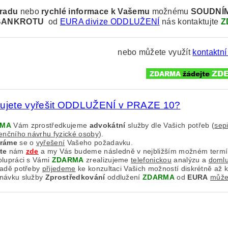
radu
nebo
rychlé informace k
Vašemu
možnému
SOUDNÍ
BANKROTU
od
EURA divize ODDLUŽENÍ
nás kontaktujte
Z
nebo můžete využít
kontaktní
bujete vyřešit ODDLUŽENÍ v PRAZE 10?
RMA
Vám zprostředkujeme
advokátní
služby dle Vašich potřeb (
sep
venčního návrhu fyzické osoby
).
aráme
se o
vyřešení
Vašeho požadavku.
te
nám
zde
a my Vás budeme následně v nejbližším možném term
olupráci s Vámi
ZDARMA
zrealizujeme
telefonickou
analýzu a
doml
padě potřeby
přijedeme
ke konzultaci Vašich možností diskrétně až 
návku služby
Zprostředkování
oddlužení
ZDARMA
od
EURA
můžet