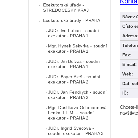
Konta
Exekutorské úřady -
STŘEDOČESKÝ KRAJ
Název 
Exekutorské úřady - PRAHA
Číslo e
JUDr. Ivo Luhan - soudní
exekutor - PRAHA 1
Adresa
Telefon
Mgr. Hynek Sekyrka - soudní
exekutor - PRAHA 1
Fax:
JUDr. Jiří Bulvas - soudní
E-mail:
exekutor - PRAHA 1
Web:
JUDr. Bayer Aleš - soudní
exekutor - PRAHA 2
Dat. sc
JUDr. Jan Fendrych - soudní
IČ:
exekutor - PRAHA 2
Chcete-l
Mgr. Dusílková Ochmannová
Lenka, LL.M. – soudní
navštivte
exekutor - PRAHA 2
JUDr. Ingrid Švecová -
soudní exekutor - PRAHA 3