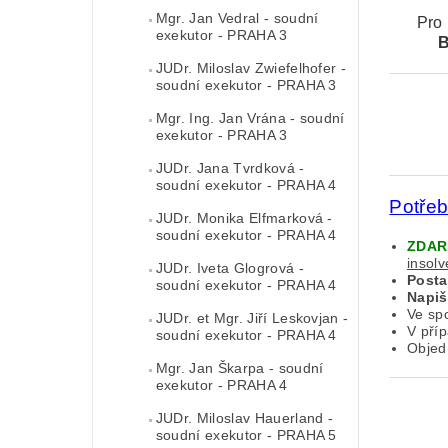
Mgr. Jan Vedral - soudní
Pro
exekutor - PRAHA 3
JUDr. Miloslav Zwiefelhofer -
soudní exekutor - PRAHA 3
Mgr. Ing. Jan Vrána - soudní
exekutor - PRAHA 3
JUDr. Jana Tvrdková -
soudní exekutor - PRAHA 4
Potře
JUDr. Monika Elfmarková -
soudní exekutor - PRAHA 4
ZDA
insol
JUDr. Iveta Glogrová -
Post
soudní exekutor - PRAHA 4
Napiš
Ve sp
JUDr. et Mgr. Jiří Leskovjan -
V pří
soudní exekutor - PRAHA 4
Objed
Mgr. Jan Škarpa - soudní
exekutor - PRAHA 4
JUDr. Miloslav Hauerland -
soudní exekutor - PRAHA 5