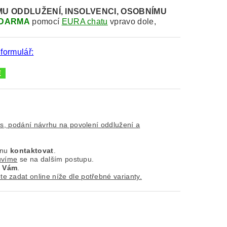
MU
ODDLUŽENÍ, INSOLVENCI, OSOBNÍMU
DARMA
pomocí
EURA chatu
vpravo dole,
 formulář:
is, podání návrhu na povolení oddlužení a
ínu
kontaktovat
.
uvíme
se na dalším postupu.
k
Vám
.
e zadat online níže dle potřebné varianty.