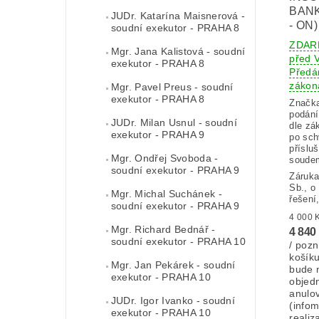
BANK
JUDr. Katarína Maisnerová -
- ON)
soudní exekutor - PRAHA 8
ZDAR
Mgr. Jana Kalistová - soudní
před
exekutor - PRAHA 8
Předán
zákon
Mgr. Pavel Preus - soudní
exekutor - PRAHA 8
Značk
podání
JUDr. Milan Usnul - soudní
dle zá
exekutor - PRAHA 9
po sch
příslu
Mgr. Ondřej Svoboda -
soudem
soudní exekutor - PRAHA 9
Záruka
Sb., o
Mgr. Michal Suchánek -
řešení
soudní exekutor - PRAHA 9
Mgr. Richard Bednář -
4 840
soudní exekutor - PRAHA 10
/ pozn
košík
Mgr. Jan Pekárek - soudní
bude 
exekutor - PRAHA 10
objed
anulo
JUDr. Igor Ivanko - soudní
(info
exekutor - PRAHA 10
realiz