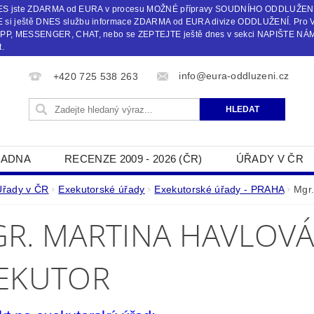
 DNES jste ZDARMA od EURA v procesu MOŽNÉ přípravy SOUDNÍHO ODDLUŽEN
i ještě DNES službu informace ZDARMA od EURA divize ODDLUŽENÍ. Pro 
, MESSENGER, CHAT, nebo se ZEPTEJTE ještě dnes v sekci NAPIŠTE NÁM č
.
info@eura-oddluzeni.cz
+420 725 538 263
ADNA
RECENZE 2009 - 2026 (ČR)
ÚŘADY V ČR
NAPIŠTE NÁM
Úřady v ČR
Exekutorské úřady
Exekutorské úřady - PRAHA
Mgr.
R. MARTINA HAVLOVÁ
EKUTOR