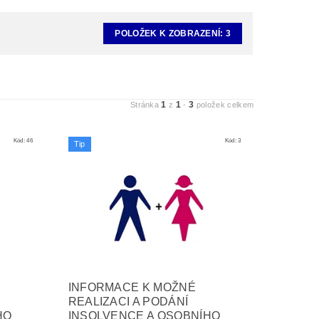
POLOŽEK K ZOBRAZENÍ:
3
1
1
3
Stránka
z
-
položek celkem
Kód:
46
Kód:
3
Tip
INFORMACE K MOŽNÉ
REALIZACI A PODÁNÍ
HO
INSOLVENCE A OSOBNÍHO