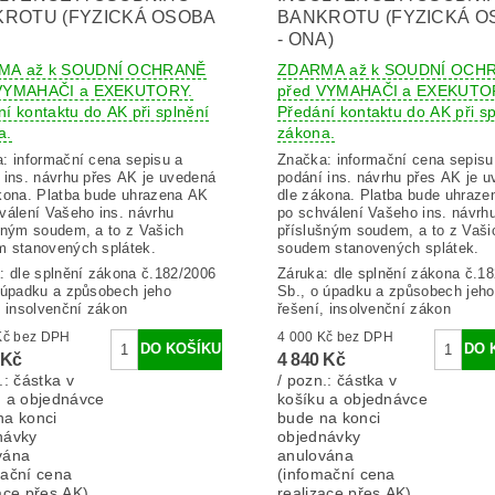
ROTU (FYZICKÁ OSOBA
BANKROTU (FYZICKÁ O
- ONA)
MA až k SOUDNÍ OCHRANĚ
ZDARMA až k SOUDNÍ OCH
 VYMAHAČI a EXEKUTORY.
před VYMAHAČI a EXEKUTO
í kontaktu do AK při splnění
Předání kontaktu do AK při sp
a.
zákona.
a:
informační cena sepisu a
Značka:
informační cena sepisu
 ins. návrhu přes AK je uvedená
podání ins. návrhu přes AK je 
kona. Platba bude uhrazena AK
dle zákona. Platba bude uhraz
válení Vašeho ins. návrhu
po schválení Vašeho ins. návrh
šným soudem, a to z Vašich
příslušným soudem, a to z Vaši
 stanovených splátek.
soudem stanovených splátek.
: dle splnění zákona č.182/2006
Záruka: dle splnění zákona č.1
 úpadku a způsobech jeho
Sb., o úpadku a způsobech jeho
, insolvenční zákon
řešení, insolvenční zákon
4 000 Kč bez DPH
4 000 Kč bez DPH
 Kč
4 840 Kč
.: částka v
/ pozn.: částka v
u a objednávce
košíku a objednávce
na konci
bude na konci
návky
objednávky
vána
anulována
mační cena
(infomační cena
ace přes AK).
realizace přes AK).