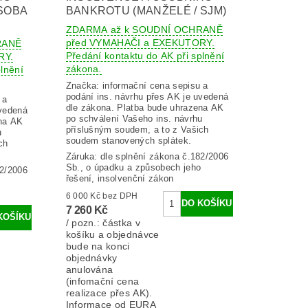
SOBA
BANKROTU (MANŽELÉ / SJM)
ZDARMA až k SOUDNÍ OCHRANĚ
před VYMAHAČI a EXEKUTORY.
RANĚ
Předání kontaktu do AK při splnění
RY.
zákona.
lnění
Značka:
informační cena sepisu a
podání ins. návrhu přes AK je uvedená
 a
dle zákona. Platba bude uhrazena AK
uvedená
po schválení Vašeho ins. návrhu
ena AK
příslušným soudem, a to z Vašich
u
soudem stanovených splátek.
ch
Záruka: dle splnění zákona č.182/2006
Sb., o úpadku a způsobech jeho
82/2006
řešení, insolvenční zákon
6 000 Kč bez DPH
7 260 Kč
/ pozn.: částka v
košíku a objednávce
bude na konci
objednávky
anulována
(infomační cena
realizace přes AK).
Informace od EURA