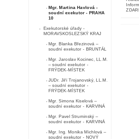
Infor
Mgr. Martina Havlová -
ZDAR
soudní exekutor - PRAHA
10
Exekutorské úřady -
MORAVSKOSLEZSKÝ KRAJ
Mgr. Blanka Březinová –
soudní exekutor - BRUNTÁL
Mgr. Jaroslav Kocinec, LL.M.
– soudní exekutor -
FRÝDEK-MÍSTEK
JUDr. Jiří Trojanovský, LL.M.
– soudní exekutor -
FRÝDEK-MÍSTEK
Mgr. Simona Kiselová –
soudní exekutor - KARVINÁ
Mgr. Pavel Struminský –
soudní exekutor - KARVINÁ
Mgr. Ing. Monika Michlová –
soudní exekutor - NOVÝ