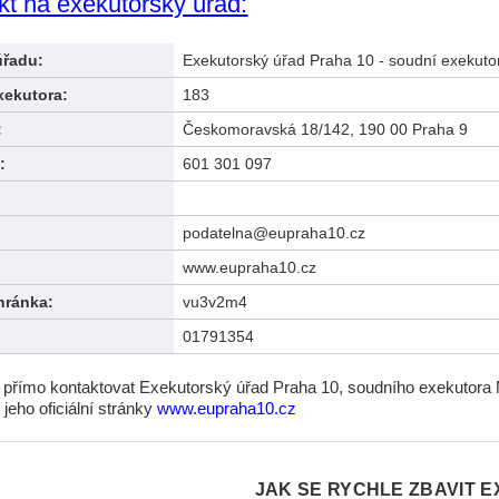
kt na exekutorský úřad:
úřadu:
Exekutorský úřad Praha 10 - soudní exekuto
xekutora:
183
:
Českomoravská 18/142, 190 00 Praha 9
:
601 301 097
podatelna@eupraha10.cz
www.eupraha10.cz
hránka:
vu3v2m4
01791354
i přímo kontaktovat Exekutorský úřad Praha 10, soudního exekutora 
 jeho oficiální stránky
www.eupraha10.cz
JAK SE RYCHLE ZBAVIT E