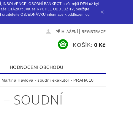
Í, INSOLVENCE, OSOBNÍ BANKROT a včerejší DEN už byl
Vaše OTÁZKY: JAK se RYCHLE ODDLUŽIT?, použijte
i udělejte OBJEDNÁVKU informace k oddlužení od
|
PŘIHLÁŠENÍ
REGISTRACE
KOŠÍK:
0 Kč
HODNOCENÍ OBCHODU
 Martina Havlová - soudní exekutor - PRAHA 10
 – SOUDNÍ