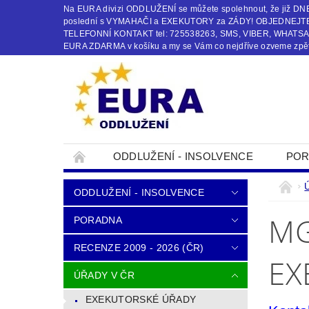
Na EURA divizi ODDLUŽENÍ se můžete spolehnout, že již
poslední s VYMAHAČI a EXEKUTORY za ZÁDY! OBJEDNEJTE s
TELEFONNÍ KONTAKT tel: 725538263, SMS, VIBER, WHATSAPP
EURA ZDARMA v košíku a my se Vám co nejdříve ozveme zpět
ODDLUŽENÍ - INSOLVENCE
POR
OBCHODNÍ PODMÍNKY
KONTAKTY
ODDLUŽENÍ - INSOLVENCE
MG
PORADNA
RECENZE 2009 - 2026 (ČR)
EX
ÚŘADY V ČR
EXEKUTORSKÉ ÚŘADY