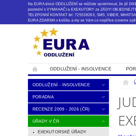
Na EURA divizi ODDLUŽENÍ se můžete spolehnout, že již
poslední s VYMAHAČI a EXEKUTORY za ZÁDY! OBJEDNEJTE s
TELEFONNÍ KONTAKT tel: 725538263, SMS, VIBER, WHATSAPP
EURA ZDARMA v košíku a my se Vám co nejdříve ozveme zpět
ODDLUŽENÍ - INSOLVENCE
POR
OBCHODNÍ PODMÍNKY
KONTAKTY
ODDLUŽENÍ - INSOLVENCE
JU
PORADNA
RECENZE 2009 - 2026 (ČR)
EX
ÚŘADY V ČR
EXEKUTORSKÉ ÚŘADY