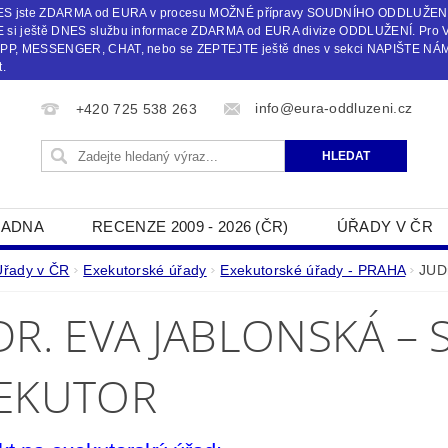
 DNES jste ZDARMA od EURA v procesu MOŽNÉ přípravy SOUDNÍHO ODDLUŽEN
i ještě DNES službu informace ZDARMA od EURA divize ODDLUŽENÍ. Pro 
, MESSENGER, CHAT, nebo se ZEPTEJTE ještě dnes v sekci NAPIŠTE NÁM č
.
info@eura-oddluzeni.cz
+420 725 538 263
ADNA
RECENZE 2009 - 2026 (ČR)
ÚŘADY V ČR
NAPIŠTE NÁM
Úřady v ČR
Exekutorské úřady
Exekutorské úřady - PRAHA
JUDr
DR. EVA JABLONSKÁ –
EKUTOR