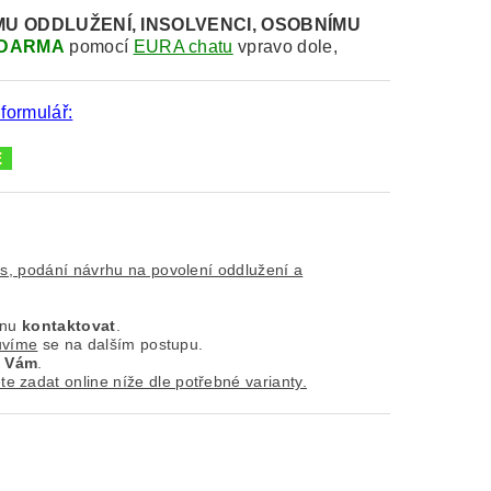
MU
ODDLUŽENÍ, INSOLVENCI, OSOBNÍMU
DARMA
pomocí
EURA chatu
vpravo dole,
 formulář:
is, podání návrhu na povolení oddlužení a
ínu
kontaktovat
.
uvíme
se na dalším postupu.
k
Vám
.
e zadat online níže dle potřebné varianty.