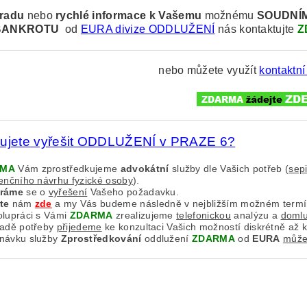
radu
nebo
rychlé informace k
Vašemu
možnému
SOUDNÍ
BANKROTU
od
EURA divize ODDLUŽENÍ
nás kontaktujte
Z
nebo můžete využít
kontaktní
bujete vyřešit ODDLUŽENÍ v PRAZE 6?
RMA
Vám zprostředkujeme
advokátní
služby dle Vašich potřeb (
sep
venčního návrhu fyzické osoby
).
aráme
se o
vyřešení
Vašeho požadavku.
te
nám
zde
a my Vás budeme následně v nejbližším možném term
olupráci s Vámi
ZDARMA
zrealizujeme
telefonickou
analýzu a
doml
padě potřeby
přijedeme
ke konzultaci Vašich možností diskrétně až 
návku služby
Zprostředkování
oddlužení
ZDARMA
od
EURA
můžet