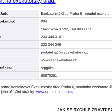
kt na exekutorský úřad:
úřadu:
Exekutorský úřad Praha 6 - soudní exekutor
xekutora:
034
:
Slavíčkova 372/2, 160 00 Praha 6
:
233 344 310
233 344 346
podatelna@uradexekutora.cz
www.uradexekutora.cz
hránka:
srpg8im
60870281
i přímo kontaktovat Exekutorský úřad Praha 6, soudního exekutora 
 jeho oficiální stránky
www.uradexekutora.cz
JAK SE RYCHLE ZBAVIT E