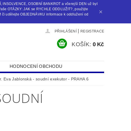
Í, INSOLVENCE, OSOBNÍ BANKROT a včerejší DEN už byl
Vaše OTÁZKY: JAK se RYCHLE ODDLUŽIT?, použijte
i udělejte OBJEDNÁVKU informace k oddlužení od
|
PŘIHLÁŠENÍ
REGISTRACE
KOŠÍK:
0 Kč
HODNOCENÍ OBCHODU
. Eva Jablonská - soudní exekutor - PRAHA 6
 SOUDNÍ