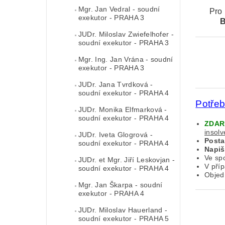
Mgr. Jan Vedral - soudní
Pro
exekutor - PRAHA 3
JUDr. Miloslav Zwiefelhofer -
soudní exekutor - PRAHA 3
Mgr. Ing. Jan Vrána - soudní
exekutor - PRAHA 3
JUDr. Jana Tvrdková -
soudní exekutor - PRAHA 4
Potře
JUDr. Monika Elfmarková -
soudní exekutor - PRAHA 4
ZDA
insol
JUDr. Iveta Glogrová -
Post
soudní exekutor - PRAHA 4
Napiš
Ve sp
JUDr. et Mgr. Jiří Leskovjan -
V pří
soudní exekutor - PRAHA 4
Objed
Mgr. Jan Škarpa - soudní
exekutor - PRAHA 4
JUDr. Miloslav Hauerland -
soudní exekutor - PRAHA 5