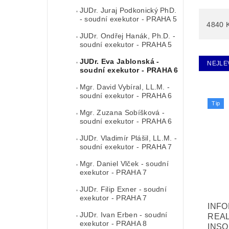
JUDr. Juraj Podkonický PhD.
- soudní exekutor - PRAHA 5
4840
JUDr. Ondřej Hanák, Ph.D. -
soudní exekutor - PRAHA 5
JUDr. Eva Jablonská -
NEJLE
soudní exekutor - PRAHA 6
Mgr. David Vybíral, LL.M. -
soudní exekutor - PRAHA 6
Tip
Mgr. Zuzana Sobíšková -
soudní exekutor - PRAHA 6
JUDr. Vladimír Plášil, LL.M. -
soudní exekutor - PRAHA 7
Mgr. Daniel Vlček - soudní
exekutor - PRAHA 7
JUDr. Filip Exner - soudní
exekutor - PRAHA 7
INF
JUDr. Ivan Erben - soudní
REAL
exekutor - PRAHA 8
INSO