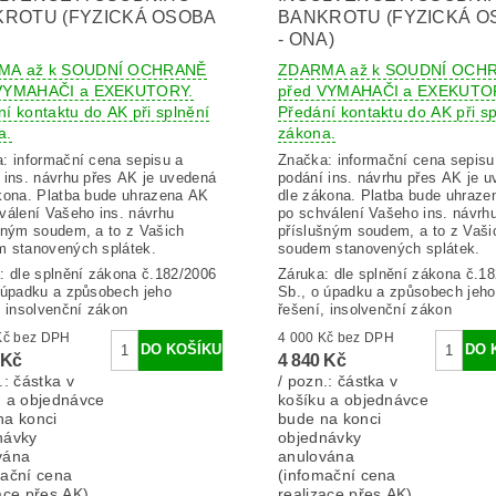
ROTU (FYZICKÁ OSOBA
BANKROTU (FYZICKÁ O
- ONA)
MA až k SOUDNÍ OCHRANĚ
ZDARMA až k SOUDNÍ OCH
 VYMAHAČI a EXEKUTORY.
před VYMAHAČI a EXEKUTO
í kontaktu do AK při splnění
Předání kontaktu do AK při sp
a.
zákona.
a:
informační cena sepisu a
Značka:
informační cena sepisu
 ins. návrhu přes AK je uvedená
podání ins. návrhu přes AK je 
kona. Platba bude uhrazena AK
dle zákona. Platba bude uhraz
válení Vašeho ins. návrhu
po schválení Vašeho ins. návrh
šným soudem, a to z Vašich
příslušným soudem, a to z Vaši
 stanovených splátek.
soudem stanovených splátek.
: dle splnění zákona č.182/2006
Záruka: dle splnění zákona č.1
 úpadku a způsobech jeho
Sb., o úpadku a způsobech jeho
, insolvenční zákon
řešení, insolvenční zákon
4 000 Kč bez DPH
4 000 Kč bez DPH
 Kč
4 840 Kč
.: částka v
/ pozn.: částka v
u a objednávce
košíku a objednávce
na konci
bude na konci
návky
objednávky
vána
anulována
mační cena
(infomační cena
ace přes AK).
realizace přes AK).