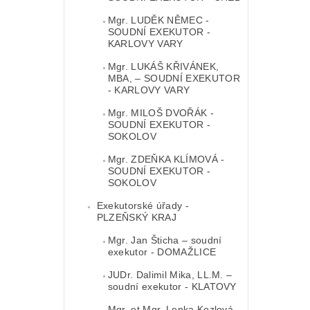
Mgr. LUDĚK NĚMEC -
SOUDNÍ EXEKUTOR -
KARLOVY VARY
Mgr. LUKÁŠ KŘIVÁNEK,
MBA, – SOUDNÍ EXEKUTOR
- KARLOVY VARY
Mgr. MILOŠ DVOŘÁK -
SOUDNÍ EXEKUTOR -
SOKOLOV
Mgr. ZDEŇKA KLÍMOVÁ -
SOUDNÍ EXEKUTOR -
SOKOLOV
Exekutorské úřady -
PLZEŇSKÝ KRAJ
Mgr. Jan Šticha – soudní
exekutor - DOMAŽLICE
JUDr. Dalimil Mika, LL.M. –
soudní exekutor - KLATOVY
Mgr. et Mgr. Lenka Kozlová –