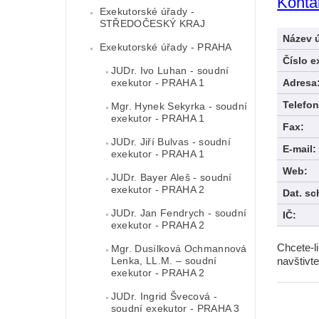
Konta
Exekutorské úřady -
STŘEDOČESKÝ KRAJ
Název 
Exekutorské úřady - PRAHA
Číslo e
JUDr. Ivo Luhan - soudní
exekutor - PRAHA 1
Adresa
Telefon
Mgr. Hynek Sekyrka - soudní
exekutor - PRAHA 1
Fax:
JUDr. Jiří Bulvas - soudní
E-mail:
exekutor - PRAHA 1
Web:
JUDr. Bayer Aleš - soudní
exekutor - PRAHA 2
Dat. sc
JUDr. Jan Fendrych - soudní
IČ:
exekutor - PRAHA 2
Chcete-l
Mgr. Dusílková Ochmannová
Lenka, LL.M. – soudní
navštivte
exekutor - PRAHA 2
JUDr. Ingrid Švecová -
soudní exekutor - PRAHA 3