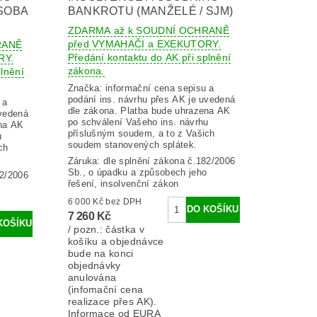
SOBA
BANKROTU (MANŽELÉ / SJM)
ZDARMA až k SOUDNÍ OCHRANĚ
před VYMAHAČI a EXEKUTORY.
RANĚ
Předání kontaktu do AK při splnění
RY.
zákona.
lnění
Značka:
informační cena sepisu a
podání ins. návrhu přes AK je uvedená
 a
dle zákona. Platba bude uhrazena AK
uvedená
po schválení Vašeho ins. návrhu
ena AK
příslušným soudem, a to z Vašich
u
soudem stanovených splátek.
ch
Záruka: dle splnění zákona č.182/2006
Sb., o úpadku a způsobech jeho
82/2006
řešení, insolvenční zákon
6 000 Kč bez DPH
7 260 Kč
/ pozn.: částka v
košíku a objednávce
bude na konci
objednávky
anulována
(infomační cena
realizace přes AK).
Informace od EURA