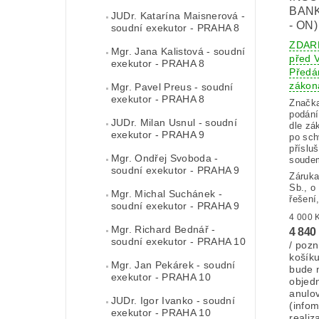
BANK
JUDr. Katarína Maisnerová -
- ON)
soudní exekutor - PRAHA 8
ZDAR
Mgr. Jana Kalistová - soudní
před
exekutor - PRAHA 8
Předán
zákon
Mgr. Pavel Preus - soudní
exekutor - PRAHA 8
Značk
podání
JUDr. Milan Usnul - soudní
dle zá
exekutor - PRAHA 9
po sch
příslu
Mgr. Ondřej Svoboda -
soudem
soudní exekutor - PRAHA 9
Záruka
Sb., o
Mgr. Michal Suchánek -
řešení
soudní exekutor - PRAHA 9
Mgr. Richard Bednář -
4 840
soudní exekutor - PRAHA 10
/ pozn
košík
Mgr. Jan Pekárek - soudní
bude 
exekutor - PRAHA 10
objed
anulo
JUDr. Igor Ivanko - soudní
(info
exekutor - PRAHA 10
realiz