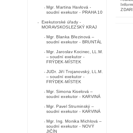
Infor
Mgr. Martina Havlová -
ZDAR
soudní exekutor - PRAHA 10
Exekutorské úřady -
MORAVSKOSLEZSKÝ KRAJ
Mgr. Blanka Březinová –
soudní exekutor - BRUNTÁL
Mgr. Jaroslav Kocinec, LL.M.
– soudní exekutor -
FRÝDEK-MÍSTEK
JUDr. Jiří Trojanovský, LL.M.
– soudní exekutor -
FRÝDEK-MÍSTEK
Mgr. Simona Kiselová –
soudní exekutor - KARVINÁ
Mgr. Pavel Struminský –
soudní exekutor - KARVINÁ
Mgr. Ing. Monika Michlová –
soudní exekutor - NOVÝ
JIČÍN