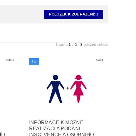
POLOŽEK K ZOBRAZENÍ:
3
1
1
3
Stránka
z
-
položek celkem
Kód:
46
Kód:
3
Tip
INFORMACE K MOŽNÉ
REALIZACI A PODÁNÍ
HO
INSOLVENCE A OSOBNÍHO