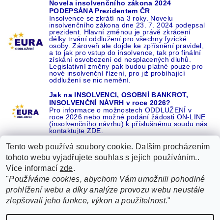
Novela insolvenčního zákona 2024
PODEPSÁNA Prezidentem ČR
Insolvence se zkrátí na 3 roky. Novelu
insolvenčního zákona dne 23. 7. 2024 podepsal
prezident. Hlavní změnou je právě zkrácení
délky trvání oddlužení pro všechny fyzické
osoby. Zároveň ale dojde ke zpřísnění pravidel,
a to jak pro vstup do insolvence, tak pro finální
získání osvobození od nesplacených dluhů.
Legislativní změny pak budou platné pouze pro
nové insolvenční řízení, pro již probíhající
oddlužení se nic nemění.
Jak na INSOLVENCI, OSOBNÍ BANKROT,
INSOLVENČNÍ NÁVRH v roce 2026?
Pro informace o možnostech ODDLUŽENÍ v
roce 2026 nebo možné podání žádosti ON-LINE
(insolvenčního návrhu) k příslušnému soudu nás
kontaktujte ZDE.
Tento web používá soubory cookie. Dalším procházením
tohoto webu vyjadřujete souhlas s jejich používáním..
Více informací
zde
.
Recenze o NÁS na GOOGLE
|
16 let REFERENCÍ v celé ČR
|
"
Používáme cookies, abychom Vám umožnili pohodlné
Recenze o NÁS na SEZNAMU
|
prohlížení webu a díky analýze provozu webu neustále
ŽÁDEJTE život BEZ DLUHŮ nebo EXEKUCÍ ZDE
zlepšovali jeho funkce, výkon a použitelnost.
"