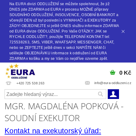
Na EURA divizi ODDLUŽENÍ se můžete spolehnout, že již
DNES jste ZDARMA od EURA v procesu MOŽNÉ přípravy
SOUDNÍHO ODDLUŽENÍ, INSOLVENCE, OSOBNÍ BANKROT a
včerejší DEN už byl poslední s VYMAHAČI a EXEKUTORY za
ZÁDY! OBJEDNEJTE si ještě DNES službu informace ZDARMA
od EURA divize ODDLUŽENÍ. Pro Vaše OTÁZKY: JAK se
RYCHLE ODDLUŽIT?, použijte TELEFONNÍ KONTAKT tel:
725538263, SMS, VIBER, WHATSAPP, MESSENGER, CHAT,
nebo se ZEPTEJTE ještě dnes v sekci NAPIŠTE NÁM či
udělejte OBJEDNÁVKU informace k oddlužení od EURA
ZDARMA v košíku a my se Vám co nejdříve ozveme zpět.
0 Kč
info@eura-oddluzeni.cz
+420 725 538 263
MGR. MAGDALÉNA POPKOVÁ -
SOUDNÍ EXEKUTOR
Kontakt na exekutorský úřad: