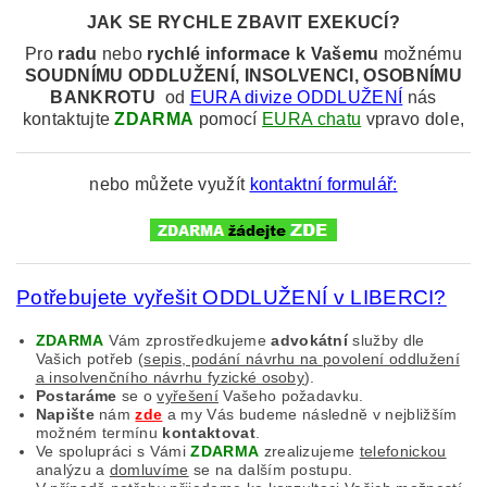
JAK SE RYCHLE ZBAVIT EXEKUCÍ?
Pro
radu
nebo
rychlé informace k
Vašemu
možnému
SOUDNÍMU
ODDLUŽENÍ, INSOLVENCI, OSOBNÍMU
BANKROTU
od
EURA divize ODDLUŽENÍ
nás
kontaktujte
ZDARMA
pomocí
EURA chatu
vpravo dole,
nebo můžete využít
kontaktní formulář:
Potřebujete vyřešit ODDLUŽENÍ v LIBERCI?
ZDARMA
Vám zprostředkujeme
advokátní
služby dle
Vašich potřeb (
sepis, podání návrhu na povolení oddlužení
a insolvenčního návrhu fyzické osoby
).
Postaráme
se o
vyřešení
Vašeho požadavku.
Napište
nám
zde
a my Vás budeme následně v nejbližším
možném termínu
kontaktovat
.
Ve spolupráci s Vámi
ZDARMA
zrealizujeme
telefonickou
analýzu a
domluvíme
se na dalším postupu.