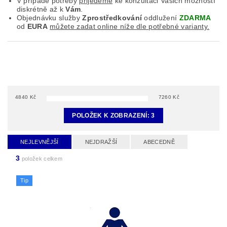
V případě potřeby
přijedeme
ke konzultaci Vašich možností
diskrétně až k
Vám
.
Objednávku služby
Zprostředkování
oddlužení
ZDARMA
od
EURA
můžete zadat online níže dle potřebné varianty.
4840
Kč
7260
Kč
POLOŽEK K ZOBRAZENÍ:
3
NEJLEVNĚJŠÍ
NEJDRAŽŠÍ
ABECEDNĚ
3
položek celkem
Tip