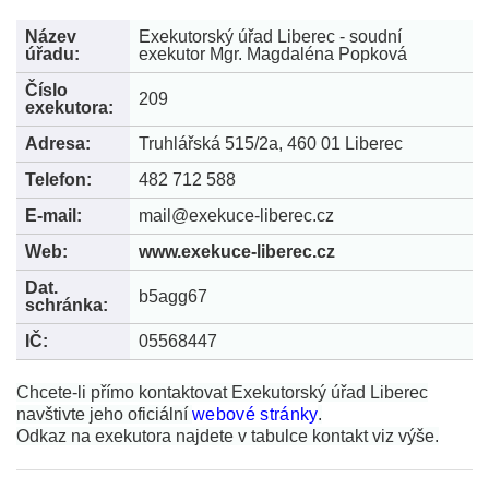
Název
Exekutorský úřad Liberec - soudní
úřadu:
exekutor Mgr. Magdaléna Popková
Číslo
209
exekutora:
Adresa:
Truhlářská 515/2a, 460 01 Liberec
Telefon:
482 712 588
E-mail:
mail@exekuce-liberec.cz
Web:
www.exekuce-liberec.cz
Dat.
b5agg67
schránka:
IČ:
05568447
Chcete-li přímo kontaktovat Exekutorský úřad Liberec
navštivte jeho oficiální
webové stránky
.
Odkaz na exekutora najdete v tabulce kontakt viz výše.