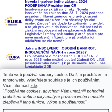
Novela insolvenčního zákona 2024
PODEPSÁNA Prezidentem ČR
Insolvence se zkrátí na 3 roky. Novelu
insolvenčního zákona dne 23. 7. 2024 podepsal
prezident. Hlavní změnou je právě zkrácení
délky trvání oddlužení pro všechny fyzické
osoby. Zároveň ale dojde ke zpřísnění pravidel,
a to jak pro vstup do insolvence, tak pro finální
získání osvobození od nesplacených dluhů.
Legislativní změny pak budou platné pouze pro
nové insolvenční řízení, pro již probíhající
oddlužení se nic nemění.
Jak na INSOLVENCI, OSOBNÍ BANKROT,
INSOLVENČNÍ NÁVRH v roce 2026?
Pro informace o možnostech ODDLUŽENÍ v
roce 2026 nebo možné podání žádosti ON-LINE
(insolvenčního návrhu) k příslušnému soudu nás
kontaktujte ZDE.
Tento web používá soubory cookie. Dalším procházením
tohoto webu vyjadřujete souhlas s jejich používáním..
Více informací
zde
.
Recenze o NÁS na GOOGLE
|
16 let REFERENCÍ v celé ČR
|
"
Používáme cookies, abychom Vám umožnili pohodlné
Recenze o NÁS na SEZNAMU
|
prohlížení webu a díky analýze provozu webu neustále
ŽÁDEJTE život BEZ DLUHŮ nebo EXEKUCÍ ZDE
zlepšovali jeho funkce, výkon a použitelnost.
"