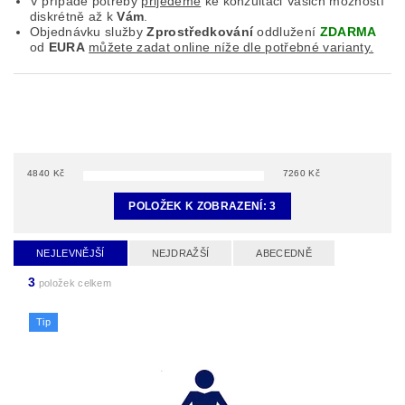
V případě potřeby
přijedeme
ke konzultaci Vašich možností
diskrétně až k
Vám
.
Objednávku služby
Zprostředkování
oddlužení
ZDARMA
od
EURA
můžete zadat online níže dle potřebné varianty.
4840
Kč
7260
Kč
POLOŽEK K ZOBRAZENÍ:
3
NEJLEVNĚJŠÍ
NEJDRAŽŠÍ
ABECEDNĚ
3
položek celkem
Tip