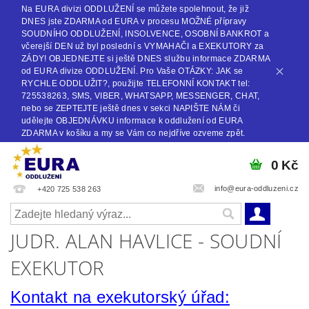
Na EURA divizi ODDLUŽENÍ se můžete spolehnout, že již
DNES jste ZDARMA od EURA v procesu MOŽNÉ přípravy
SOUDNÍHO ODDLUŽENÍ, INSOLVENCE, OSOBNÍ BANKROT a
včerejší DEN už byl poslední s VYMAHAČI a EXEKUTORY za
ZÁDY! OBJEDNEJTE si ještě DNES službu informace ZDARMA
od EURA divize ODDLUŽENÍ. Pro Vaše OTÁZKY: JAK se
RYCHLE ODDLUŽIT?, použijte TELEFONNÍ KONTAKT tel:
725538263, SMS, VIBER, WHATSAPP, MESSENGER, CHAT,
nebo se ZEPTEJTE ještě dnes v sekci NAPIŠTE NÁM či
udělejte OBJEDNÁVKU informace k oddlužení od EURA
ZDARMA v košíku a my se Vám co nejdříve ozveme zpět.
0 Kč
info@eura-oddluzeni.cz
+420 725 538 263
JUDR. ALAN HAVLICE - SOUDNÍ
EXEKUTOR
Kontakt na exekutorský úřad: