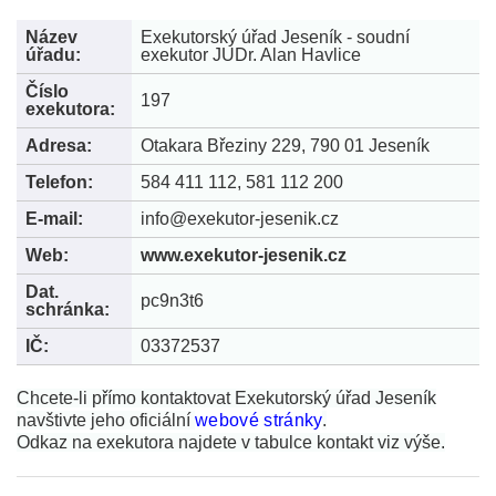
Název
Exekutorský úřad Jeseník - soudní
úřadu:
exekutor JUDr. Alan Havlice
Číslo
197
exekutora:
Adresa:
Otakara Březiny 229, 790 01 Jeseník
Telefon:
584 411 112, 581 112 200
E-mail:
info@exekutor-jesenik.cz
Web:
www.exekutor-jesenik.cz
Dat.
pc9n3t6
schránka:
IČ:
03372537
Chcete-li přímo kontaktovat Exekutorský úřad Jeseník
navštivte jeho oficiální
webové stránky
.
Odkaz na exekutora najdete v tabulce kontakt viz výše.