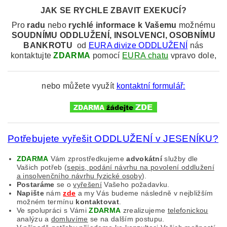
JAK SE RYCHLE ZBAVIT EXEKUCÍ?
Pro
radu
nebo
rychlé informace k
Vašemu
možnému
SOUDNÍMU
ODDLUŽENÍ, INSOLVENCI, OSOBNÍMU
BANKROTU
od
EURA divize ODDLUŽENÍ
nás
kontaktujte
ZDARMA
pomocí
EURA chatu
vpravo dole,
nebo můžete využít
kontaktní formulář:
Potřebujete vyřešit ODDLUŽENÍ v JESENÍKU?
ZDARMA
Vám zprostředkujeme
advokátní
služby dle
Vašich potřeb (
sepis, podání návrhu na povolení oddlužení
a insolvenčního návrhu fyzické osoby
).
Postaráme
se o
vyřešení
Vašeho požadavku.
Napište
nám
zde
a my Vás budeme následně v nejbližším
možném termínu
kontaktovat
.
Ve spolupráci s Vámi
ZDARMA
zrealizujeme
telefonickou
analýzu a
domluvíme
se na dalším postupu.