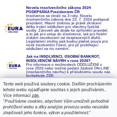
Novela insolvenčního zákona 2024
PODEPSÁNA Prezidentem ČR
Insolvence se zkrátí na 3 roky. Novelu
insolvenčního zákona dne 23. 7. 2024 podepsal
prezident. Hlavní změnou je právě zkrácení
délky trvání oddlužení pro všechny fyzické
osoby. Zároveň ale dojde ke zpřísnění pravidel,
a to jak pro vstup do insolvence, tak pro finální
získání osvobození od nesplacených dluhů.
Legislativní změny pak budou platné pouze pro
nové insolvenční řízení, pro již probíhající
oddlužení se nic nemění.
Jak na INSOLVENCI, OSOBNÍ BANKROT,
INSOLVENČNÍ NÁVRH v roce 2026?
Pro informace o možnostech ODDLUŽENÍ v
roce 2026 nebo možné podání žádosti ON-LINE
(insolvenčního návrhu) k příslušnému soudu nás
kontaktujte ZDE.
Tento web používá soubory cookie. Dalším procházením
tohoto webu vyjadřujete souhlas s jejich používáním..
Více informací
zde
.
Recenze o NÁS na GOOGLE
|
16 let REFERENCÍ v celé ČR
|
"
Používáme cookies, abychom Vám umožnili pohodlné
Recenze o NÁS na SEZNAMU
|
prohlížení webu a díky analýze provozu webu neustále
ŽÁDEJTE život BEZ DLUHŮ nebo EXEKUCÍ ZDE
zlepšovali jeho funkce, výkon a použitelnost.
"