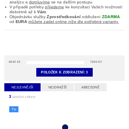
analýzu a
domluvíme
se na dalším postupu.
V případě potřeby
přijedeme
ke konzultaci Vašich možností
diskrétně až k
Vám
.
Objednávku služby
Zprostředkování
oddlužení
ZDARMA
od
EURA
můžete zadat online níže dle potřebné varianty.
4840
Kč
7260
Kč
POLOŽEK K ZOBRAZENÍ:
3
NEJLEVNĚJŠÍ
NEJDRAŽŠÍ
ABECEDNĚ
3
položek celkem
Tip