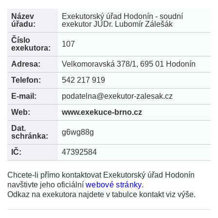
Název
Exekutorský úřad Hodonín - soudní
úřadu:
exekutor JUDr. Lubomír Zálešák
Číslo
107
exekutora:
Adresa:
Velkomoravská 378/1, 695 01 Hodonín
Telefon:
542 217 919
E-mail:
podatelna@exekutor-zalesak.cz
Web:
www.exekuce-brno.cz
Dat.
g6wg88g
schránka:
IČ:
47392584
Chcete-li přímo kontaktovat Exekutorský úřad Hodonín
navštivte jeho oficiální
webové stránky
.
Odkaz na exekutora najdete v tabulce kontakt viz výše.