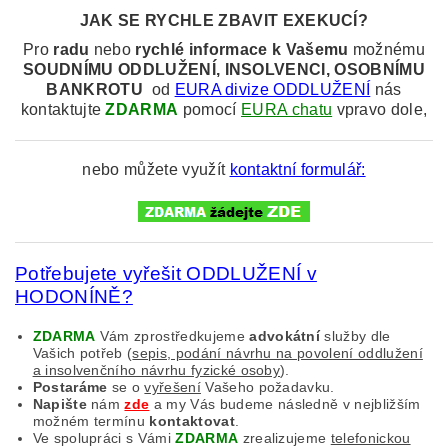
JAK SE RYCHLE ZBAVIT EXEKUCÍ?
Pro
radu
nebo
rychlé informace k
Vašemu
možnému
SOUDNÍMU
ODDLUŽENÍ, INSOLVENCI, OSOBNÍMU
BANKROTU
od
EURA divize ODDLUŽENÍ
nás
kontaktujte
ZDARMA
pomocí
EURA chatu
vpravo dole,
nebo můžete využít
kontaktní formulář:
Potřebujete vyřešit ODDLUŽENÍ v
HODONÍNĚ?
ZDARMA
Vám zprostředkujeme
advokátní
služby dle
Vašich potřeb (
sepis, podání návrhu na povolení oddlužení
a insolvenčního návrhu fyzické osoby
).
Postaráme
se o
vyřešení
Vašeho požadavku.
Napište
nám
zde
a my Vás budeme následně v nejbližším
možném termínu
kontaktovat
.
Ve spolupráci s Vámi
ZDARMA
zrealizujeme
telefonickou