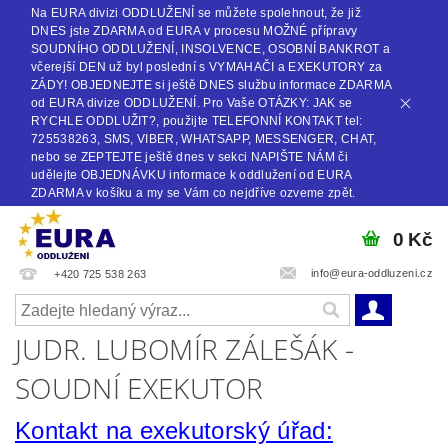
Na EURA divizi ODDLUŽENÍ se můžete spolehnout, že již
DNES jste ZDARMA od EURA v procesu MOŽNÉ přípravy
SOUDNÍHO ODDLUŽENÍ, INSOLVENCE, OSOBNÍ BANKROT a
včerejší DEN už byl poslední s VYMAHAČI a EXEKUTORY za
ZÁDY! OBJEDNEJTE si ještě DNES službu informace ZDARMA
od EURA divize ODDLUŽENÍ. Pro Vaše OTÁZKY: JAK se
RYCHLE ODDLUŽIT?, použijte TELEFONNÍ KONTAKT tel:
725538263, SMS, VIBER, WHATSAPP, MESSENGER, CHAT,
nebo se ZEPTEJTE ještě dnes v sekci NAPIŠTE NÁM či
udělejte OBJEDNÁVKU informace k oddlužení od EURA
ZDARMA v košíku a my se Vám co nejdříve ozveme zpět.
0 Kč
info@eura-oddluzeni.cz
+420 725 538 263
JUDR. LUBOMÍR ZÁLEŠÁK -
SOUDNÍ EXEKUTOR
Kontakt na exekutorský úřad: