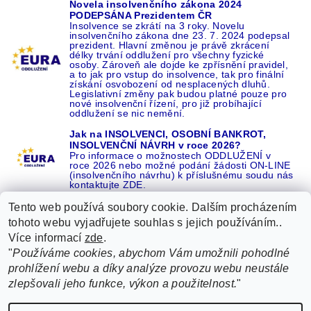
Novela insolvenčního zákona 2024
PODEPSÁNA Prezidentem ČR
Insolvence se zkrátí na 3 roky. Novelu
insolvenčního zákona dne 23. 7. 2024 podepsal
prezident. Hlavní změnou je právě zkrácení
délky trvání oddlužení pro všechny fyzické
osoby. Zároveň ale dojde ke zpřísnění pravidel,
a to jak pro vstup do insolvence, tak pro finální
získání osvobození od nesplacených dluhů.
Legislativní změny pak budou platné pouze pro
nové insolvenční řízení, pro již probíhající
oddlužení se nic nemění.
Jak na INSOLVENCI, OSOBNÍ BANKROT,
INSOLVENČNÍ NÁVRH v roce 2026?
Pro informace o možnostech ODDLUŽENÍ v
roce 2026 nebo možné podání žádosti ON-LINE
(insolvenčního návrhu) k příslušnému soudu nás
kontaktujte ZDE.
Tento web používá soubory cookie. Dalším procházením
tohoto webu vyjadřujete souhlas s jejich používáním..
Více informací
zde
.
Recenze o NÁS na GOOGLE
|
16 let REFERENCÍ v celé ČR
|
"
Používáme cookies, abychom Vám umožnili pohodlné
Recenze o NÁS na SEZNAMU
|
prohlížení webu a díky analýze provozu webu neustále
ŽÁDEJTE život BEZ DLUHŮ nebo EXEKUCÍ ZDE
zlepšovali jeho funkce, výkon a použitelnost.
"