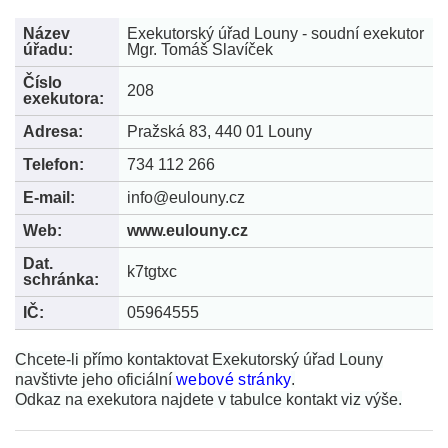
Název
Exekutorský úřad Louny - soudní exekutor
úřadu:
Mgr. Tomáš Slavíček
Číslo
208
exekutora:
Adresa:
Pražská 83, 440 01 Louny
Telefon:
734 112 266
E-mail:
info@eulouny.cz
Web:
www.eulouny.cz
Dat.
k7tgtxc
schránka:
IČ:
05964555
Chcete-li přímo kontaktovat Exekutorský úřad Louny
navštivte jeho oficiální
webové stránky
.
Odkaz na exekutora najdete v tabulce kontakt viz výše.