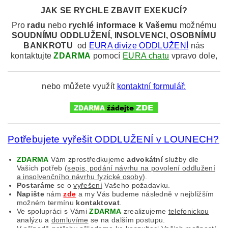
JAK SE RYCHLE ZBAVIT EXEKUCÍ?
Pro
radu
nebo
rychlé informace k
Vašemu
možnému
SOUDNÍMU
ODDLUŽENÍ, INSOLVENCI, OSOBNÍMU
BANKROTU
od
EURA divize ODDLUŽENÍ
nás
kontaktujte
ZDARMA
pomocí
EURA chatu
vpravo dole,
nebo můžete využít
kontaktní formulář:
Potřebujete vyřešit ODDLUŽENÍ v LOUNECH?
ZDARMA
Vám zprostředkujeme
advokátní
služby dle
Vašich potřeb (
sepis, podání návrhu na povolení oddlužení
a insolvenčního návrhu fyzické osoby
).
Postaráme
se o
vyřešení
Vašeho požadavku.
Napište
nám
zde
a my Vás budeme následně v nejbližším
možném termínu
kontaktovat
.
Ve spolupráci s Vámi
ZDARMA
zrealizujeme
telefonickou
analýzu a
domluvíme
se na dalším postupu.