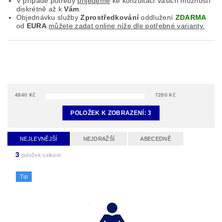
V případě potřeby
přijedeme
ke konzultaci Vašich možností
diskrétně až k
Vám
.
Objednávku služby
Zprostředkování
oddlužení
ZDARMA
od
EURA
můžete zadat online níže dle potřebné varianty.
4840
Kč
7260
Kč
POLOŽEK K ZOBRAZENÍ:
3
NEJLEVNĚJŠÍ
NEJDRAŽŠÍ
ABECEDNĚ
3
položek celkem
Tip