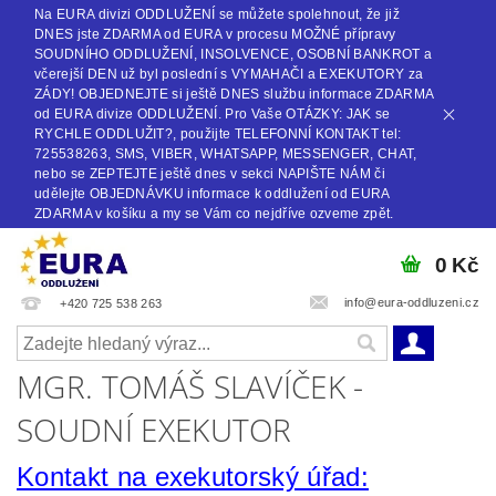
Na EURA divizi ODDLUŽENÍ se můžete spolehnout, že již
DNES jste ZDARMA od EURA v procesu MOŽNÉ přípravy
SOUDNÍHO ODDLUŽENÍ, INSOLVENCE, OSOBNÍ BANKROT a
včerejší DEN už byl poslední s VYMAHAČI a EXEKUTORY za
ZÁDY! OBJEDNEJTE si ještě DNES službu informace ZDARMA
od EURA divize ODDLUŽENÍ. Pro Vaše OTÁZKY: JAK se
RYCHLE ODDLUŽIT?, použijte TELEFONNÍ KONTAKT tel:
725538263, SMS, VIBER, WHATSAPP, MESSENGER, CHAT,
nebo se ZEPTEJTE ještě dnes v sekci NAPIŠTE NÁM či
udělejte OBJEDNÁVKU informace k oddlužení od EURA
ZDARMA v košíku a my se Vám co nejdříve ozveme zpět.
0 Kč
info@eura-oddluzeni.cz
+420 725 538 263
MGR. TOMÁŠ SLAVÍČEK -
SOUDNÍ EXEKUTOR
Kontakt na exekutorský úřad: