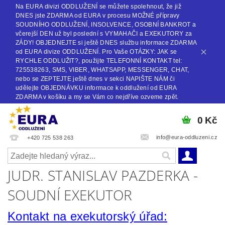
Na EURA divizi ODDLUŽENÍ se můžete spolehnout, že již
DNES jste ZDARMA od EURA v procesu MOŽNÉ přípravy
SOUDNÍHO ODDLUŽENÍ, INSOLVENCE, OSOBNÍ BANKROT a
včerejší DEN už byl poslední s VYMAHAČI a EXEKUTORY za
ZÁDY! OBJEDNEJTE si ještě DNES službu informace ZDARMA
od EURA divize ODDLUŽENÍ. Pro Vaše OTÁZKY: JAK se
RYCHLE ODDLUŽIT?, použijte TELEFONNÍ KONTAKT tel:
725538263, SMS, VIBER, WHATSAPP, MESSENGER, CHAT,
nebo se ZEPTEJTE ještě dnes v sekci NAPIŠTE NÁM či
udělejte OBJEDNÁVKU informace k oddlužení od EURA
ZDARMA v košíku a my se Vám co nejdříve ozveme zpět.
0 Kč
info@eura-oddluzeni.cz
+420 725 538 263
JUDR. STANISLAV PAZDERKA -
SOUDNÍ EXEKUTOR
Kontakt na exekutorský úřad: