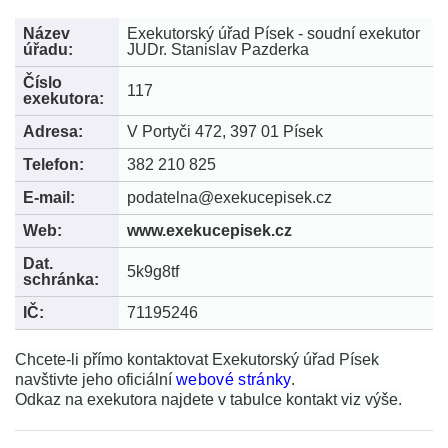
Název
Exekutorský úřad Písek - soudní exekutor
úřadu:
JUDr. Stanislav Pazderka
Číslo
117
exekutora:
Adresa:
V Portyči 472, 397 01 Písek
Telefon:
382 210 825
E-mail:
podatelna@exekucepisek.cz
Web:
www.exekucepisek.cz
Dat.
5k9g8tf
schránka:
IČ:
71195246
Chcete-li přímo kontaktovat Exekutorský úřad Písek
navštivte jeho oficiální
webové stránky
.
Odkaz na exekutora najdete v tabulce kontakt viz výše.