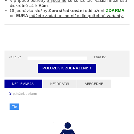
V případě potřeby
přijedeme
ke konzultaci Vašich možností
diskrétně až k
Vám
.
Objednávku služby
Zprostředkování
oddlužení
ZDARMA
od
EURA
můžete zadat online níže dle potřebné varianty.
4840
Kč
7260
Kč
POLOŽEK K ZOBRAZENÍ:
3
NEJLEVNĚJŠÍ
NEJDRAŽŠÍ
ABECEDNĚ
3
položek celkem
Tip