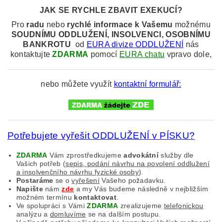
JAK SE RYCHLE ZBAVIT EXEKUCÍ?
Pro
radu
nebo
rychlé informace k
Vašemu
možnému
SOUDNÍMU
ODDLUŽENÍ, INSOLVENCI, OSOBNÍMU
BANKROTU
od
EURA divize ODDLUŽENÍ
nás
kontaktujte
ZDARMA
pomocí
EURA chatu
vpravo dole,
nebo můžete využít
kontaktní formulář:
Potřebujete vyřešit ODDLUŽENÍ v PÍSKU?
ZDARMA
Vám zprostředkujeme
advokátní
služby dle
Vašich potřeb (
sepis, podání návrhu na povolení oddlužení
a insolvenčního návrhu fyzické osoby
).
Postaráme
se o
vyřešení
Vašeho požadavku.
Napište
nám
zde
a my Vás budeme následně v nejbližším
možném termínu
kontaktovat
.
Ve spolupráci s Vámi
ZDARMA
zrealizujeme
telefonickou
analýzu a
domluvíme
se na dalším postupu.