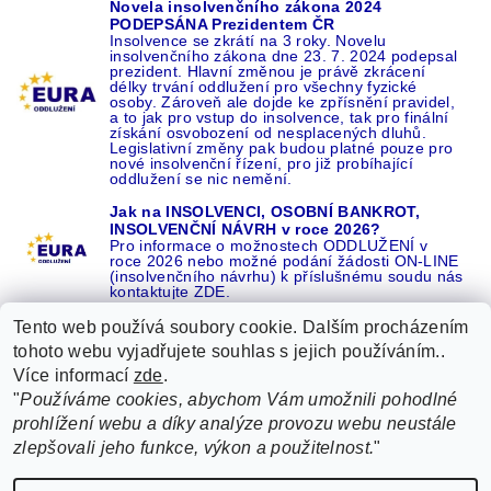
Novela insolvenčního zákona 2024
PODEPSÁNA Prezidentem ČR
Insolvence se zkrátí na 3 roky. Novelu
insolvenčního zákona dne 23. 7. 2024 podepsal
prezident. Hlavní změnou je právě zkrácení
délky trvání oddlužení pro všechny fyzické
osoby. Zároveň ale dojde ke zpřísnění pravidel,
a to jak pro vstup do insolvence, tak pro finální
získání osvobození od nesplacených dluhů.
Legislativní změny pak budou platné pouze pro
nové insolvenční řízení, pro již probíhající
oddlužení se nic nemění.
Jak na INSOLVENCI, OSOBNÍ BANKROT,
INSOLVENČNÍ NÁVRH v roce 2026?
Pro informace o možnostech ODDLUŽENÍ v
roce 2026 nebo možné podání žádosti ON-LINE
(insolvenčního návrhu) k příslušnému soudu nás
kontaktujte ZDE.
Tento web používá soubory cookie. Dalším procházením
tohoto webu vyjadřujete souhlas s jejich používáním..
Více informací
zde
.
Recenze o NÁS na GOOGLE
|
16 let REFERENCÍ v celé ČR
|
"
Používáme cookies, abychom Vám umožnili pohodlné
Recenze o NÁS na SEZNAMU
|
prohlížení webu a díky analýze provozu webu neustále
ŽÁDEJTE život BEZ DLUHŮ nebo EXEKUCÍ ZDE
zlepšovali jeho funkce, výkon a použitelnost.
"