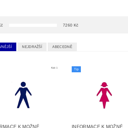
Kč
7260
Kč
VNĚJŠÍ
NEJDRAŽŠÍ
ABECEDNĚ
Kód:
1
Tip
ORMACE K MOŽNÉ
INFORMACE K MOŽNÉ