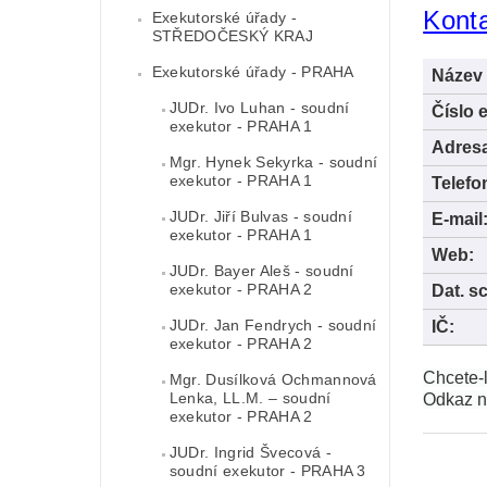
Konta
Exekutorské úřady -
STŘEDOČESKÝ KRAJ
Exekutorské úřady - PRAHA
Název 
JUDr. Ivo Luhan - soudní
Číslo 
exekutor - PRAHA 1
Adres
Mgr. Hynek Sekyrka - soudní
exekutor - PRAHA 1
Telefo
JUDr. Jiří Bulvas - soudní
E-mail
exekutor - PRAHA 1
Web:
JUDr. Bayer Aleš - soudní
exekutor - PRAHA 2
Dat. s
JUDr. Jan Fendrych - soudní
IČ:
exekutor - PRAHA 2
Chcete-l
Mgr. Dusílková Ochmannová
Lenka, LL.M. – soudní
Odkaz n
exekutor - PRAHA 2
JUDr. Ingrid Švecová -
soudní exekutor - PRAHA 3