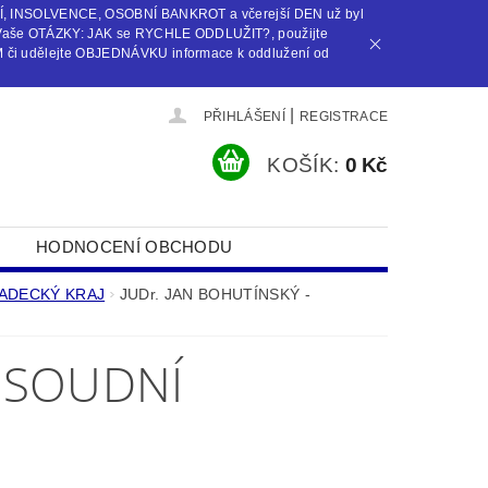
Í, INSOLVENCE, OSOBNÍ BANKROT a včerejší DEN už byl
Vaše OTÁZKY: JAK se RYCHLE ODDLUŽIT?, použijte
i udělejte OBJEDNÁVKU informace k oddlužení od
|
PŘIHLÁŠENÍ
REGISTRACE
KOŠÍK:
0 Kč
HODNOCENÍ OBCHODU
RADECKÝ KRAJ
JUDr. JAN BOHUTÍNSKÝ -
- SOUDNÍ