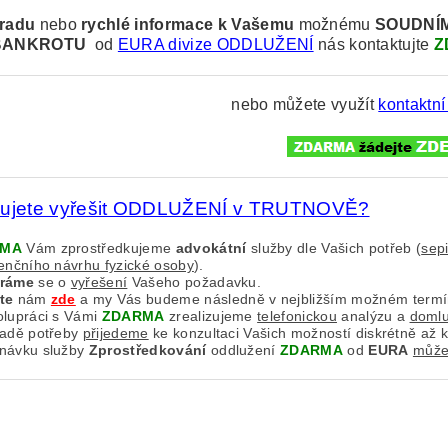
radu
nebo
rychlé informace k
Vašemu
možnému
SOUDNÍ
BANKROTU
od
EURA divize ODDLUŽENÍ
nás kontaktujte
Z
nebo můžete využít
kontaktní
bujete vyřešit ODDLUŽENÍ v TRUTNOVĚ?
RMA
Vám zprostředkujeme
advokátní
služby dle Vašich potřeb (
sep
venčního návrhu fyzické osoby
).
aráme
se o
vyřešení
Vašeho požadavku.
te
nám
zde
a my Vás budeme následně v nejbližším možném term
olupráci s Vámi
ZDARMA
zrealizujeme
telefonickou
analýzu a
doml
padě potřeby
přijedeme
ke konzultaci Vašich možností diskrétně až 
návku služby
Zprostředkování
oddlužení
ZDARMA
od
EURA
můžet