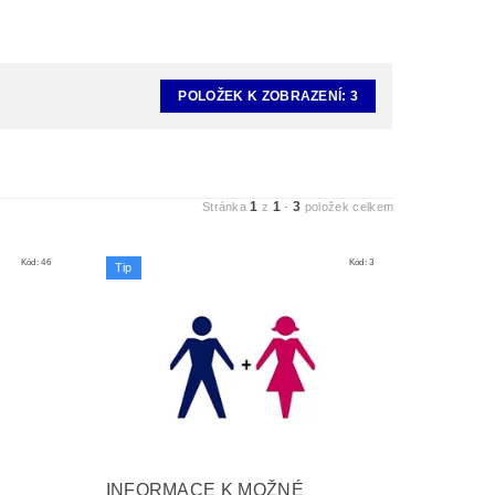
POLOŽEK K ZOBRAZENÍ:
3
1
1
3
Stránka
z
-
položek celkem
Kód:
46
Kód:
3
Tip
INFORMACE K MOŽNÉ