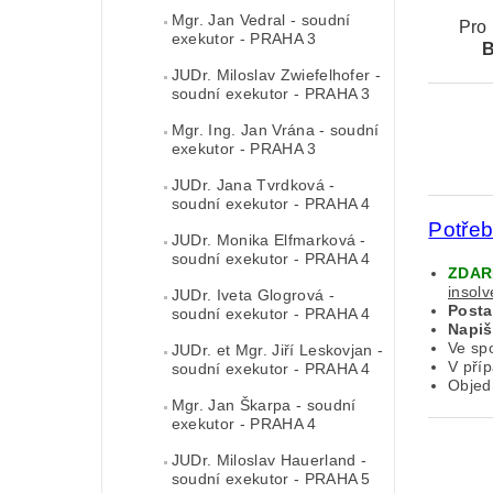
Mgr. Jan Vedral - soudní
Pro
exekutor - PRAHA 3
JUDr. Miloslav Zwiefelhofer -
soudní exekutor - PRAHA 3
Mgr. Ing. Jan Vrána - soudní
exekutor - PRAHA 3
JUDr. Jana Tvrdková -
soudní exekutor - PRAHA 4
Potře
JUDr. Monika Elfmarková -
soudní exekutor - PRAHA 4
ZDA
insol
JUDr. Iveta Glogrová -
Post
soudní exekutor - PRAHA 4
Napiš
Ve sp
JUDr. et Mgr. Jiří Leskovjan -
V pří
soudní exekutor - PRAHA 4
Objed
Mgr. Jan Škarpa - soudní
exekutor - PRAHA 4
JUDr. Miloslav Hauerland -
soudní exekutor - PRAHA 5