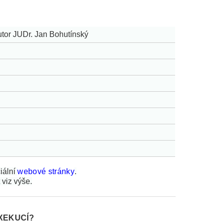
utor JUDr. Jan Bohutínský
ciální
webové stránky
.
viz výše.
XEKUCÍ?