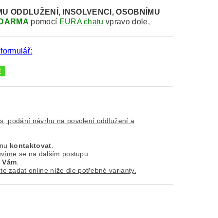
MU
ODDLUŽENÍ, INSOLVENCI, OSOBNÍMU
DARMA
pomocí
EURA chatu
vpravo dole,
 formulář:
is, podání návrhu na povolení oddlužení a
ínu
kontaktovat
.
uvíme
se na dalším postupu.
k
Vám
.
e zadat online níže dle potřebné varianty.