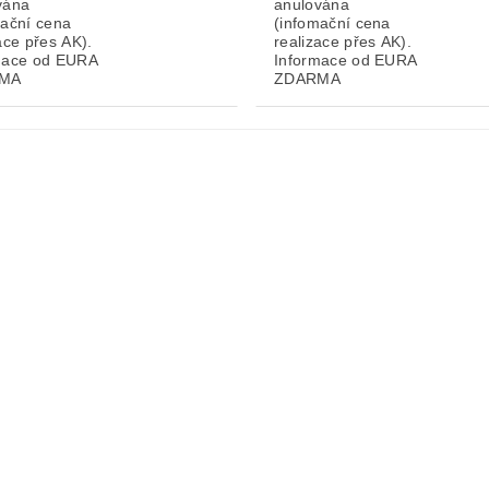
vána
anulována
mační cena
(infomační cena
ace přes AK).
realizace přes AK).
mace od EURA
Informace od EURA
MA
ZDARMA