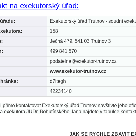
kt na exekutorský úřad:
úřadu:
Exekutorský úřad Trutnov - soudní exek
exekutora:
158
a:
Ječná 479, 541 03 Trutnov 3
n:
499 841 570
:
podatelna@exekutor-trutnov.cz
www.exekutor-trutnov.cz
chránka:
d7itegh
42234140
i přímo kontaktovat Exekutorský úřad Trutnov navštivte jeho ofi
a exekutora JUDr. Bohutínského Jana najdete v tabulce kontakt 
JAK SE RYCHLE ZBAVIT E