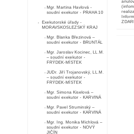
anulo
(info
Mgr. Martina Havlová -
realiz
soudní exekutor - PRAHA 10
Infor
ZDAR
Exekutorské úřady -
MORAVSKOSLEZSKÝ KRAJ
Mgr. Blanka Březinová –
soudní exekutor - BRUNTÁL
Mgr. Jaroslav Kocinec, LL.M.
– soudní exekutor -
FRÝDEK-MÍSTEK
JUDr. Jiří Trojanovský, LL.M.
– soudní exekutor -
FRÝDEK-MÍSTEK
Mgr. Simona Kiselová –
soudní exekutor - KARVINÁ
Mgr. Pavel Struminský –
soudní exekutor - KARVINÁ
Mgr. Ing. Monika Michlová –
soudní exekutor - NOVÝ
JIČÍN