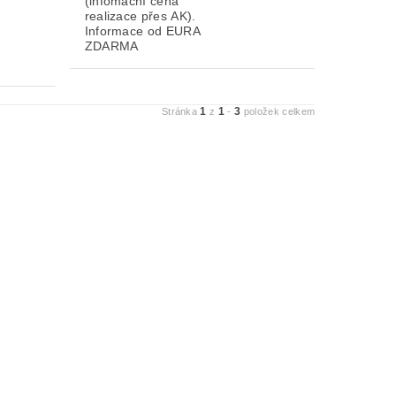
(infomační cena
realizace přes AK).
Informace od EURA
ZDARMA
1
1
3
Stránka
z
-
položek celkem