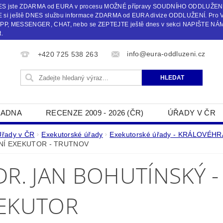
 DNES jste ZDARMA od EURA v procesu MOŽNÉ přípravy SOUDNÍHO ODDLUŽEN
i ještě DNES službu informace ZDARMA od EURA divize ODDLUŽENÍ. Pro 
, MESSENGER, CHAT, nebo se ZEPTEJTE ještě dnes v sekci NAPIŠTE NÁM č
.
info@eura-oddluzeni.cz
+420 725 538 263
ADNA
RECENZE 2009 - 2026 (ČR)
ÚŘADY V ČR
NAPIŠTE NÁM
Úřady v ČR
Exekutorské úřady
Exekutorské úřady - KRÁLOVÉH
NÍ EXEKUTOR - TRUTNOV
DR. JAN BOHUTÍNSKÝ 
EKUTOR