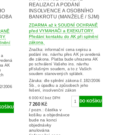
REALIZACI A PODÁNÍ
HO
INSOLVENCE A OSOBNÍHO
SOBA
BANKROTU (MANŽELÉ / SJM)
ZDARMA až k SOUDNÍ OCHRANĚ
před VYMAHAČI a EXEKUTORY.
RANĚ
Předání kontaktu do AK při splnění
RY.
zákona.
lnění
Značka:
informační cena sepisu a
podání ins. návrhu přes AK je uvedená
 a
dle zákona. Platba bude uhrazena AK
uvedená
po schválení Vašeho ins. návrhu
ena AK
příslušným soudem, a to z Vašich
u
soudem stanovených splátek.
ch
Záruka: dle splnění zákona č.182/2006
Sb., o úpadku a způsobech jeho
82/2006
řešení, insolvenční zákon
6 000 Kč bez DPH
7 260 Kč
/ pozn.: částka v
košíku a objednávce
bude na konci
objednávky
anulována