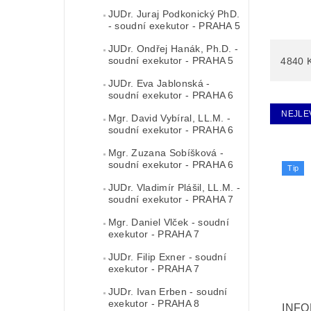
JUDr. Juraj Podkonický PhD.
- soudní exekutor - PRAHA 5
JUDr. Ondřej Hanák, Ph.D. -
soudní exekutor - PRAHA 5
4840
JUDr. Eva Jablonská -
soudní exekutor - PRAHA 6
NEJLE
Mgr. David Vybíral, LL.M. -
soudní exekutor - PRAHA 6
Mgr. Zuzana Sobíšková -
soudní exekutor - PRAHA 6
Tip
JUDr. Vladimír Plášil, LL.M. -
soudní exekutor - PRAHA 7
Mgr. Daniel Vlček - soudní
exekutor - PRAHA 7
JUDr. Filip Exner - soudní
exekutor - PRAHA 7
JUDr. Ivan Erben - soudní
exekutor - PRAHA 8
INF