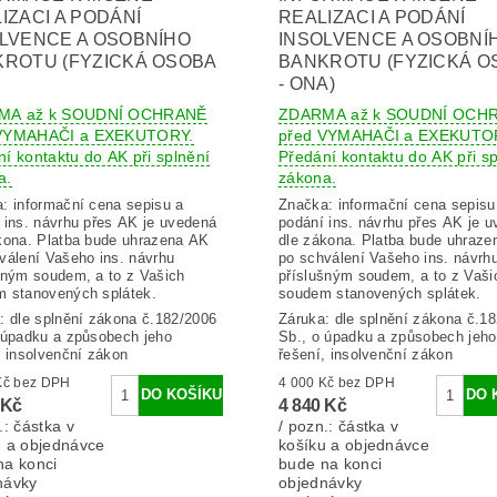
IZACI A PODÁNÍ
REALIZACI A PODÁNÍ
LVENCE A OSOBNÍHO
INSOLVENCE A OSOBNÍ
ROTU (FYZICKÁ OSOBA
BANKROTU (FYZICKÁ O
- ONA)
MA až k SOUDNÍ OCHRANĚ
ZDARMA až k SOUDNÍ OCH
 VYMAHAČI a EXEKUTORY.
před VYMAHAČI a EXEKUTO
í kontaktu do AK při splnění
Předání kontaktu do AK při sp
a.
zákona.
a:
informační cena sepisu a
Značka:
informační cena sepisu
 ins. návrhu přes AK je uvedená
podání ins. návrhu přes AK je 
kona. Platba bude uhrazena AK
dle zákona. Platba bude uhraz
válení Vašeho ins. návrhu
po schválení Vašeho ins. návrh
šným soudem, a to z Vašich
příslušným soudem, a to z Vaši
 stanovených splátek.
soudem stanovených splátek.
: dle splnění zákona č.182/2006
Záruka: dle splnění zákona č.1
 úpadku a způsobech jeho
Sb., o úpadku a způsobech jeho
, insolvenční zákon
řešení, insolvenční zákon
4 000 Kč bez DPH
4 000 Kč bez DPH
 Kč
4 840 Kč
.: částka v
/ pozn.: částka v
u a objednávce
košíku a objednávce
na konci
bude na konci
návky
objednávky