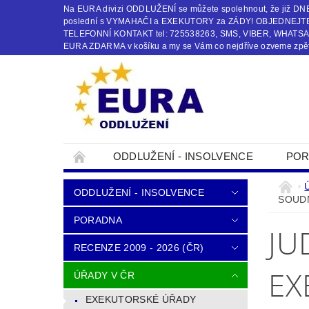
Na EURA divizi ODDLUŽENÍ se můžete spolehnout, že již
poslední s VYMAHAČI a EXEKUTORY za ZÁDY! OBJEDNEJTE s
TELEFONNÍ KONTAKT tel: 725538263, SMS, VIBER, WHATSAPP
EURA ZDARMA v košíku a my se Vám co nejdříve ozveme zpět
ODDLUŽENÍ - INSOLVENCE
POR
OBCHODNÍ PODMÍNKY
KONTAKTY
ODDLUŽENÍ - INSOLVENCE
SOUD
PORADNA
JU
RECENZE 2009 - 2026 (ČR)
EX
ÚŘADY V ČR
EXEKUTORSKÉ ÚŘADY