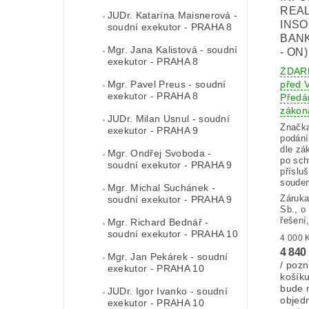
REAL
JUDr. Katarína Maisnerová -
INSO
soudní exekutor - PRAHA 8
BANK
Mgr. Jana Kalistová - soudní
- ON)
exekutor - PRAHA 8
ZDAR
Mgr. Pavel Preus - soudní
před
exekutor - PRAHA 8
Předán
zákon
JUDr. Milan Usnul - soudní
Značk
exekutor - PRAHA 9
podání
dle zá
Mgr. Ondřej Svoboda -
po sch
soudní exekutor - PRAHA 9
příslu
soudem
Mgr. Michal Suchánek -
Záruka
soudní exekutor - PRAHA 9
Sb., o
řešení
Mgr. Richard Bednář -
soudní exekutor - PRAHA 10
4 840
Mgr. Jan Pekárek - soudní
/ pozn
exekutor - PRAHA 10
košík
bude 
JUDr. Igor Ivanko - soudní
objed
exekutor - PRAHA 10