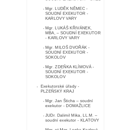
Mgr. LUDĚK NĚMEC -
SOUDNÍ EXEKUTOR -
KARLOVY VARY
Mgr. LUKÁŠ KŘIVÁNEK,
MBA, – SOUDNÍ EXEKUTOR
- KARLOVY VARY
Mgr. MILOŠ DVOŘÁK -
SOUDNÍ EXEKUTOR -
SOKOLOV
Mgr. ZDEŇKA KLÍMOVÁ -
SOUDNÍ EXEKUTOR -
SOKOLOV
Exekutorské úřady -
PLZEŇSKÝ KRAJ
Mgr. Jan Šticha – soudní
exekutor - DOMAŽLICE
JUDr. Dalimil Mika, LL.M. –
soudní exekutor - KLATOVY
Mgr. et Mgr. Lenka Kozlová –