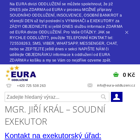
Na EURA divizi ODDLUŽENÍ se můžete spolehnout, že již
DNES jste ZDARMA od EURA v procesu MOŽNÉ přípravy
SOUDNÍHO ODDLUŽENÍ, INSOLVENCE, OSOBNÍ BANKROT a
včerejší DEN už byl poslední s VYMAHAČI a EXEKUTORY za
ZÁDY! OBJEDNEJTE si ještě DNES službu informace ZDARMA
od EURA divize ODDLUŽENÍ. Pro Vaše OTÁZKY: JAK se
RYCHLE ODDLUŽIT?, použijte TELEFONNÍ KONTAKT tel:
725538263, SMS, VIBER, WHATSAPP, MESSENGER, CHAT,
nebo se ZEPTEJTE ještě dnes v sekci NAPIŠTE NÁM či
udělejte OBJEDNÁVKU informace k oddlužení od EURA
ZDARMA v košíku a my se Vám co nejdříve ozveme zpět.
0 Kč
info@eura-oddluzeni.cz
+420 725 538 263
MGR. JIŘÍ KRÁL – SOUDNÍ
EXEKUTOR
Kontakt na exekutorský úřad: