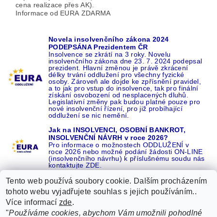
cena realizace přes AK).
Informace od EURA ZDARMA
Novela insolvenčního zákona 2024
PODEPSÁNA Prezidentem ČR
Insolvence se zkrátí na 3 roky. Novelu
insolvenčního zákona dne 23. 7. 2024 podepsal
prezident. Hlavní změnou je právě zkrácení
délky trvání oddlužení pro všechny fyzické
osoby. Zároveň ale dojde ke zpřísnění pravidel,
a to jak pro vstup do insolvence, tak pro finální
získání osvobození od nesplacených dluhů.
Legislativní změny pak budou platné pouze pro
nové insolvenční řízení, pro již probíhající
oddlužení se nic nemění.
Jak na INSOLVENCI, OSOBNÍ BANKROT,
INSOLVENČNÍ NÁVRH v roce 2026?
Pro informace o možnostech ODDLUŽENÍ v
roce 2026 nebo možné podání žádosti ON-LINE
(insolvenčního návrhu) k příslušnému soudu nás
kontaktujte ZDE.
Tento web používá soubory cookie. Dalším procházením
tohoto webu vyjadřujete souhlas s jejich používáním..
Více informací
zde
.
Recenze o NÁS na GOOGLE
|
16 let REFERENCÍ v celé ČR
|
"
Používáme cookies, abychom Vám umožnili pohodlné
Recenze o NÁS na SEZNAMU
|