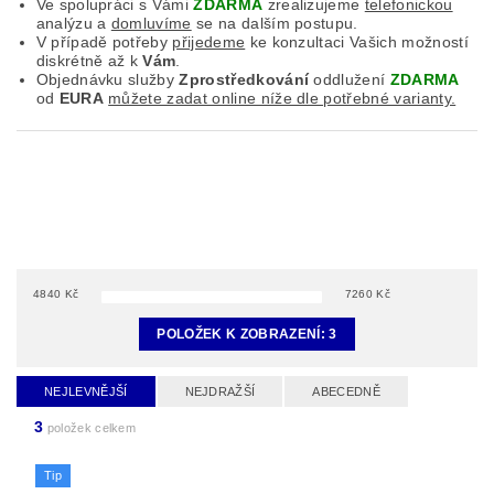
Ve spolupráci s Vámi
ZDARMA
zrealizujeme
telefonickou
analýzu a
domluvíme
se na dalším postupu.
V případě potřeby
přijedeme
ke konzultaci Vašich možností
diskrétně až k
Vám
.
Objednávku služby
Zprostředkování
oddlužení
ZDARMA
od
EURA
můžete zadat online níže dle potřebné varianty.
4840
Kč
7260
Kč
POLOŽEK K ZOBRAZENÍ:
3
NEJLEVNĚJŠÍ
NEJDRAŽŠÍ
ABECEDNĚ
3
položek celkem
Tip