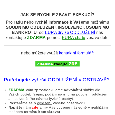
JAK SE RYCHLE ZBAVIT EXEKUCÍ?
Pro
radu
nebo
rychlé informace k
Vašemu
možnému
SOUDNÍMU
ODDLUŽENÍ, INSOLVENCI, OSOBNÍMU
BANKROTU
od
EURA divize ODDLUŽENÍ
nás
kontaktujte
ZDARMA
pomocí
EURA chatu
vpravo dole,
nebo můžete využít
kontaktní formulář:
Potřebujete vyřešit ODDLUŽENÍ v OSTRAVĚ?
ZDARMA
Vám zprostředkujeme
advokátní
služby dle
Vašich potřeb (
sepis, podání návrhu na povolení oddlužení
a insolvenčního návrhu fyzické osoby
).
Postaráme
se o
vyřešení
Vašeho požadavku.
Napište
nám
zde
a my Vás budeme následně v nejbližším
možném termínu
kontaktovat
.