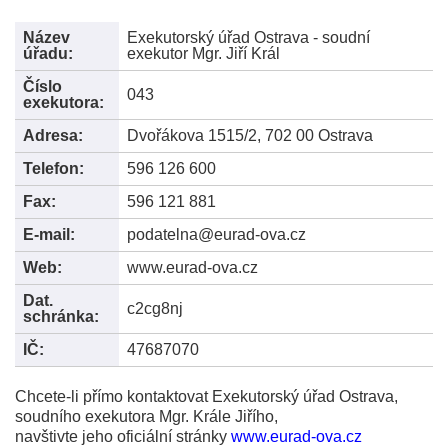
Název
Exekutorský úřad Ostrava - soudní
úřadu:
exekutor Mgr. Jiří Král
Číslo
043
exekutora:
Adresa:
Dvořákova 1515/2, 702 00 Ostrava
Telefon:
596 126 600
Fax:
596 121 881
E-mail:
podatelna@eurad-ova.cz
Web:
www.eurad-ova.cz
Dat.
c2cg8nj
schránka:
IČ:
47687070
Chcete-li přímo kontaktovat Exekutorský úřad Ostrava,
soudního exekutora Mgr. Krále Jiřího,
navštivte jeho oficiální stránky
www.eurad-ova.cz