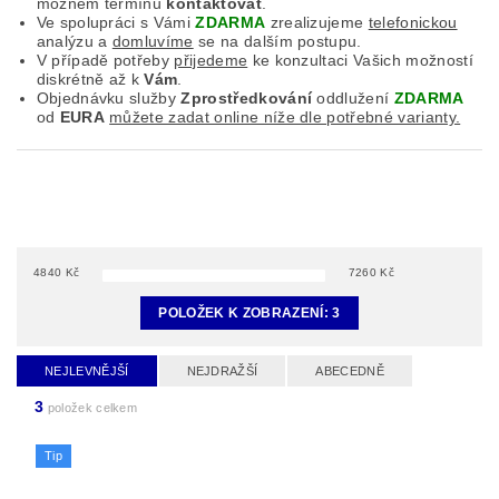
možném termínu
kontaktovat
.
Ve spolupráci s Vámi
ZDARMA
zrealizujeme
telefonickou
analýzu a
domluvíme
se na dalším postupu.
V případě potřeby
přijedeme
ke konzultaci Vašich možností
diskrétně až k
Vám
.
Objednávku služby
Zprostředkování
oddlužení
ZDARMA
od
EURA
můžete zadat online níže dle potřebné varianty.
4840
Kč
7260
Kč
POLOŽEK K ZOBRAZENÍ:
3
NEJLEVNĚJŠÍ
NEJDRAŽŠÍ
ABECEDNĚ
3
položek celkem
Tip