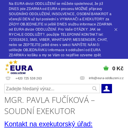
Na EURA divizi ODDLUŽENÍ se můžete spolehnout, že již
DNES jste ZDARMA od EURA v procesu MOŽNÉ přípravy
SOUDNÍHO ODDLUŽENÍ, INSOLVENCE, OSOBNÍ BANKROT a
včerejší DEN už byl poslední s VYMAHAČI a EXEKUTORY za
ZÁDY! OBJEDNEJTE si ještě DNES službu informace ZDARMA
od EURA divize ODDLUŽENÍ. Pro Vaše OTÁZKY: JAK se
RYCHLE ODDLUŽIT?, použijte TELEFONNÍ KONTAKT tel:
725538263, SMS, VIBER, WHATSAPP, MESSENGER, CHAT,
nebo se ZEPTEJTE ještě dnes v sekci NAPIŠTE NÁM či
udělejte OBJEDNÁVKU informace k oddlužení od EURA
ZDARMA v košíku a my se Vám co nejdříve ozveme zpět.
0 Kč
info@eura-oddluzeni.cz
+420 725 538 263
MGR. PAVLA FUČÍKOVÁ –
SOUDNÍ EXEKUTOR
Kontakt na exekutorský úřad: