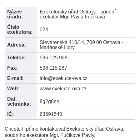
Název
Exekutorský úřad Ostrava - soudní
úřadu:
exekutor Mgr. Pavla Fučíková
Číslo
024
exekutora:
Slévárenská 410/14, 709 00 Ostrava -
Adresa:
Mariánské Hory
Telefon:
596 125 928
Fax:
596 115 287
E-mail:
info@exekuce-ova.cz
Web:
www.exekuce-ova.cz
Dat.
8g2g8en
schránka:
IČ:
63691540
Chcete-li přímo kontaktovat Exekutorský úřad Ostrava,
soudního exekutora Mgr. Fučíkové Pavly,