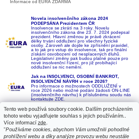
Informace od EURA ZDARMA
Novela insolvenčního zákona 2024
PODEPSÁNA Prezidentem ČR
Insolvence se zkrátí na 3 roky. Novelu
insolvenčního zákona dne 23. 7. 2024 podepsal
prezident. Hlavní změnou je právě zkrácení
délky trvání oddlužení pro všechny fyzické
osoby. Zároveň ale dojde ke zpřísnění pravidel,
a to jak pro vstup do insolvence, tak pro finální
získání osvobození od nesplacených dluhů.
Legislativní změny pak budou platné pouze pro
nové insolvenční řízení, pro již probíhající
oddlužení se nic nemění.
Jak na INSOLVENCI, OSOBNÍ BANKROT,
INSOLVENČNÍ NÁVRH v roce 2026?
Pro informace o možnostech ODDLUŽENÍ v
roce 2026 nebo možné podání žádosti ON-LINE
(insolvenčního návrhu) k příslušnému soudu nás
kontaktujte ZDE.
Tento web používá soubory cookie. Dalším procházením
tohoto webu vyjadřujete souhlas s jejich používáním..
Více informací
zde
.
Recenze o NÁS na GOOGLE
|
16 let REFERENCÍ v celé ČR
|
"
Používáme cookies, abychom Vám umožnili pohodlné
Recenze o NÁS na SEZNAMU
|
prohlížení webu a díky analýze provozu webu neustále
ŽÁDEJTE život BEZ DLUHŮ nebo EXEKUCÍ ZDE