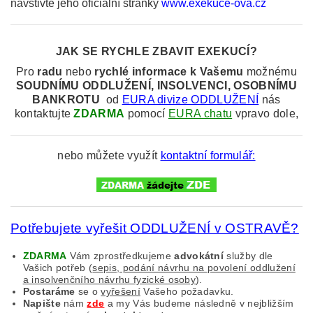
navštivte jeho oficiální stránky
www.exekuce-ova.cz
JAK SE RYCHLE ZBAVIT EXEKUCÍ?
Pro
radu
nebo
rychlé informace k
Vašemu
možnému
SOUDNÍMU
ODDLUŽENÍ, INSOLVENCI, OSOBNÍMU
BANKROTU
od
EURA divize ODDLUŽENÍ
nás
kontaktujte
ZDARMA
pomocí
EURA chatu
vpravo dole,
nebo můžete využít
kontaktní formulář:
Potřebujete vyřešit ODDLUŽENÍ v OSTRAVĚ?
ZDARMA
Vám zprostředkujeme
advokátní
služby dle
Vašich potřeb (
sepis, podání návrhu na povolení oddlužení
a insolvenčního návrhu fyzické osoby
).
Postaráme
se o
vyřešení
Vašeho požadavku.
Napište
nám
zde
a my Vás budeme následně v nejbližším