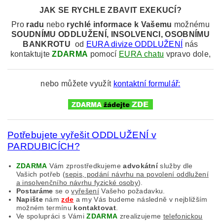
JAK SE RYCHLE ZBAVIT EXEKUCÍ?
Pro
radu
nebo
rychlé informace k
Vašemu
možnému
SOUDNÍMU
ODDLUŽENÍ, INSOLVENCI, OSOBNÍMU
BANKROTU
od
EURA divize ODDLUŽENÍ
nás
kontaktujte
ZDARMA
pomocí
EURA chatu
vpravo dole,
nebo můžete využít
kontaktní formulář:
Potřebujete vyřešit ODDLUŽENÍ v
PARDUBICÍCH?
ZDARMA
Vám zprostředkujeme
advokátní
služby dle
Vašich potřeb (
sepis, podání návrhu na povolení oddlužení
a insolvenčního návrhu fyzické osoby
).
Postaráme
se o
vyřešení
Vašeho požadavku.
Napište
nám
zde
a my Vás budeme následně v nejbližším
možném termínu
kontaktovat
.
Ve spolupráci s Vámi
ZDARMA
zrealizujeme
telefonickou