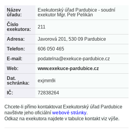
Název
Exekutorský úřad Pardubice - soudní
úřadu:
exekutor Mgr. Petr Pelikán
Číslo
211
exekutora:
Adresa:
Javorová 201, 530 09 Pardubice
Telefon:
606 050 465
E-mail:
podatelna@exekuce-pardubice.cz
Web:
www.exekuce-pardubice.cz
Dat.
exjmm9i
schránka:
IČ:
72838264
Chcete-li přímo kontaktovat Exekutorský úřad Pardubice
navštivte jeho oficiální
webové stránky
.
Odkaz na exekutora najdete v tabulce kontakt viz výše.