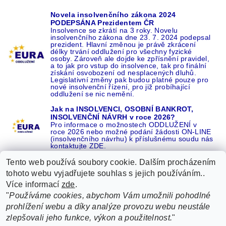
Novela insolvenčního zákona 2024
PODEPSÁNA Prezidentem ČR
Insolvence se zkrátí na 3 roky. Novelu
insolvenčního zákona dne 23. 7. 2024 podepsal
prezident. Hlavní změnou je právě zkrácení
délky trvání oddlužení pro všechny fyzické
osoby. Zároveň ale dojde ke zpřísnění pravidel,
a to jak pro vstup do insolvence, tak pro finální
získání osvobození od nesplacených dluhů.
Legislativní změny pak budou platné pouze pro
nové insolvenční řízení, pro již probíhající
oddlužení se nic nemění.
Jak na INSOLVENCI, OSOBNÍ BANKROT,
INSOLVENČNÍ NÁVRH v roce 2026?
Pro informace o možnostech ODDLUŽENÍ v
roce 2026 nebo možné podání žádosti ON-LINE
(insolvenčního návrhu) k příslušnému soudu nás
kontaktujte ZDE.
Tento web používá soubory cookie. Dalším procházením
tohoto webu vyjadřujete souhlas s jejich používáním..
Více informací
zde
.
Recenze o NÁS na GOOGLE
|
16 let REFERENCÍ v celé ČR
|
"
Používáme cookies, abychom Vám umožnili pohodlné
Recenze o NÁS na SEZNAMU
|
prohlížení webu a díky analýze provozu webu neustále
ŽÁDEJTE život BEZ DLUHŮ nebo EXEKUCÍ ZDE
zlepšovali jeho funkce, výkon a použitelnost.
"