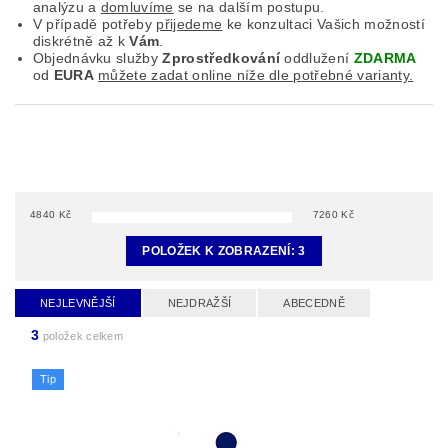
analýzu a
domluvíme
se na dalším postupu.
V případě potřeby
přijedeme
ke konzultaci Vašich možností
diskrétně až k
Vám
.
Objednávku služby
Zprostředkování
oddlužení
ZDARMA
od
EURA
můžete zadat online níže dle potřebné varianty.
4840
Kč
7260
Kč
POLOŽEK K ZOBRAZENÍ:
3
NEJLEVNĚJŠÍ
NEJDRAŽŠÍ
ABECEDNĚ
3
položek celkem
Tip