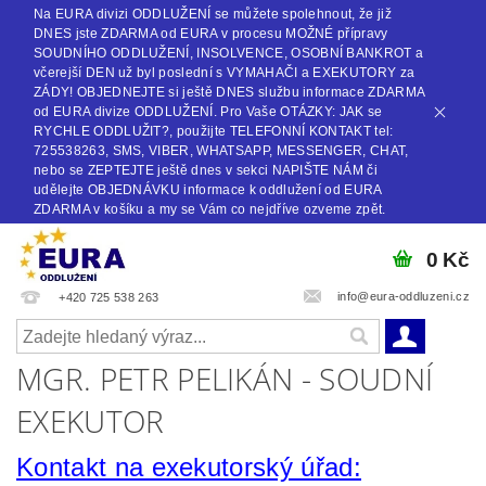
Na EURA divizi ODDLUŽENÍ se můžete spolehnout, že již
DNES jste ZDARMA od EURA v procesu MOŽNÉ přípravy
SOUDNÍHO ODDLUŽENÍ, INSOLVENCE, OSOBNÍ BANKROT a
včerejší DEN už byl poslední s VYMAHAČI a EXEKUTORY za
ZÁDY! OBJEDNEJTE si ještě DNES službu informace ZDARMA
od EURA divize ODDLUŽENÍ. Pro Vaše OTÁZKY: JAK se
RYCHLE ODDLUŽIT?, použijte TELEFONNÍ KONTAKT tel:
725538263, SMS, VIBER, WHATSAPP, MESSENGER, CHAT,
nebo se ZEPTEJTE ještě dnes v sekci NAPIŠTE NÁM či
udělejte OBJEDNÁVKU informace k oddlužení od EURA
ZDARMA v košíku a my se Vám co nejdříve ozveme zpět.
0 Kč
info@eura-oddluzeni.cz
+420 725 538 263
MGR. PETR PELIKÁN - SOUDNÍ
EXEKUTOR
Kontakt na exekutorský úřad: