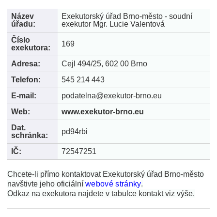
Název
Exekutorský úřad Brno-město - soudní
úřadu:
exekutor Mgr. Lucie Valentová
Číslo
169
exekutora:
Adresa:
Cejl 494/25, 602 00 Brno
Telefon:
545 214 443
E-mail:
podatelna@exekutor-brno.eu
Web:
www.exekutor-brno.eu
Dat.
pd94rbi
schránka:
IČ:
72547251
Chcete-li přímo kontaktovat Exekutorský úřad Brno-město
navštivte jeho oficiální
webové stránky
.
Odkaz na exekutora najdete v tabulce kontakt viz výše.