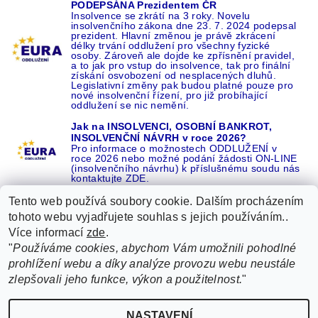
PODEPSÁNA Prezidentem ČR
Insolvence se zkrátí na 3 roky. Novelu
insolvenčního zákona dne 23. 7. 2024 podepsal
prezident. Hlavní změnou je právě zkrácení
délky trvání oddlužení pro všechny fyzické
osoby. Zároveň ale dojde ke zpřísnění pravidel,
a to jak pro vstup do insolvence, tak pro finální
získání osvobození od nesplacených dluhů.
Legislativní změny pak budou platné pouze pro
nové insolvenční řízení, pro již probíhající
oddlužení se nic nemění.
Jak na INSOLVENCI, OSOBNÍ BANKROT,
INSOLVENČNÍ NÁVRH v roce 2026?
Pro informace o možnostech ODDLUŽENÍ v
roce 2026 nebo možné podání žádosti ON-LINE
(insolvenčního návrhu) k příslušnému soudu nás
kontaktujte ZDE.
Tento web používá soubory cookie. Dalším procházením
tohoto webu vyjadřujete souhlas s jejich používáním..
Více informací
zde
.
Recenze o NÁS na GOOGLE
|
16 let REFERENCÍ v celé ČR
|
"
Používáme cookies, abychom Vám umožnili pohodlné
Recenze o NÁS na SEZNAMU
|
prohlížení webu a díky analýze provozu webu neustále
ŽÁDEJTE život BEZ DLUHŮ nebo EXEKUCÍ ZDE
zlepšovali jeho funkce, výkon a použitelnost.
"
2026 ©
EURA oddlužení, insolvence a osobní bankrot ZDARMA od EURA
, všechna
NASTAVENÍ