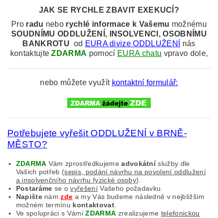
JAK SE RYCHLE ZBAVIT EXEKUCÍ?
Pro
radu
nebo
rychlé informace k
Vašemu
možnému
SOUDNÍMU
ODDLUŽENÍ, INSOLVENCI, OSOBNÍMU
BANKROTU
od
EURA divize ODDLUŽENÍ
nás
kontaktujte
ZDARMA
pomocí
EURA chatu
vpravo dole,
nebo můžete využít
kontaktní formulář:
Potřebujete vyřešit ODDLUŽENÍ v BRNĚ-
MĚSTO?
ZDARMA
Vám zprostředkujeme
advokátní
služby dle
Vašich potřeb (
sepis, podání návrhu na povolení oddlužení
a insolvenčního návrhu fyzické osoby
).
Postaráme
se o
vyřešení
Vašeho požadavku.
Napište
nám
zde
a my Vás budeme následně v nejbližším
možném termínu
kontaktovat
.
Ve spolupráci s Vámi
ZDARMA
zrealizujeme
telefonickou