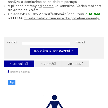
analýzu a
domluvíme
se na dalším postupu.
V případě potřeby
přijedeme
ke konzultaci Vašich možností
diskrétně až k
Vám
.
Objednávku služby
Zprostředkování
oddlužení
ZDARMA
od
EURA
můžete zadat online níže dle potřebné varianty.
4840
Kč
7260
Kč
POLOŽEK K ZOBRAZENÍ:
3
NEJLEVNĚJŠÍ
NEJDRAŽŠÍ
ABECEDNĚ
3
položek celkem
Tip