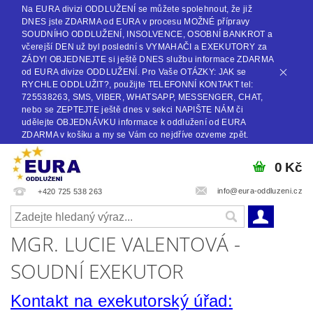
Na EURA divizi ODDLUŽENÍ se můžete spolehnout, že již
DNES jste ZDARMA od EURA v procesu MOŽNÉ přípravy
SOUDNÍHO ODDLUŽENÍ, INSOLVENCE, OSOBNÍ BANKROT a
včerejší DEN už byl poslední s VYMAHAČI a EXEKUTORY za
ZÁDY! OBJEDNEJTE si ještě DNES službu informace ZDARMA
od EURA divize ODDLUŽENÍ. Pro Vaše OTÁZKY: JAK se
RYCHLE ODDLUŽIT?, použijte TELEFONNÍ KONTAKT tel:
725538263, SMS, VIBER, WHATSAPP, MESSENGER, CHAT,
nebo se ZEPTEJTE ještě dnes v sekci NAPIŠTE NÁM či
udělejte OBJEDNÁVKU informace k oddlužení od EURA
ZDARMA v košíku a my se Vám co nejdříve ozveme zpět.
0 Kč
info@eura-oddluzeni.cz
+420 725 538 263
MGR. LUCIE VALENTOVÁ -
SOUDNÍ EXEKUTOR
Kontakt na exekutorský úřad: