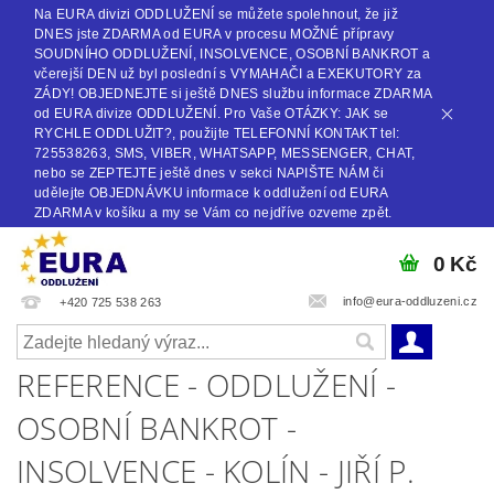
Na EURA divizi ODDLUŽENÍ se můžete spolehnout, že již
DNES jste ZDARMA od EURA v procesu MOŽNÉ přípravy
SOUDNÍHO ODDLUŽENÍ, INSOLVENCE, OSOBNÍ BANKROT a
včerejší DEN už byl poslední s VYMAHAČI a EXEKUTORY za
ZÁDY! OBJEDNEJTE si ještě DNES službu informace ZDARMA
od EURA divize ODDLUŽENÍ. Pro Vaše OTÁZKY: JAK se
RYCHLE ODDLUŽIT?, použijte TELEFONNÍ KONTAKT tel:
725538263, SMS, VIBER, WHATSAPP, MESSENGER, CHAT,
nebo se ZEPTEJTE ještě dnes v sekci NAPIŠTE NÁM či
udělejte OBJEDNÁVKU informace k oddlužení od EURA
ZDARMA v košíku a my se Vám co nejdříve ozveme zpět.
0 Kč
info@eura-oddluzeni.cz
+420 725 538 263
REFERENCE - ODDLUŽENÍ -
OSOBNÍ BANKROT -
INSOLVENCE - KOLÍN - JIŘÍ P.