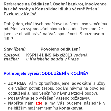
Reference na Oddlužení, Osobní bankrot, Insolvence
fyzické osoby a Konsolidaci dluhů včetně řešení
Exekucí v Kolíně
Dobrý den, chtěl bych poděkovat Vašemu insolvenčnímu
oddělení za vypracování návrhu k soudu. Jsem rád, že
jsem se obrátil právě na Vaší společnost. S pozdravem
Jiří P.
Stav řízení:
Povoleno oddlužení
Spisová
KSPH 41 INS 64
xx/2013
Vedená
značka:
u
Krajského soudu v Praze
Potřebujete vyřešit ODDLUŽENÍ v KOLÍNĚ
?
ZDARMA
Vám zprostředkujeme
advokátní
služby
dle Vašich potřeb (
sepis, podání návrhu na povolení
oddlužení a insolvenčního návrhu fyzické osoby
).
Postaráme
se o
vyřešení
Vašeho požadavku.
Napište
nám
zde
a my Vás budeme následně v
nejbližším možném termínu
kontaktovat
.