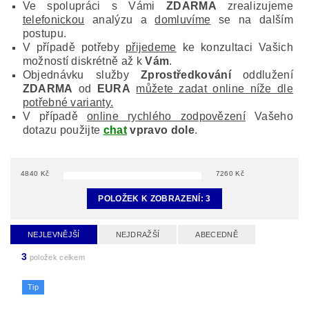
Ve spolupráci s Vámi
ZDARMA
zrealizujeme
telefonickou
analýzu a
domluvíme
se na dalším
postupu.
V případě potřeby
přijedeme
ke konzultaci Vašich
možností diskrétně až k
Vám
.
Objednávku služby
Zprostředkování
oddlužení
ZDARMA
od
EURA
můžete zadat online níže dle
potřebné varianty.
V případě
online rychlého zodpovězení
Vašeho
dotazu použijte
chat
vpravo dole
.
4840
Kč
7260
Kč
POLOŽEK K ZOBRAZENÍ:
3
NEJLEVNĚJŠÍ
NEJDRAŽŠÍ
ABECEDNĚ
3
položek celkem
Tip