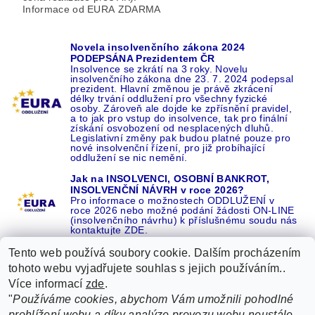
Informace od EURA ZDARMA
Novela insolvenčního zákona 2024
PODEPSÁNA Prezidentem ČR
Insolvence se zkrátí na 3 roky. Novelu
insolvenčního zákona dne 23. 7. 2024 podepsal
prezident. Hlavní změnou je právě zkrácení
délky trvání oddlužení pro všechny fyzické
osoby. Zároveň ale dojde ke zpřísnění pravidel,
a to jak pro vstup do insolvence, tak pro finální
získání osvobození od nesplacených dluhů.
Legislativní změny pak budou platné pouze pro
nové insolvenční řízení, pro již probíhající
oddlužení se nic nemění.
Jak na INSOLVENCI, OSOBNÍ BANKROT,
INSOLVENČNÍ NÁVRH v roce 2026?
Pro informace o možnostech ODDLUŽENÍ v
roce 2026 nebo možné podání žádosti ON-LINE
(insolvenčního návrhu) k příslušnému soudu nás
kontaktujte ZDE.
Tento web používá soubory cookie. Dalším procházením
tohoto webu vyjadřujete souhlas s jejich používáním..
Více informací
zde
.
Recenze o NÁS na GOOGLE
|
16 let REFERENCÍ v celé ČR
|
"
Používáme cookies, abychom Vám umožnili pohodlné
Recenze o NÁS na SEZNAMU
|
prohlížení webu a díky analýze provozu webu neustále