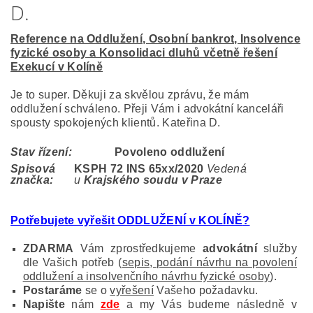
D.
Reference na Oddlužení, Osobní bankrot, Insolvence
fyzické osoby a Konsolidaci dluhů včetně řešení
Exekucí v Kolíně
Je to super. Děkuji za skvělou zprávu, že mám
oddlužení schváleno. Přeji Vám i advokátní kanceláři
spousty spokojených klientů. Kateřina D.
Stav řízení:
Povoleno oddlužení
Spisová
KSPH 72 INS 65
xx/2020
Vedená
značka:
u
Krajského soudu v Praze
Potřebujete vyřešit ODDLUŽENÍ v KOLÍNĚ
?
ZDARMA
Vám zprostředkujeme
advokátní
služby
dle Vašich potřeb (
sepis, podání návrhu na povolení
oddlužení a insolvenčního návrhu fyzické osoby
).
Postaráme
se o
vyřešení
Vašeho požadavku.
Napište
nám
zde
a my Vás budeme následně v