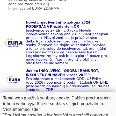
cena realizace přes AK).
Informace od EURA ZDARMA
Novela insolvenčního zákona 2024
PODEPSÁNA Prezidentem ČR
Insolvence se zkrátí na 3 roky. Novelu
insolvenčního zákona dne 23. 7. 2024 podepsal
prezident. Hlavní změnou je právě zkrácení
délky trvání oddlužení pro všechny fyzické
osoby. Zároveň ale dojde ke zpřísnění pravidel,
a to jak pro vstup do insolvence, tak pro finální
získání osvobození od nesplacených dluhů.
Legislativní změny pak budou platné pouze pro
nové insolvenční řízení, pro již probíhající
oddlužení se nic nemění.
Jak na INSOLVENCI, OSOBNÍ BANKROT,
INSOLVENČNÍ NÁVRH v roce 2026?
Pro informace o možnostech ODDLUŽENÍ v
roce 2026 nebo možné podání žádosti ON-LINE
(insolvenčního návrhu) k příslušnému soudu nás
kontaktujte ZDE.
Tento web používá soubory cookie. Dalším procházením
tohoto webu vyjadřujete souhlas s jejich používáním..
Více informací
zde
.
Recenze o NÁS na GOOGLE
|
16 let REFERENCÍ v celé ČR
|
"
Používáme cookies, abychom Vám umožnili pohodlné