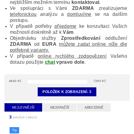
nejbližším možném termínu
kontaktovat
.
Ve spolupráci s Vámi
ZDARMA
zrealizujeme
telefonickou
analýzu a
domluvíme
se na dalším
postupu.
V případě potřeby
přijedeme
ke konzultaci Vašich
možností diskrétně až k
Vám
.
Objednávku služby
Zprostředkování
oddlužení
ZDARMA
od
EURA
můžete zadat online níže dle
potřebné varianty.
V případě
online rychlého zodpovězení
Vašeho
dotazu použijte
chat
vpravo dole
.
4840
Kč
7260
Kč
POLOŽEK K ZOBRAZENÍ:
3
NEJLEVNĚJŠÍ
NEJDRAŽŠÍ
ABECEDNĚ
3
položek celkem
Tip