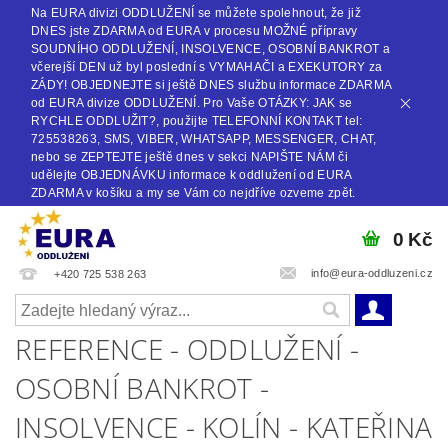
Na EURA divizi ODDLUŽENÍ se můžete spolehnout, že již
DNES jste ZDARMA od EURA v procesu MOŽNÉ přípravy
SOUDNÍHO ODDLUŽENÍ, INSOLVENCE, OSOBNÍ BANKROT a
včerejší DEN už byl poslední s VYMAHAČI a EXEKUTORY za
ZÁDY! OBJEDNEJTE si ještě DNES službu informace ZDARMA
od EURA divize ODDLUŽENÍ. Pro Vaše OTÁZKY: JAK se
RYCHLE ODDLUŽIT?, použijte TELEFONNÍ KONTAKT tel:
725538263, SMS, VIBER, WHATSAPP, MESSENGER, CHAT,
nebo se ZEPTEJTE ještě dnes v sekci NAPIŠTE NÁM či
udělejte OBJEDNÁVKU informace k oddlužení od EURA
ZDARMA v košíku a my se Vám co nejdříve ozveme zpět.
0 Kč
info@eura-oddluzeni.cz
+420 725 538 263
REFERENCE - ODDLUŽENÍ -
OSOBNÍ BANKROT -
INSOLVENCE - KOLÍN - KATEŘINA