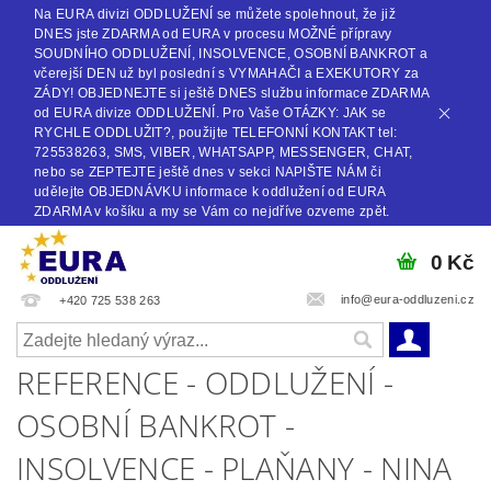
Na EURA divizi ODDLUŽENÍ se můžete spolehnout, že již
DNES jste ZDARMA od EURA v procesu MOŽNÉ přípravy
SOUDNÍHO ODDLUŽENÍ, INSOLVENCE, OSOBNÍ BANKROT a
včerejší DEN už byl poslední s VYMAHAČI a EXEKUTORY za
ZÁDY! OBJEDNEJTE si ještě DNES službu informace ZDARMA
od EURA divize ODDLUŽENÍ. Pro Vaše OTÁZKY: JAK se
RYCHLE ODDLUŽIT?, použijte TELEFONNÍ KONTAKT tel:
725538263, SMS, VIBER, WHATSAPP, MESSENGER, CHAT,
nebo se ZEPTEJTE ještě dnes v sekci NAPIŠTE NÁM či
udělejte OBJEDNÁVKU informace k oddlužení od EURA
ZDARMA v košíku a my se Vám co nejdříve ozveme zpět.
0 Kč
info@eura-oddluzeni.cz
+420 725 538 263
REFERENCE - ODDLUŽENÍ -
OSOBNÍ BANKROT -
INSOLVENCE - PLAŇANY - NINA