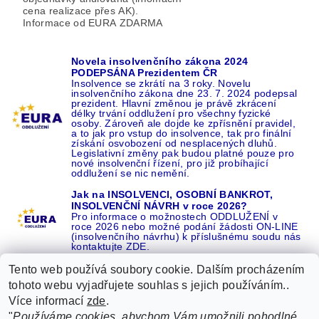
cena realizace přes AK).
Informace od EURA ZDARMA
Novela insolvenčního zákona 2024
PODEPSÁNA Prezidentem ČR
Insolvence se zkrátí na 3 roky. Novelu
insolvenčního zákona dne 23. 7. 2024 podepsal
prezident. Hlavní změnou je právě zkrácení
délky trvání oddlužení pro všechny fyzické
osoby. Zároveň ale dojde ke zpřísnění pravidel,
a to jak pro vstup do insolvence, tak pro finální
získání osvobození od nesplacených dluhů.
Legislativní změny pak budou platné pouze pro
nové insolvenční řízení, pro již probíhající
oddlužení se nic nemění.
Jak na INSOLVENCI, OSOBNÍ BANKROT,
INSOLVENČNÍ NÁVRH v roce 2026?
Pro informace o možnostech ODDLUŽENÍ v
roce 2026 nebo možné podání žádosti ON-LINE
(insolvenčního návrhu) k příslušnému soudu nás
kontaktujte ZDE.
Tento web používá soubory cookie. Dalším procházením
tohoto webu vyjadřujete souhlas s jejich používáním..
Více informací
zde
.
Recenze o NÁS na GOOGLE
|
16 let REFERENCÍ v celé ČR
|
"
Používáme cookies, abychom Vám umožnili pohodlné