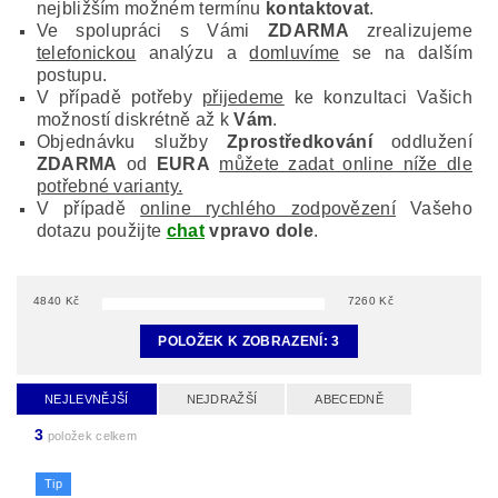
nejbližším možném termínu
kontaktovat
.
Ve spolupráci s Vámi
ZDARMA
zrealizujeme
telefonickou
analýzu a
domluvíme
se na dalším
postupu.
V případě potřeby
přijedeme
ke konzultaci Vašich
možností diskrétně až k
Vám
.
Objednávku služby
Zprostředkování
oddlužení
ZDARMA
od
EURA
můžete zadat online níže dle
potřebné varianty.
V případě
online rychlého zodpovězení
Vašeho
dotazu použijte
chat
vpravo dole
.
4840
Kč
7260
Kč
POLOŽEK K ZOBRAZENÍ:
3
NEJLEVNĚJŠÍ
NEJDRAŽŠÍ
ABECEDNĚ
3
položek celkem
Tip