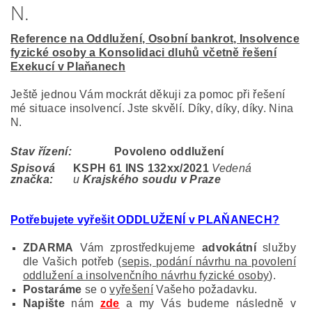
N.
Reference na Oddlužení, Osobní bankrot, Insolvence
fyzické osoby a Konsolidaci dluhů včetně řešení
Exekucí v Plaňanech
Ještě jednou Vám mockrát děkuji za pomoc při řešení
mé situace insolvencí. Jste skvělí. Díky, díky, díky. Nina
N.
Stav řízení:
Povoleno oddlužení
Spisová
KSPH 61 INS 132
xx/2021
Vedená
značka:
u
Krajského soudu v Praze
Potřebujete vyřešit ODDLUŽENÍ v PLAŇANECH
?
ZDARMA
Vám zprostředkujeme
advokátní
služby
dle Vašich potřeb (
sepis, podání návrhu na povolení
oddlužení a insolvenčního návrhu fyzické osoby
).
Postaráme
se o
vyřešení
Vašeho požadavku.
Napište
nám
zde
a my Vás budeme následně v