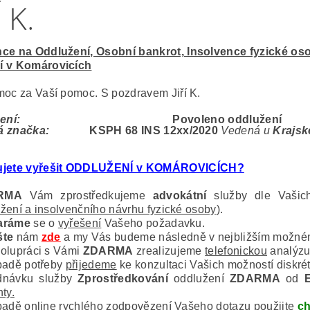
Í K.
ce na Oddlužení, Osobní bankrot, Insolvence fyzické os
í v Komárovicích
moc za Vaší pomoc. S pozdravem Jiří K.
ení:
Povoleno oddlužení
á značka:
KSPH 68 INS 12
xx/2020
Vedená u
Krajsk
ujete vyřešit ODDLUŽENÍ v KOMÁROVICÍCH
?
RMA
Vám zprostředkujeme
advokátní
služby dle Vašich
žení a insolvenčního návrhu fyzické osoby
).
aráme
se o
vyřešení
Vašeho požadavku.
šte
nám
zde
a my Vás budeme následně v nejbližším možné
olupráci s Vámi
ZDARMA
zrealizujeme
telefonickou
analýz
padě potřeby
přijedeme
ke konzultaci Vašich možností diskré
dnávku služby
Zprostředkování
oddlužení
ZDARMA
od
nty.
ípadě
online rychlého zodpovězení
Vašeho dotazu použijte
ch