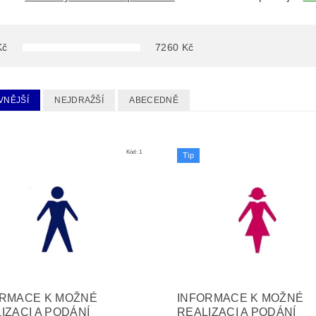
Kč
7260
Kč
VNĚJŠÍ
NEJDRAŽŠÍ
ABECEDNĚ
Kód:
1
Tip
ORMACE K MOŽNÉ
INFORMACE K MOŽNÉ
IZACI A PODÁNÍ
REALIZACI A PODÁNÍ