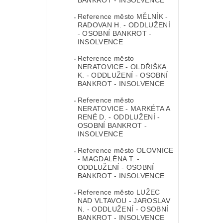
Reference město MĚLNÍK -
RADOVAN H. - ODDLUŽENÍ
- OSOBNÍ BANKROT -
INSOLVENCE
Reference město
NERATOVICE - OLDŘIŠKA
K. - ODDLUŽENÍ - OSOBNÍ
BANKROT - INSOLVENCE
Reference město
NERATOVICE - MARKÉTA A
RENÉ D. - ODDLUŽENÍ -
OSOBNÍ BANKROT -
INSOLVENCE
Reference město OLOVNICE
- MAGDALÉNA T. -
ODDLUŽENÍ - OSOBNÍ
BANKROT - INSOLVENCE
Reference město LUŽEC
NAD VLTAVOU - JAROSLAV
N. - ODDLUŽENÍ - OSOBNÍ
BANKROT - INSOLVENCE