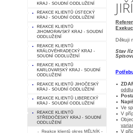
JIŘ
KRAJ - SOUDNÍ ODDLUŽENÍ
REAKCE KLIENTŮ ÚSTECKÝ
KRAJ - SOUDNÍ ODDLUŽENÍ
Referen
REAKCE KLIENTŮ
Exekuc
JIHOMORAVSKÝ KRAJ - SOUDNÍ
ODDLUŽENÍ
Děkuji 
REAKCE KLIENTŮ
KRÁLOVÉHRADECKÝ KRAJ -
Stav říz
SOUDNÍ ODDLUŽENÍ
Spisov
REAKCE KLIENTŮ
KARLOVARSKÝ KRAJ - SOUDNÍ
Potřeb
ODDLUŽENÍ
ZDA
REAKCE KLIENTŮ JIHOČESKÝ
KRAJ - SOUDNÍ ODDLUŽENÍ
oddlu
Post
REAKCE KLIENTŮ LIBERECKÝ
Napi
KRAJ - SOUDNÍ ODDLUŽENÍ
Ve sp
REAKCE KLIENTŮ
V pří
STŘEDOČESKÝ KRAJ - SOUDNÍ
Obje
ODDLUŽENÍ
varia
Reakce klientů okres MĚLNÍK -
V př