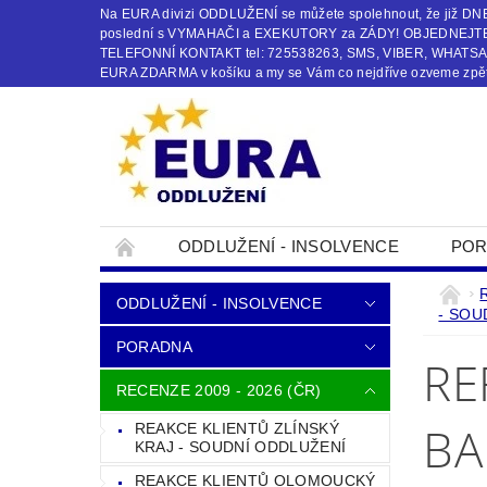
Na EURA divizi ODDLUŽENÍ se můžete spolehnout, že již
poslední s VYMAHAČI a EXEKUTORY za ZÁDY! OBJEDNEJTE s
TELEFONNÍ KONTAKT tel: 725538263, SMS, VIBER, WHATSAPP
EURA ZDARMA v košíku a my se Vám co nejdříve ozveme zpět
ODDLUŽENÍ - INSOLVENCE
POR
OBCHODNÍ PODMÍNKY
KONTAKTY
ODDLUŽENÍ - INSOLVENCE
- SOU
PORADNA
RE
RECENZE 2009 - 2026 (ČR)
BA
REAKCE KLIENTŮ ZLÍNSKÝ
KRAJ - SOUDNÍ ODDLUŽENÍ
REAKCE KLIENTŮ OLOMOUCKÝ