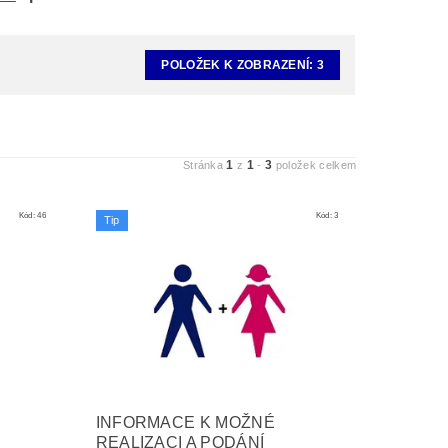
POLOŽEK K ZOBRAZENÍ:
3
1
1
3
Stránka
z
-
položek celkem
Kód:
46
Kód:
3
Tip
INFORMACE K MOŽNÉ
REALIZACI A PODÁNÍ