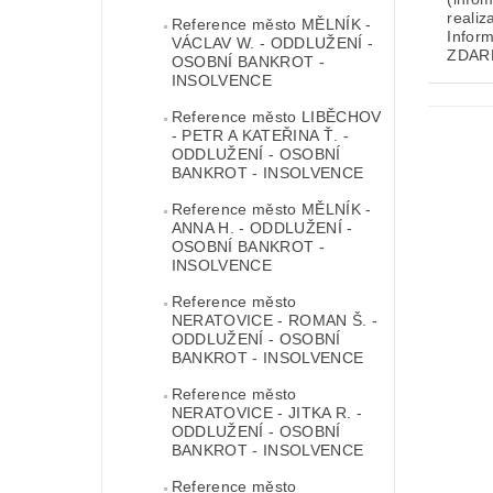
realiz
Reference město MĚLNÍK -
Infor
VÁCLAV W. - ODDLUŽENÍ -
ZDAR
OSOBNÍ BANKROT -
INSOLVENCE
Reference město LIBĚCHOV
- PETR A KATEŘINA Ť. -
ODDLUŽENÍ - OSOBNÍ
BANKROT - INSOLVENCE
Reference město MĚLNÍK -
ANNA H. - ODDLUŽENÍ -
OSOBNÍ BANKROT -
INSOLVENCE
Reference město
NERATOVICE - ROMAN Š. -
ODDLUŽENÍ - OSOBNÍ
BANKROT - INSOLVENCE
Reference město
NERATOVICE - JITKA R. -
ODDLUŽENÍ - OSOBNÍ
BANKROT - INSOLVENCE
Reference město