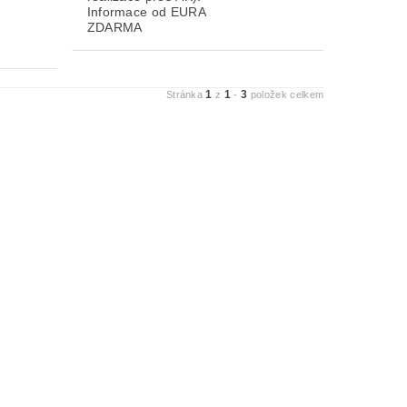
Informace od EURA
ZDARMA
1
1
3
Stránka
z
-
položek celkem