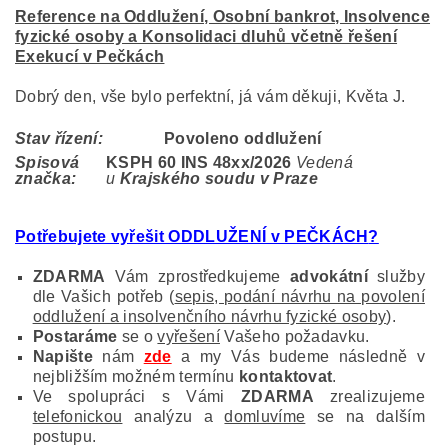
Reference na Oddlužení, Osobní bankrot, Insolvence
fyzické osoby a Konsolidaci dluhů včetně řešení
Exekucí v Pečkách
Dobrý den, vše bylo perfektní, já vám děkuji, Květa J.
Stav řízení:
Povoleno oddlužení
Spisová
KSPH 60 INS 48
xx/2026
Vedená
značka:
u
Krajského soudu v Praze
Potřebujete vyřešit ODDLUŽENÍ v PEČKÁCH
?
ZDARMA
Vám zprostředkujeme
advokátní
služby
dle Vašich potřeb (
sepis, podání návrhu na povolení
oddlužení a insolvenčního návrhu fyzické osoby
).
Postaráme
se o
vyřešení
Vašeho požadavku.
Napište
nám
zde
a my Vás budeme následně v
nejbližším možném termínu
kontaktovat
.
Ve spolupráci s Vámi
ZDARMA
zrealizujeme
telefonickou
analýzu a
domluvíme
se na dalším
postupu.