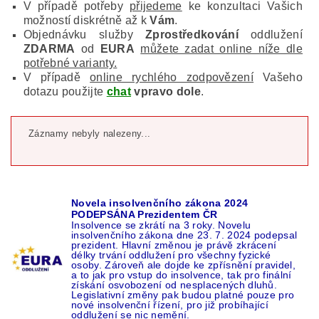
V případě potřeby
přijedeme
ke konzultaci Vašich
možností diskrétně až k
Vám
.
Objednávku služby
Zprostředkování
oddlužení
ZDARMA
od
EURA
můžete zadat online níže dle
potřebné varianty.
V případě
online rychlého zodpovězení
Vašeho
dotazu použijte
chat
vpravo dole
.
Záznamy nebyly nalezeny...
Novela insolvenčního zákona 2024
PODEPSÁNA Prezidentem ČR
Insolvence se zkrátí na 3 roky. Novelu
insolvenčního zákona dne 23. 7. 2024 podepsal
prezident. Hlavní změnou je právě zkrácení
délky trvání oddlužení pro všechny fyzické
osoby. Zároveň ale dojde ke zpřísnění pravidel,
a to jak pro vstup do insolvence, tak pro finální
získání osvobození od nesplacených dluhů.
Legislativní změny pak budou platné pouze pro
nové insolvenční řízení, pro již probíhající
oddlužení se nic nemění.