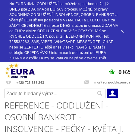
Na EURA divizi ODDLUŽENÍ se můžete spolehnout, že již
DNES jste ZDARMA od EURA v procesu MOŽNÉ přípravy
SOUDNÍHO ODDLUŽENÍ, INSOLVENCE, OSOBNÍ BANKROT a
včerejší DEN už byl poslední s VYMAHAČI a EXEKUTORY za
ZÁDY! OBJEDNEJTE si ještě DNES službu informace ZDARMA
od EURA divize ODDLUŽENÍ. Pro Vaše OTÁZKY: JAK se
RYCHLE ODDLUŽIT?, použijte TELEFONNÍ KONTAKT tel:
725538263, SMS, VIBER, WHATSAPP, MESSENGER, CHAT,
nebo se ZEPTEJTE ještě dnes v sekci NAPIŠTE NÁM či
udělejte OBJEDNÁVKU informace k oddlužení od EURA
ZDARMA v košíku a my se Vám co nejdříve ozveme zpět.
0 Kč
info@eura-oddluzeni.cz
+420 725 538 263
REFERENCE - ODDLUŽENÍ -
OSOBNÍ BANKROT -
INSOLVENCE - PEČKY - KVĚTA J.