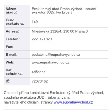
Název
Exekutorský úřad Praha-východ - soudní
úřadu:
exekutor JUDr. Ivo Erbert
Číslo
149
exekutora:
Adresa:
Milešovská 1326/4, 130 00 Praha 3
Telefon:
222 950 829
Fax:
E-mail:
podatelna@euprahavychod.cz
Web:
www.euprahavychod.cz
Dat.
4d8shnc
schránka:
IČ:
72073462
Chcete-li přímo kontaktovat Exekutorský úřad Praha-východ,
soudního exekutora JUDr. Erberta Ivana,
navštivte jeho oficiální stránky
www.euprahavychod.cz