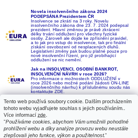
Novela insolvenčního zákona 2024
PODEPSÁNA Prezidentem ČR
Insolvence se zkrátí na 3 roky. Novelu
insolvenčního zákona dne 23. 7. 2024 podepsal
prezident. Hlavní změnou je právě zkrácení
délky trvání oddlužení pro všechny fyzické
osoby. Zároveň ale dojde ke zpřísnění pravidel,
a to jak pro vstup do insolvence, tak pro finální
získání osvobození od nesplacených dluhů.
Legislativní změny pak budou platné pouze pro
nové insolvenční řízení, pro již probíhající
oddlužení se nic nemění.
Jak na INSOLVENCI, OSOBNÍ BANKROT,
INSOLVENČNÍ NÁVRH v roce 2026?
Pro informace o možnostech ODDLUŽENÍ v
roce 2026 nebo možné podání žádosti ON-LINE
(insolvenčního návrhu) k příslušnému soudu nás
kontaktujte ZDE.
Tento web používá soubory cookie. Dalším procházením
tohoto webu vyjadřujete souhlas s jejich používáním..
Více informací
zde
.
Recenze o NÁS na GOOGLE
|
16 let REFERENCÍ v celé ČR
|
"
Používáme cookies, abychom Vám umožnili pohodlné
Recenze o NÁS na SEZNAMU
|
prohlížení webu a díky analýze provozu webu neustále
ŽÁDEJTE život BEZ DLUHŮ nebo EXEKUCÍ ZDE
zlepšovali jeho funkce, výkon a použitelnost.
"