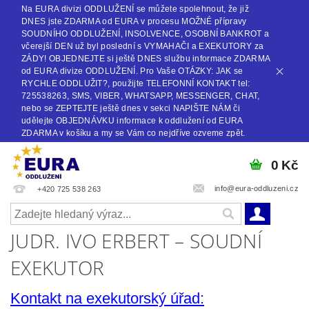
Na EURA divizi ODDLUŽENÍ se můžete spolehnout, že již
DNES jste ZDARMA od EURA v procesu MOŽNÉ přípravy
SOUDNÍHO ODDLUŽENÍ, INSOLVENCE, OSOBNÍ BANKROT a
včerejší DEN už byl poslední s VYMAHAČI a EXEKUTORY za
ZÁDY! OBJEDNEJTE si ještě DNES službu informace ZDARMA
od EURA divize ODDLUŽENÍ. Pro Vaše OTÁZKY: JAK se
RYCHLE ODDLUŽIT?, použijte TELEFONNÍ KONTAKT tel:
725538263, SMS, VIBER, WHATSAPP, MESSENGER, CHAT,
nebo se ZEPTEJTE ještě dnes v sekci NAPIŠTE NÁM či
udělejte OBJEDNÁVKU informace k oddlužení od EURA
ZDARMA v košíku a my se Vám co nejdříve ozveme zpět.
0 Kč
info@eura-oddluzeni.cz
+420 725 538 263
JUDR. IVO ERBERT – SOUDNÍ
EXEKUTOR
Kontakt na exekutorský úřad: