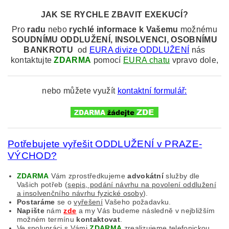
JAK SE RYCHLE ZBAVIT EXEKUCÍ?
Pro
radu
nebo
rychlé informace k
Vašemu
možnému
SOUDNÍMU
ODDLUŽENÍ, INSOLVENCI, OSOBNÍMU
BANKROTU
od
EURA divize ODDLUŽENÍ
nás
kontaktujte
ZDARMA
pomocí
EURA chatu
vpravo dole,
nebo můžete využít
kontaktní formulář:
Potřebujete vyřešit ODDLUŽENÍ v PRAZE-
VÝCHOD?
ZDARMA
Vám zprostředkujeme
advokátní
služby dle
Vašich potřeb (
sepis, podání návrhu na povolení oddlužení
a insolvenčního návrhu fyzické osoby
).
Postaráme
se o
vyřešení
Vašeho požadavku.
Napište
nám
zde
a my Vás budeme následně v nejbližším
možném termínu
kontaktovat
.
Ve spolupráci s Vámi
ZDARMA
zrealizujeme
telefonickou