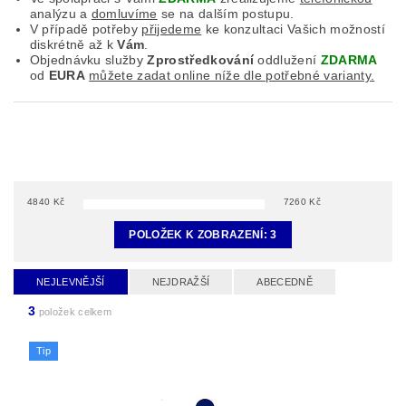
analýzu a
domluvíme
se na dalším postupu.
V případě potřeby
přijedeme
ke konzultaci Vašich možností
diskrétně až k
Vám
.
Objednávku služby
Zprostředkování
oddlužení
ZDARMA
od
EURA
můžete zadat online níže dle potřebné varianty.
4840
Kč
7260
Kč
POLOŽEK K ZOBRAZENÍ:
3
NEJLEVNĚJŠÍ
NEJDRAŽŠÍ
ABECEDNĚ
3
položek celkem
Tip